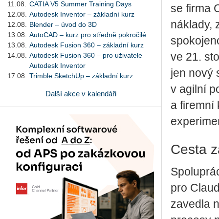
11.08.
CATIA V5 Summer Training Days
se firma 
12.08.
Autodesk Inventor – základní kurz
náklady, z
12.08.
Blender – úvod do 3D
13.08.
AutoCAD – kurz pro středně pokročilé
spokojeno
13.08.
Autodesk Fusion 360 – základní kurz
ve 21. st
14.08.
Autodesk Fusion 360 – pro uživatele
Autodesk Inventor
jen nový 
17.08.
Trimble SketchUp – základní kurz
v agilní 
Další akce v kalendáři
a firemní
experimen
Cesta z
Spoluprác
pro Claud
zavedla n