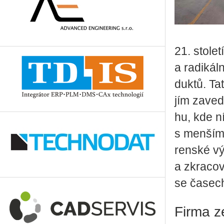
21. sto­le­
a ra­di­kál­
duk­tů. Ta­
jím za­ve­d
hu, kde níz
s men­ší­mi
ren­ské vý­
a zkra­co­v
se ča­sech
Firma z