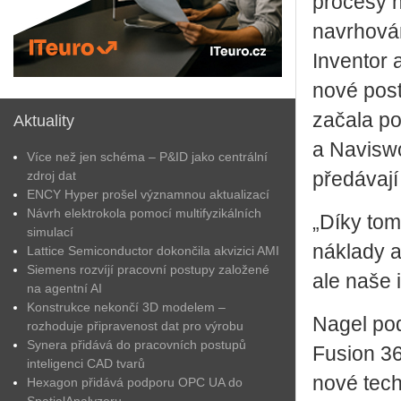
procesy n
navrhován
Inventor
nové post
začala po
Aktuality
a Naviswo
Více než jen schéma – P&ID jako centrální
zdroj dat
předávaj
ENCY Hyper prošel významnou aktualizací
Návrh elektrokola pomocí multifyzikálních
„Díky tom
simulací
náklady a
Lattice Semiconductor dokončila akvizici AMI
Siemens rozvíjí pracovní postupy založené
ale naše 
na agentní AI
Konstrukce nekončí 3D modelem –
Nagel pod
rozhoduje připravenost dat pro výrobu
Synera přidává do pracovních postupů
Fusion 36
inteligenci CAD tvarů
nové tech
Hexagon přidává podporu OPC UA do
SpatialAnalyzeru