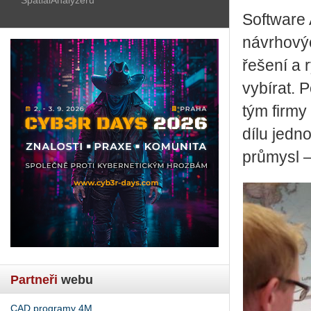
Software 
návrhový
řešení a 
vybírat. 
tým firmy
dílu jedn
průmysl –
Partneři
webu
CAD programy 4M