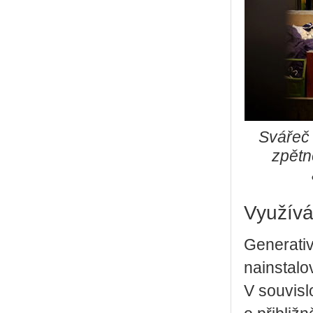
Svářeč 
zpětn
Využívá
Generati
nainstalo
V souvisl