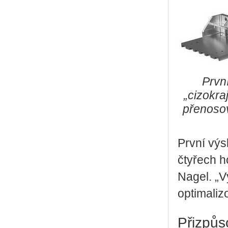
Prvn
„cizokra
přenosov
První výs
čtyřech h
Nagel. „V
optimalizo
Přizpůs