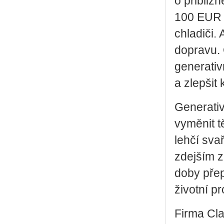
o přibliž
100 EUR (
chladiči.
dopravu. 
generativ
a zlepšit
Generativ
vyměnit t
lehčí sva
zdejším z
doby pře
životní pr
Firma Cla