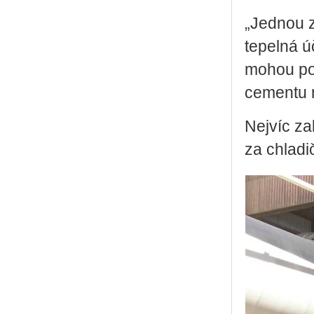
„Jednou z
tepelná ú
mohou po
cementu n
Nejvíc z
za chladi