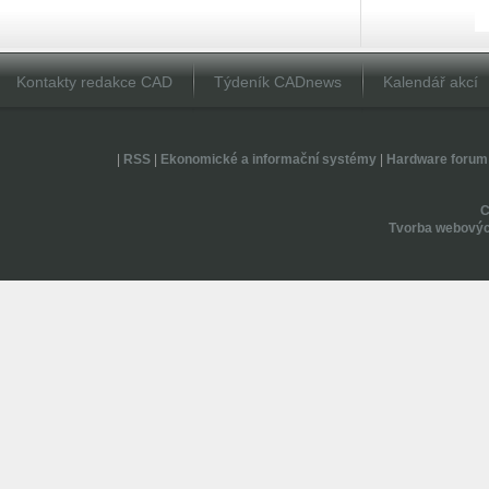
Kontakty redakce CAD
Týdeník CADnews
Kalendář akcí
|
RSS
|
Ekonomické a informační systémy
|
Hardware forum
Tvorba webovýc