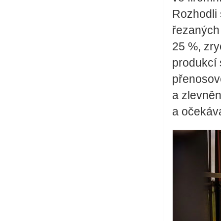
Rozhodli 
řezaných 
25 %, zryc
produkcí 
přenosové
a zlevněn
a očekáva