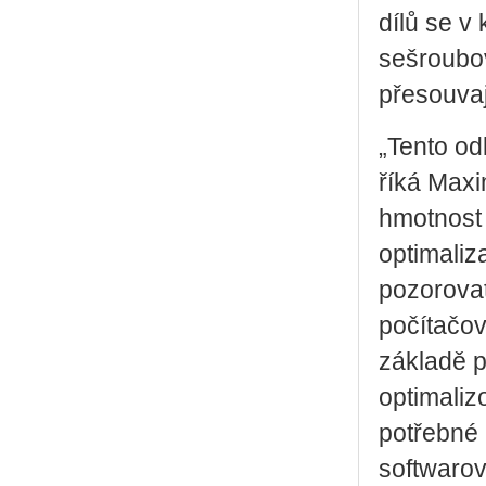
dílů se v
sešroubo
přesouvaj
„Tento od
říká Maxi
hmotnost 
optimaliz
pozorovat
počítačov
základě p
optimaliz
potřebné 
softwarov