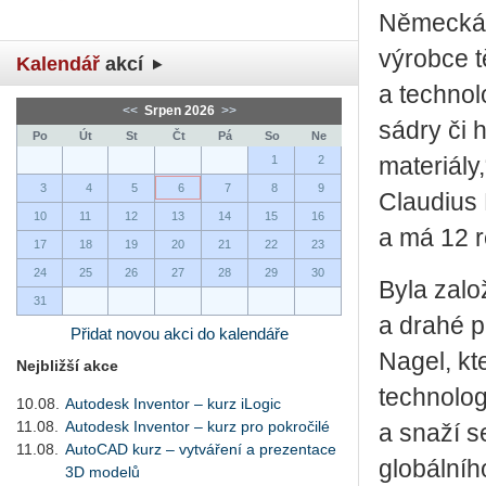
Německá 
výrobce t
Kalendář
akcí
a technol
<<
Srpen 2026
>>
sádry či 
Po
Út
St
Čt
Pá
So
Ne
1
2
materiály
3
4
5
6
7
8
9
Claudius
10
11
12
13
14
15
16
a má 12 r
17
18
19
20
21
22
23
24
25
26
27
28
29
30
Byla zalo
31
a drahé p
Přidat novou akci do kalendáře
Nagel, kte
Nejbližší akce
technolog
10.08.
Autodesk Inventor – kurz iLogic
11.08.
Autodesk Inventor – kurz pro pokročilé
a snaží s
11.08.
AutoCAD kurz – vytváření a prezentace
globálníh
3D modelů