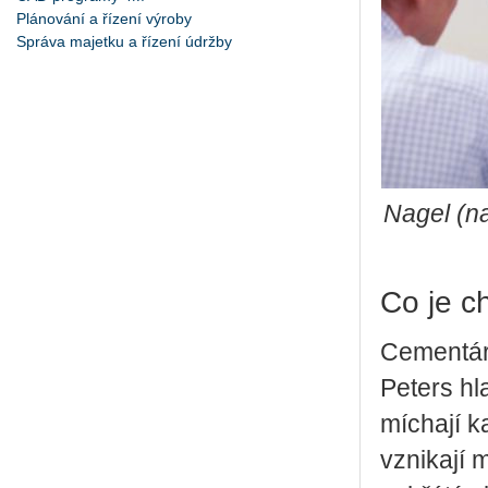
Plánování a řízení výroby
Správa majetku a řízení údržby
Nagel (na
Co je c
Cementár
Peters hl
míchají k
vznikají 