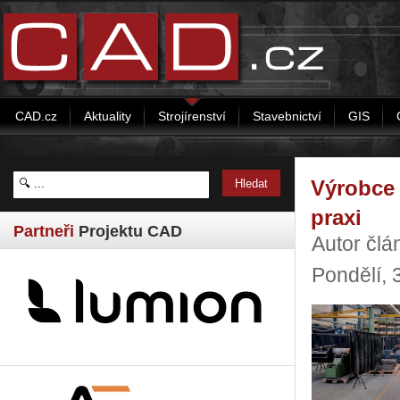
CAD.cz
Aktuality
Strojírenství
Stavebnictví
GIS
Výrobce 
praxi
Partneři
Projektu CAD
Autor čl
Pondělí, 