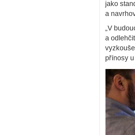
jako stan
a navrhov
„V budouc
a odlehči
vyzkoušet,
přínosy u