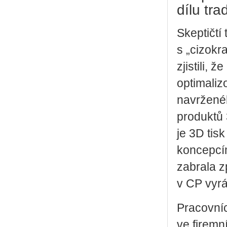
dílu tra
Skeptičtí
s „cizokr
zjistili, 
optimaliz
navrženéh
produktů 
je 3D tisk
koncepcím
zabrala z
v CP vyrá
Pracovníc
ve firemn