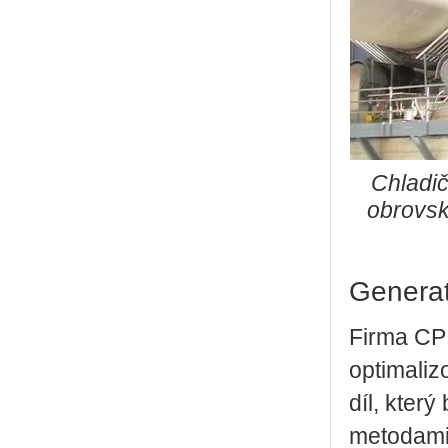
Chladi
obrovský
Generat
Firma CP
optimaliz
díl, kter
metodami