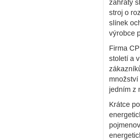
zahřátý s
stroj o r
slínek oc
výrobce p
Firma CP 
století a 
zákazníků
množství 
jedním z 
Krátce po
energetic
pojmenova
energetic