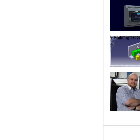
+ Bu­il­ding LOGO!