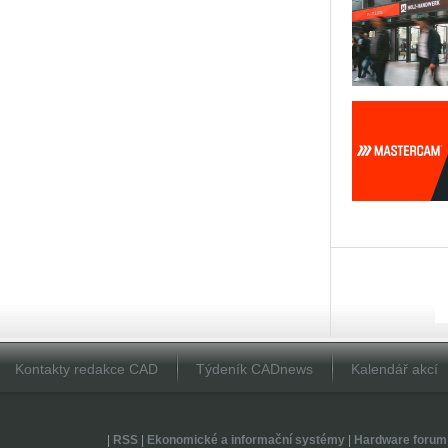
Kontakty redakce CAD
Týdeník CADnews
Kalendář akcí
|
RSS
|
Ekonomické a informační systémy
|
Hardware forum