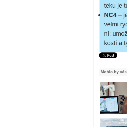
te­ku je t
NC4
– je
velmi ryc
ní; umožň
kos­tí a 
Mohlo by vás 