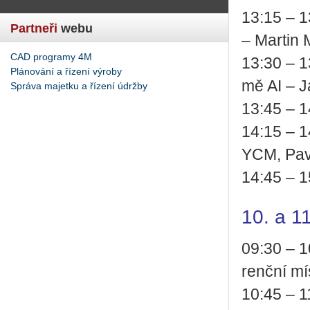
13:15 – 13
Partneři
webu
– Mar­ti
CAD programy 4M
13:30 – 13
Plánování a řízení výroby
mě AI – 
Správa majetku a řízení údržby
13:45 – 14
14:15 – 14
YCM, Pave
14:45 – 15
10. a 1
09:30 – 10
renč­ní mí
10:45 – 11