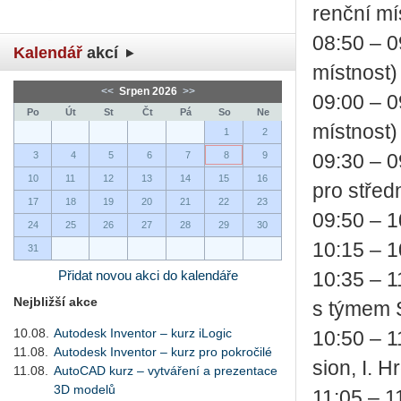
renč­ní mís
08:50 – 09
Kalendář
akcí
míst­nost)​
<<
Srpen 2026
>>
09:00 – 09
Po
Út
St
Čt
Pá
So
Ne
míst­nost)​
1
2
3
4
5
6
7
8
9
09:30 – 0
10
11
12
13
14
15
16
pro střed­
17
18
19
20
21
22
23
09:50 – 10
24
25
26
27
28
29
30
10:15 – 10
31
Přidat novou akci do kalendáře
10:35 – 1
Nejbližší akce
s týmem Sk
10.08.
Autodesk Inventor – kurz iLogic
10:50 – 11
11.08.
Autodesk Inventor – kurz pro pokročilé
si­on, I. ​
11.08.
AutoCAD kurz – vytváření a prezentace
3D modelů
11:05 – 11