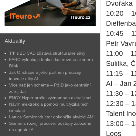
Dvo­řá­ka
10:20 – 10
Die­f­fenb
10:45 – 11:
Aktuality
Petr Va­
11:00 – 11:
Trh s 2D CAD zůstává strukturálně silný
FARO vylepšuje funkce laserového skeneru
Su­lit­ka
Blink
Jak Onshape a jeho partneři přinášejí
11:15 – 11:
inovace díky AI
AI – Jan 
Více než jen schéma – P&ID jako centrální
zdroj dat
11:30 – 12
ENCY Hyper prošel významnou aktualizací
12:30 – 1
Návrh elektrokola pomocí multifyzikálních
simulací
Ta­lent Ino
Lattice Semiconductor dokončila akvizici AMI
13:00 – 1
Siemens rozvíjí pracovní postupy založené
na agentní AI
Loos