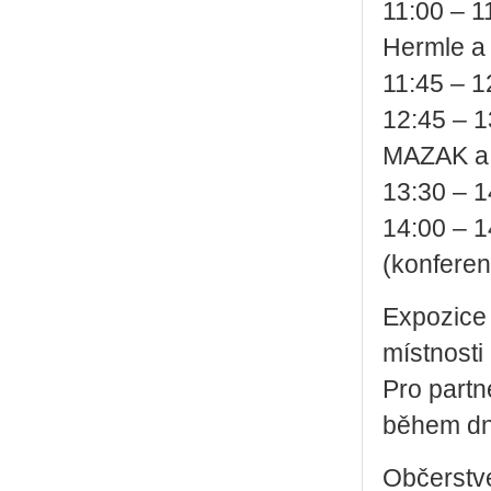
11:00 – 11
Hermle a
11:45 – 12
12:45 – 13
MAZAK a C
13:30 – 14
14:00 – 14
(kon­fe­ren
Ex­po­zi­c
míst­nos­t
Pro part­n
během dn
Ob­čer­stv