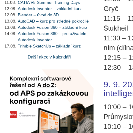
11.08.
CATIA V5 Summer Training Days
Gryč​
12.08.
Autodesk Inventor – základní kurz
12.08.
Blender – úvod do 3D
11:15 – 1
13.08.
AutoCAD – kurz pro středně pokročilé
Štukhe­il​
13.08.
Autodesk Fusion 360 – základní kurz
14.08.
Autodesk Fusion 360 – pro uživatele
11:30 – 12
Autodesk Inventor
17.08.
Trimble SketchUp – základní kurz
ním (dílna
12:15 – 12
Další akce v kalendáři
12:30 – 1
9. 9. 2
intellig
10:00 – 10
Prů­mys­lo
10:10 – 10