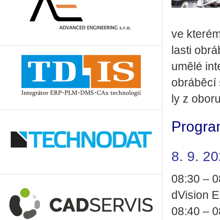
ve kte­rém
las­ti ob­r
umělé in­te
ob­rá­bě­cí
ly z oboru
Progra
8. 9. 2
08:30 – 08
dVi­si­on 
08:40 – 08