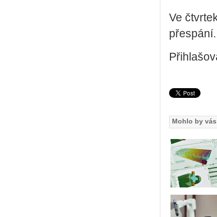
Ve čtvr­tek
přespá­ní.
Při­hla­šo­
Mohlo by vás 