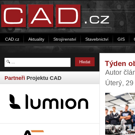
CAD.cz
Aktuality
Strojírenství
Stavebnictví
GIS
Týden ob
Autor čl
Partneři
Projektu CAD
Úterý, 2