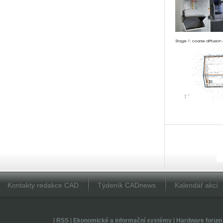
Kontakty redakce CAD
Týdeník CADnews
Kalendář akcí
|
RSS
|
Ekonomické a informační systémy
|
Hardware forum