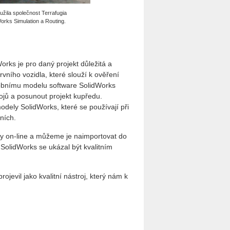
žila společnost Terrafugia
Works Simulation a Routing.
rks je pro daný projekt důležitá a
rvního vozidla, které slouží k ověření
robnímu modelu software SolidWorks
ojů a posunout projekt kupředu.
odely SolidWorks, které se používají při
ních.
ly on-line a můžeme je naimportovat do
SolidWorks se ukázal být kvalitním
ojevil jako kvalitní nástroj, který nám k