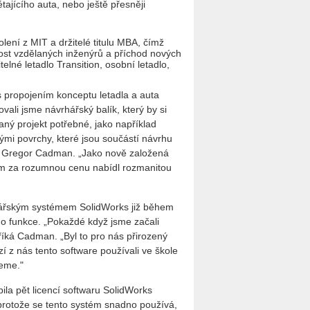
tajícího auta, nebo ještě přesněji
olení z MIT a držitelé titulu MBA, čímž
ost vzdělaných inženýrů a příchod nových
telné letadlo Transition, osobní letadlo,
é s propojením konceptu letadla a auta
ovali jsme návrhářský balík, který by si
aný projekt potřebné, jako například
ými povrchy, které jsou součástí návrhu
ér Gregor Cadman. „Jako nově založená
nám za rozumnou cenu nabídl rozmanitou
vrhářským systémem SolidWorks již během
jeho funkce. „Pokaždé když jsme začali
říká Cadman. „Byl to pro nás přirozený
í z nás tento software používali ve škole
jeme."
ila pět licencí softwaru SolidWorks
 protože se tento systém snadno používá,