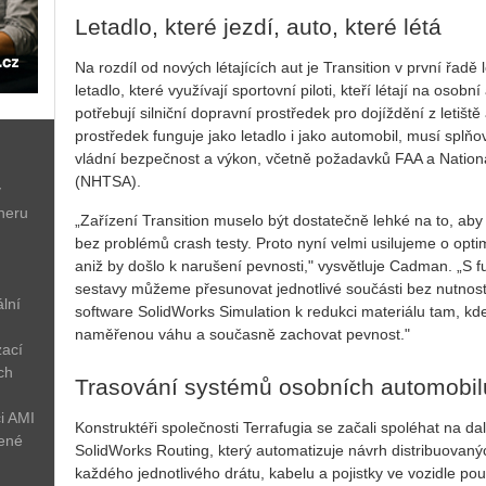
Letadlo, které jezdí, auto, které létá
Na rozdíl od nových létajících aut je Transition v první řadě
letadlo, které využívají sportovní piloti, kteří létají na oso
potřebují silniční dopravní prostředek pro dojíždění z letiště
prostředek funguje jako letadlo i jako automobil, musí splň
vládní bezpečnost a výkon, včetně požadavků FAA a National
(NHTSA).
ý
neru
„Zařízení Transition muselo být dostatečně lehké na to, aby
bez problémů crash testy. Proto nyní velmi usilujeme o optim
aniž by došlo k narušení pevnosti," vysvětluje Cadman. „S 
sestavy můžeme přesunovat jednotlivé součásti bez nutnosti
lní
software SolidWorks Simulation k redukci materiálu tam, kde
naměřenou váhu a současně zachovat pevnost."
zací
ch
Trasování systémů osobních automobil
i AMI
Konstruktéři společnosti Terrafugia se začali spoléhat na da
žené
SolidWorks Routing, který automatizuje návrh distribuova
každého jednotlivého drátu, kabelu a pojistky ve vozidle pou