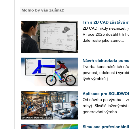
Mohlo by vás zajímat:
Trh s 2D CAD zůstává st
2D CAD nikdy ne­zmi­zel; j
V roce 2025 do­sá­hl trh hod­
dá­le roste jako sa­mo­...
Návrh elektrokola pomoc
Tvor­ba kon­strukč­ních ná­vr
pev­nost, odol­nost i vy­ro­bi
tých vý­rob­ků j...
Aplikace pro SOLIDWO
Od ná­vr­hu po vý­ro­bu – z
ro­by). Skvě­lé in­že­nýr­stv
ge­ne­ro­vá­ní vý­rob­n...
Simulace profesionáln