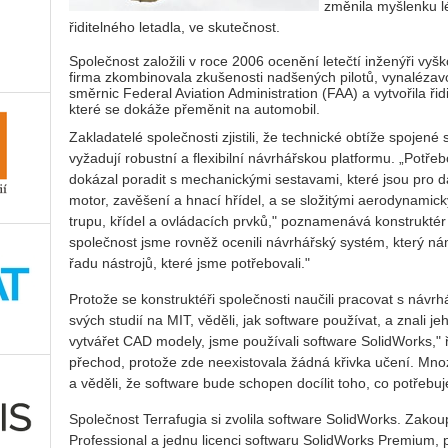
změnila myšlenku lé
řiditelného letadla, ve skutečnost.
Společnost založili v roce 2006 ocenění letečtí inženýři vyšk
firma zkombinovala zkušenosti nadšených pilotů, vynalézav
směrnic Federal Aviation Administration (FAA) a vytvořila řidi
které se dokáže přeměnit na automobil.
Zakladatelé společnosti zjistili, že technické obtíže spojen
vyžadují robustní a flexibilní návrhářskou platformu. „Potřeb
dokázal poradit s mechanickými sestavami, které jsou pro d
motor, zavěšení a hnací hřídel, a se složitými aerodynamick
trupu, křídel a ovládacích prvků," poznamenává konstrukt
společnost jsme rovněž ocenili návrhářský systém, který 
řadu nástrojů, které jsme potřebovali."
Protože se konstruktéři společnosti naučili pracovat s ná
svých studií na MIT, věděli, jak software používat, a znali 
vytvářet CAD modely, jsme používali software SolidWorks," 
přechod, protože zde neexistovala žádná křivka učení. Mnoz
a věděli, že software bude schopen docílit toho, co potřebu
Společnost Terrafugia si zvolila software SolidWorks. Zakoup
Professional a jednu licenci softwaru SolidWorks Premium,