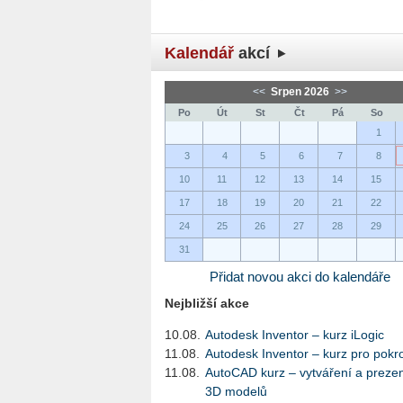
Kalendář
akcí
<<
Srpen 2026
>>
Po
Út
St
Čt
Pá
So
1
3
4
5
6
7
8
10
11
12
13
14
15
17
18
19
20
21
22
24
25
26
27
28
29
31
Přidat novou akci do kalendáře
Nejbližší akce
10.08.
Autodesk Inventor – kurz iLogic
11.08.
Autodesk Inventor – kurz pro pokro
11.08.
AutoCAD kurz – vytváření a preze
3D modelů