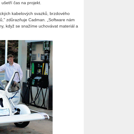
ušetří čas na projekt.
rických kabelových svazků, brzdového
belů," zdůrazňuje Cadman. „Software nám
my, když se snažíme uchovávat materiál a