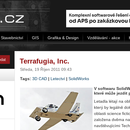
Stavebnictví
GIS
Grafika & Design
Vzdělávání - akce
Terrafugia, Inc.
Středa, 19 Říjen 2011 09:43
Tags:
3D CAD
|
Letectví
|
SolidWorks
V softwaru SolidW
které může jezdit p
Letadla létají na obl
který by legálně d
oblasti science fict
založena dvěma nadš
navštěvujícími Tech