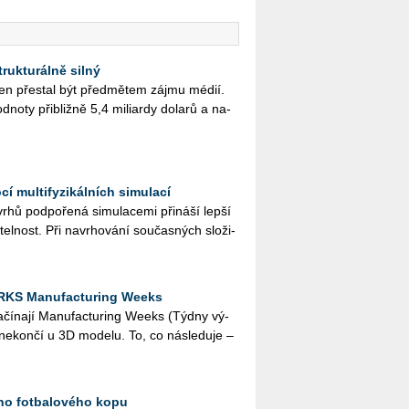
rukturálně silný
en pře­stal být před­mě­tem zájmu médií.
no­ty při­bliž­ně 5,4 mi­li­ar­dy do­la­rů a na­
í multifyzikálních simulací
hů pod­po­ře­ná si­mu­la­ce­mi při­ná­ší lepší
­tel­nost. Při na­vr­ho­vá­ní sou­čas­ných slo­ži­
RKS Manufacturing Weeks
a­čí­na­jí Ma­nu­factu­ring Weeks (Týdny vý­
í ne­kon­čí u 3D mo­de­lu. To, co ná­sle­du­je –
ího fotbalového kopu