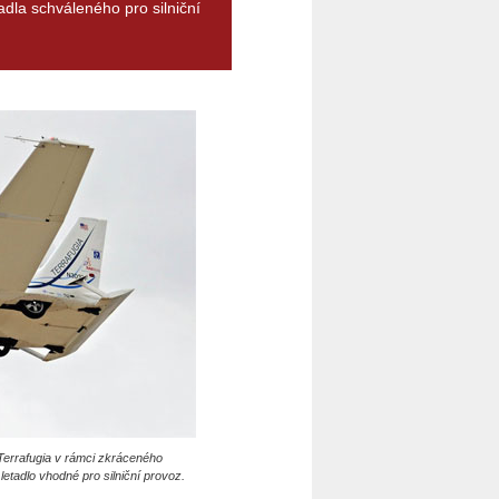
adla schváleného pro silniční
Terrafugia v rámci zkráceného
etadlo vhodné pro silniční provoz.