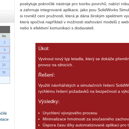
poskytuje pokročilé nástroje pro tvorbu povrchů, nabízí rob
a zahrnuje integrované aplikace, jako jsou SolidWorks Simu
si rovněž cení pružnosti, která je dána širokým spektrem vy
která spočívá například v možnosti stahování modelů z web
nebo k efektivní komunikaci s dodavateli.
Ne
2
Úkol:
9
16
Vyvinout nový typ letadla, který se dokáže přeměn
provoz na silnicích.
23
30
Řešení:
Využití návrhářských a simulačních řešení SolidWo
rychlému řešení požadavků na bezpečnost a výkon
Výsledky:
Urychlení vývojového procesu
čilé
Minimalizace hmotnosti za současného zachová
ntace
Úspora času díky automatizované aplikaci pro 