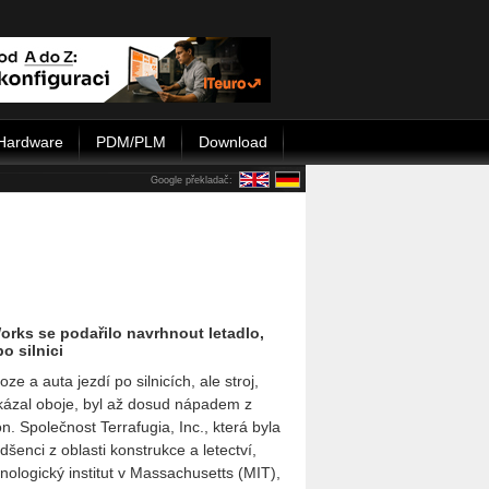
Hardware
PDM/PLM
Download
Google překladač:
orks se podařilo navrhnout letadlo,
o silnici
oze a auta jezdí po silnicích, ale stroj,
okázal oboje, byl až dosud nápadem z
ion. Společnost Terrafugia, Inc., která byla
enci z oblasti konstrukce a letectví,
nologický institut v Massachusetts (MIT),