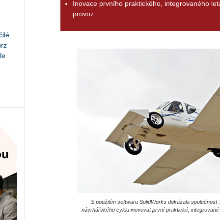
Inovace prvního praktického, integrovaného let
provoz
ilé
urz
le
S použitím softwaru SolidWorks dokázala společnost 
návrhářského cyklu inovovat první praktické, integrované l