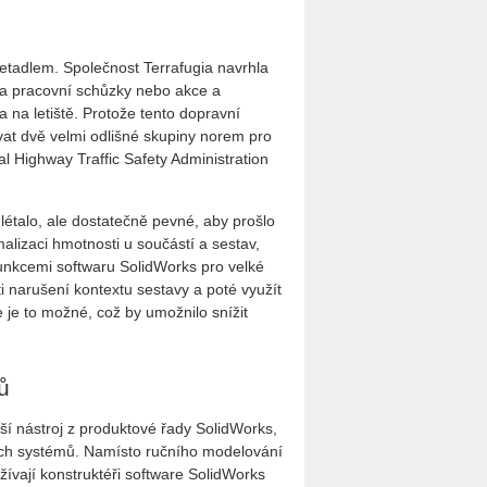
 letadlem. Společnost Terrafugia navrhla
bní a pracovní schůzky nebo akce a
 a na letiště. Protože tento dopravní
ovat dvě velmi odlišné skupiny norem pro
 Highway Traffic Safety Administration
 létalo, ale dostatečně pevné, aby prošlo
alizaci hmotnosti u součástí a sestav,
funkcemi softwaru SolidWorks pro velké
 narušení kontextu sestavy a poté využít
 je to možné, což by umožnilo snížit
ů
lší nástroj z produktové řady SolidWorks,
ných systémů. Namísto ručního modelování
žívají konstruktéři software SolidWorks