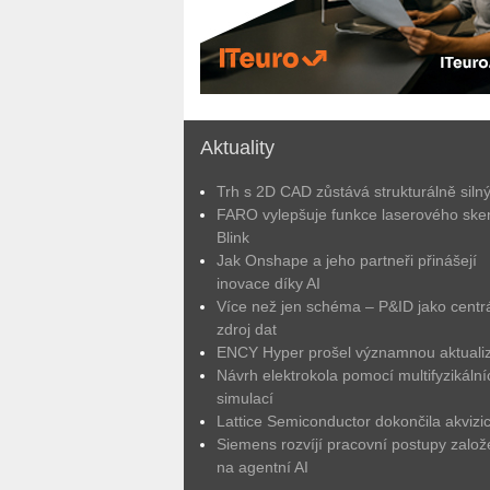
Aktuality
Trh s 2D CAD zůstává strukturálně siln
FARO vylepšuje funkce laserového ske
Blink
Jak Onshape a jeho partneři přinášejí
inovace díky AI
Více než jen schéma – P&ID jako centrá
zdroj dat
ENCY Hyper prošel významnou aktuali
Návrh elektrokola pomocí multifyzikální
simulací
Lattice Semiconductor dokončila akvizic
Siemens rozvíjí pracovní postupy zalo
na agentní AI