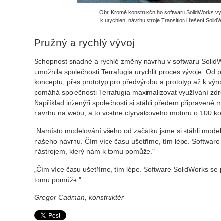
Obr. Kromě konstrukčního softwaru SolidWorks vyu
k urychlení návrhu stroje Transition i řešení Solid
Pružný a rychlý vývoj
Schopnost snadné a rychlé změny návrhu v softwaru SolidWo
umožnila společnosti Terrafugia urychlit proces vývoje. Od p
konceptu, přes prototyp pro předvýrobu a prototyp až k vý
pomáhá společnosti Terrafugia maximalizovat využívání zdr
Například inženýři společnosti si stáhli předem připravené m
návrhu na webu, a to včetně čtyřválcového motoru o 100 ko
„Namísto modelování všeho od začátku jsme si stáhli mode
našeho návrhu. Čím více času ušetříme, tím lépe. Software 
nástrojem, který nám k tomu pomůže."
„Čím více času ušetříme, tím lépe. Software SolidWorks se pr
tomu pomůže."
Gregor Cadman, konstruktér