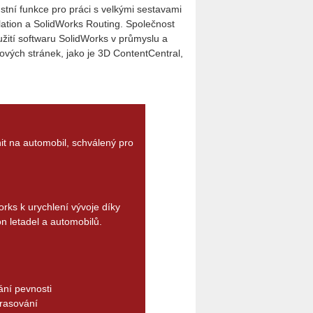
ustní funkce pro práci s velkými sestavami
lation a SolidWorks Routing. Společnost
užití softwaru SolidWorks v průmyslu a
ových stránek, jako je 3D ContentCentral,
it na automobil, schválený pro
rks k urychlení vývoje díky
 letadel a automobilů.
ní pevnosti
trasování