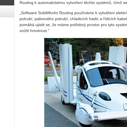
Routing k automatickému vytvoření těchto systémů, čímž se 
„Software SolidWorks Routing používáme k vytváření elekt
potrubí, palivového potrubí, chladicích hadic a řídicích ka
pomáhá ujistit se, že máme potřebný prostor pro tyto systé
snížit hmotnost."