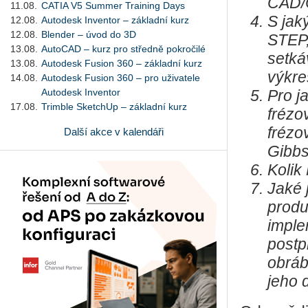
CAD/
11.08.
CATIA V5 Summer Training Days
S jak
12.08.
Autodesk Inventor – základní kurz
12.08.
Blender – úvod do 3D
STEP,
13.08.
AutoCAD – kurz pro středně pokročilé
setká
13.08.
Autodesk Fusion 360 – základní kurz
výkre
14.08.
Autodesk Fusion 360 – pro uživatele
Autodesk Inventor
Pro j
17.08.
Trimble SketchUp – základní kurz
frézo
frézo
Další akce v kalendáři
Gibb
Kolik
Jaké 
produ
imple
postp
obráb
jeho 