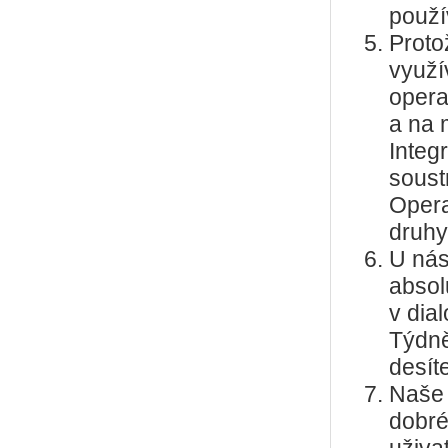
použí
Proto
využ
opera
a na 
Integ
soust
Opera
druhy)
U nás
absol
v dia
Týdně
desít
Naše 
dobré