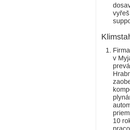
dosav
vyřeš
suppo
Klimstahl
Firma
v Myj
prevá
Hrabn
zaobe
kompo
plyná
autom
priem
10 ro
praco