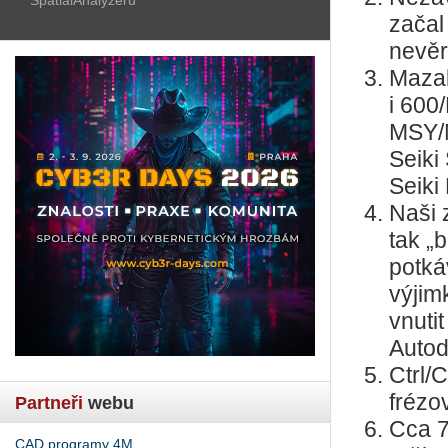
začal
nevěr
Mazak
i 600
MSY/M
Seiki
Seiki
Naši 
tak „
potká
výjim
vnuti
Autod
Ctrl/
frézo
Partneři
webu
Cca 7
CAD programy 4M