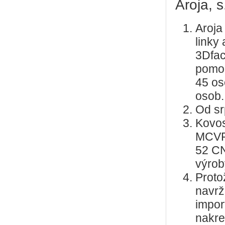
Aroja, s.
Aroja
linky
3Dfac
pomoc
45 os
osob.
Od sr
Kovos
MCVF
52 CN
výrob
Proto
navrž
impor
nakre