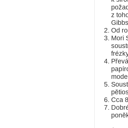
požad
z toh
Gibbs
Od ro
Mori 
soust
frézky
Převá
papír
model
Soust
pětio
Cca 
Dobré
poněk