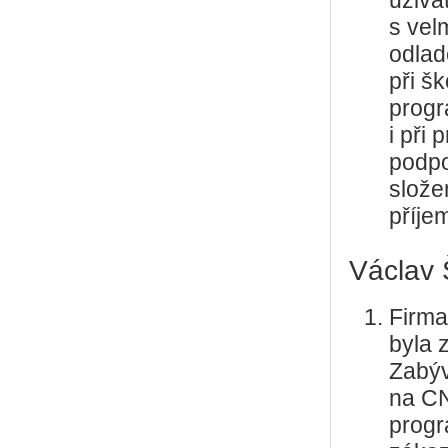
uživa
s vel
odlad
při š
progr
i při
podpo
slože
příje
Václav 
Firma
byla 
Zabý
na CN
progr