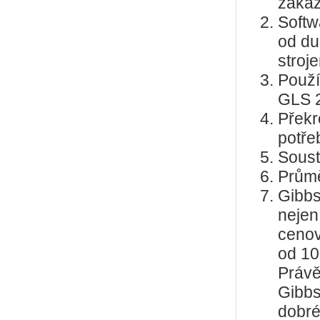
zákaz
Soft
od du
stroj
Použí
GLS 2
Překr
potře
Soust
Průmě
Gibbs
nejen
cenov
od 10
Právě
Gibbs
dobré