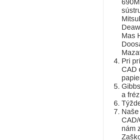
690M;
sústr
Mitsu
Deaw
Mas H
Doos
Mazat
Pri p
CAD d
papie
Gibbs
a fré
Týžde
Naše 
CAD/C
nám z
Zaško