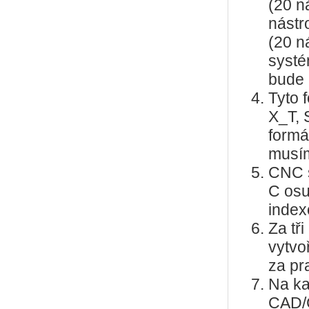
(20 n
nástr
(20 n
systé
bude 
Tyto 
X_T, 
formá
musím
CNC s
C osu
index
Za tř
vytvo
za pr
Na ka
CAD/C