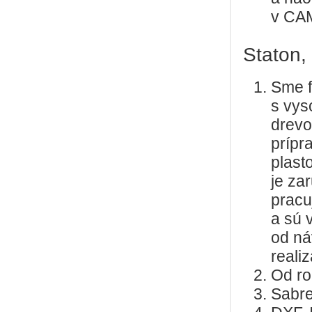
v CA
Staton, s
Sme f
s vys
drevo
prípr
plast
je za
pracu
a sú 
od ná
reali
Od ro
Sabre