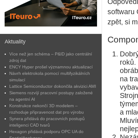
Odpovědi
softwaru 
zpět, si 
Compone
Aktuality
Dobrý
Více než jen schéma – P&ID jako centrální
zdroj dat
roků.
ENCY Hyper prošel významnou aktualizací
obráb
Návrh elektrokola pomocí multifyzikálních
na tra
simulací
vybav
Lattice Semiconductor dokončila akvizici AMI
Siemens rozvíjí pracovní postupy založené
Stroj
na agentní AI
týmem
Konstrukce nekončí 3D modelem –
a mla
rozhoduje připravenost dat pro výrobu
Synera přidává do pracovních postupů
Mluví
inteligenci CAD tvarů
nejle
Hexagon přidává podporu OPC UA do
Nezá
SpatialAnalyzeru