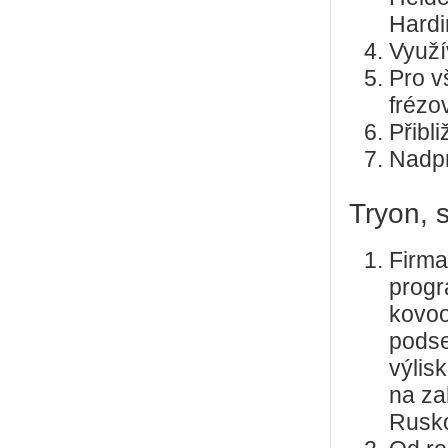
Hardi
Využí
Pro v
frézo
Přibl
Nadpr
Tryon, s.
Firma
progr
kovoo
podse
výlis
na za
Rusk