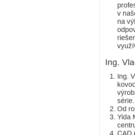
profe
v naš
na vý
odpov
rieše
využí
Ing. Vl
Ing. 
kovoo
výrob
série.
Od ro
Yida 
centr
CAD 