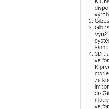
K CNC
dispo
výrob
Gibbs
Gibbs
Využí
systé
samoz
3D da
ve fo
K prv
model
ze kt
impor
do G
model
ve fo