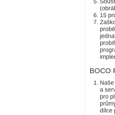
Soust
(obrá
15 pr
Zaško
probě
jedna
probí
progr
imple
BOCO Pa
Naše 
a serv
pro p
průmy
dílce