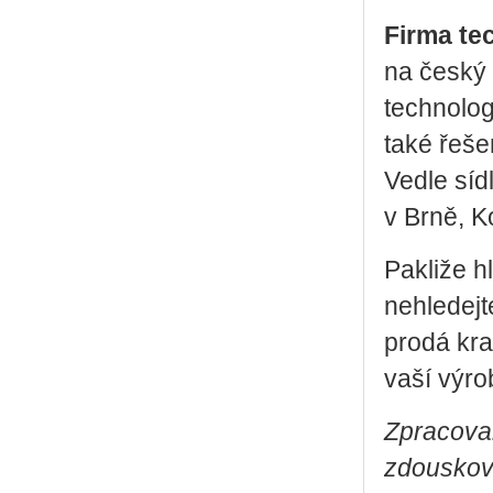
Firma te
na český 
technolo
také řeš
Vedle síd
v Brně, K
Pakliže 
nehledejt
prodá kra
vaší výro
Zpracova
zdouskov