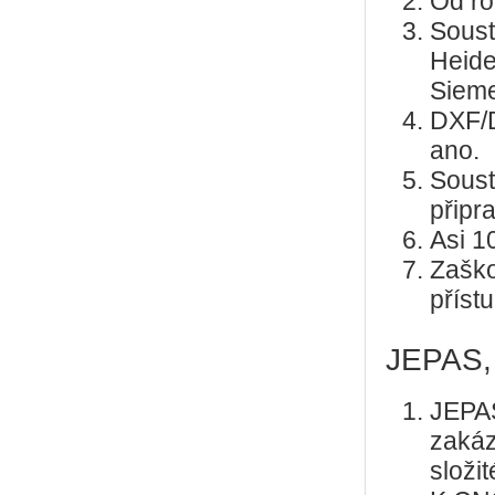
Od ro
Soust
Heide
Sieme
DXF/D
ano.
Soust
připr
Asi 1
Zaško
příst
JEPAS, s
JEPAS
zakáz
složi