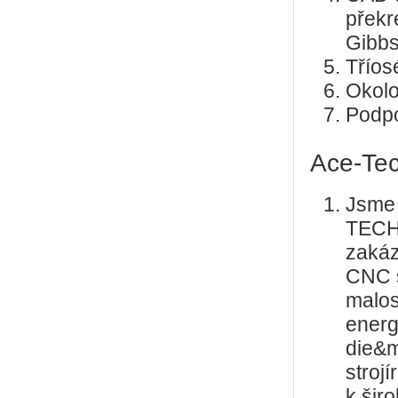
překr
Gibbs
Tříos
Okolo
Podpo
Ace-Tech
Jsme 
TECH
zaká
CNC 
malos
energ
die&m
stroj
k šir