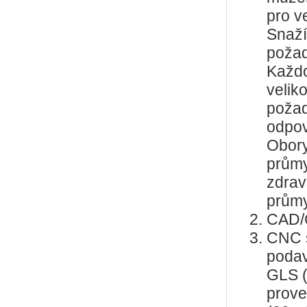
pro v
Snaží
požad
Každo
veliko
požad
odpoví
Obory
průmy
zdravo
průmy
CAD/C
CNC s
podav
GLS (
prove