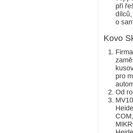
při ř
dílců
o sam
Kovo Skř
Firma
zaměs
kusov
pro mo
autom
Od ro
MV10
Heid
COM,
MIKR
Heide