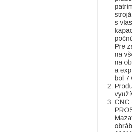
patrí
stroj
s vla
kapac
počnú
Pre z
na vš
na ob
a exp
bol 7
Prod
využí
CNC o
PRO5
Mazat
obráb