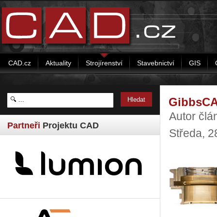
CAD.cz
Aktuality
Strojírenství
Stavebnictví
GIS
GibbsCA
Autor člá
Partneři
Projektu CAD
Středa, 