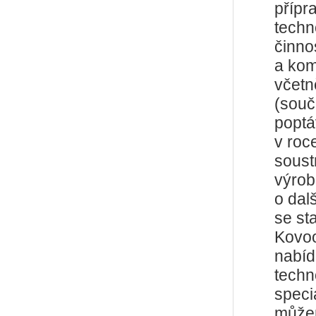
přípr
techno
činno
a kom
včetn
(souč
poptá
v roc
soustr
výrob
o dal
se st
Kovoo
nabíd
techn
speci
můžem