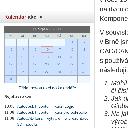
na dvou 
Kalendář
akcí
Komponent
<<
Srpen 2026
>>
V souvisl
Po
Út
St
Čt
Pá
So
Ne
v Brně js
1
2
3
4
5
6
7
8
9
CAD/CAM 
10
11
12
13
14
15
16
s používá
17
18
19
20
21
22
23
následují
24
25
26
27
28
29
30
31
Mohli
Přidat novou akci do kalendáře
či čís
Nejbližší akce
Jak d
Gibbs
10.08.
Autodesk Inventor – kurz iLogic
11.08.
Autodesk Inventor – kurz pro pokročilé
Na ja
11.08.
AutoCAD kurz – vytváření a prezentace
výrob
3D modelů