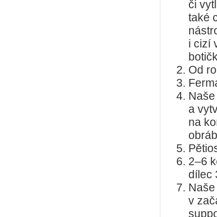
či vyt
také 
nástr
i ciz
botič
Od ro
Ferma
Naše 
a vyt
na ko
obrá
Pětio
2–6 k
dílec
Naše 
v zač
suppo