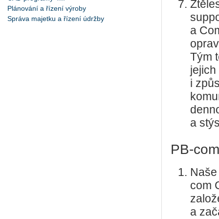
Ztěle
Plánování a řízení výroby
suppo
Správa majetku a řízení údržby
a Com
oprav
Tým t
jejich
i způ
komun
denno
a stý
PB-com 
Naše 
com 
založ
a zač