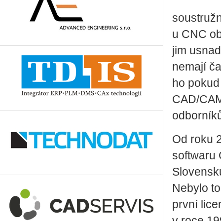
soustružn
u CNC obr
jim usnad
nemají ča
ho pokud 
CAD/CAM 
odborníků
Od roku 
softwaru
Slovensku
Nebylo to
první li
v roce 19