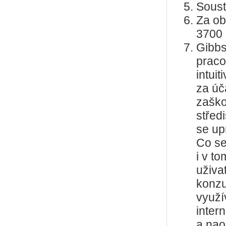
Soust
Za ob
3700 
Gibbs
praco
intui
za úč
zaško
střed
se up
Co se
i v t
uživa
konzu
využí
inter
a nao