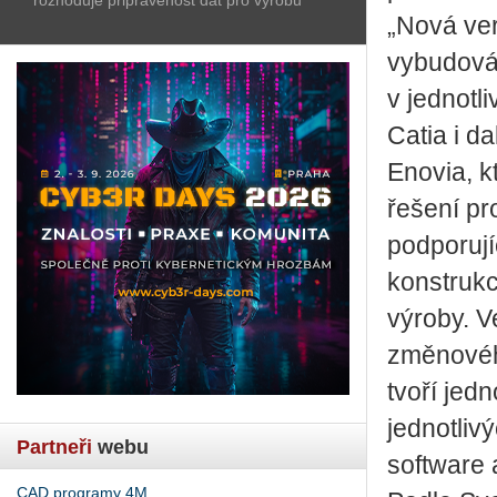
„Nová ver
vybudová
v jednotl
Catia i d
Enovia, k
řešení pr
podporují
konstrukc
výroby. V
změnovéh
tvoří jed
jednotliv
Partneři
webu
software 
CAD programy 4M