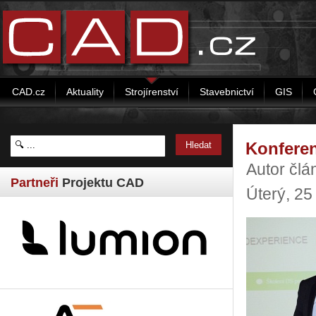
CAD.cz
Aktuality
Strojírenství
Stavebnictví
GIS
Konferen
Autor člá
Partneři
Projektu CAD
Úterý, 25