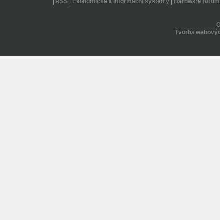
|
RSS
|
Ekonomické a informační systémy
|
Hardware forum
Tvorba webovýc