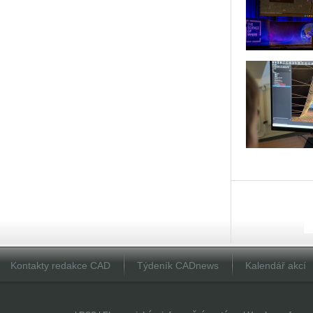
Kontakty redakce CAD
Týdeník CADnews
Kalendář akcí