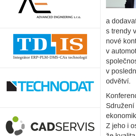
a dodava
s trendy 
nové kont
v automot
společnos
v posled
odvětví.
Konferenc
Sdružení
ekonomiky
Z jeho i 
že kvalit