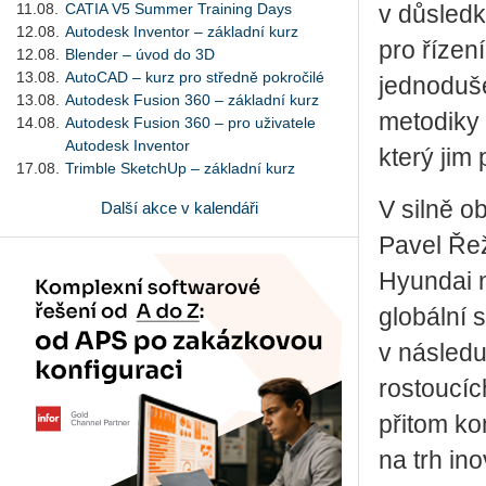
11.08.
CATIA V5 Summer Training Days
v důsledk
12.08.
Autodesk Inventor – základní kurz
pro řízen
12.08.
Blender – úvod do 3D
13.08.
AutoCAD – kurz pro středně pokročilé
jednoduše 
13.08.
Autodesk Fusion 360 – základní kurz
metodiky 
14.08.
Autodesk Fusion 360 – pro uživatele
Autodesk Inventor
který jim
17.08.
Trimble SketchUp – základní kurz
V silně o
Další akce v kalendáři
Pavel Řež
Hyundai n
globální 
v následu
rostoucíc
přitom ko
na trh in