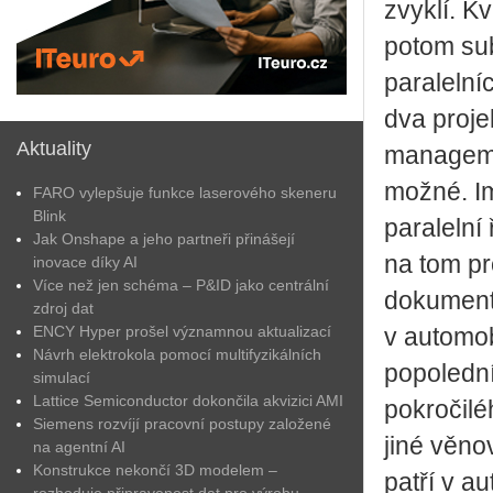
zvyklí. K
potom sub
paralelní
dva proje
Aktuality
manageme
možné. Im
FARO vylepšuje funkce laserového skeneru
Blink
paralelní 
Jak Onshape a jeho partneři přinášejí
na tom pro
inovace díky AI
Více než jen schéma – P&ID jako centrální
dokumenta
zdroj dat
ENCY Hyper prošel významnou aktualizací
v automo
Návrh elektrokola pomocí multifyzikálních
popoledn
simulací
Lattice Semiconductor dokončila akvizici AMI
pokročilé
Siemens rozvíjí pracovní postupy založené
jiné věno
na agentní AI
Konstrukce nekončí 3D modelem –
patří v a
rozhoduje připravenost dat pro výrobu