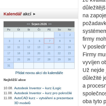
důležitěj
Kalendář
akcí
na zapoje
požadavk
<<
Srpen 2026
>>
Po
Út
St
Čt
Pá
So
Ne
systémem 
1
2
firmy moh
3
4
5
6
7
8
9
V posledn
10
11
12
13
14
15
16
Firmy mus
17
18
19
20
21
22
23
24
25
26
27
28
29
30
vyvíjen o
31
Už nejde j
Přidat novou akci do kalendáře
důležité 
Nejbližší akce
a procesn
10.08.
Autodesk Inventor – kurz iLogic
společnos
11.08.
Autodesk Inventor – kurz pro pokročilé
11.08.
AutoCAD kurz – vytváření a prezentace
oba tyto 
3D modelů