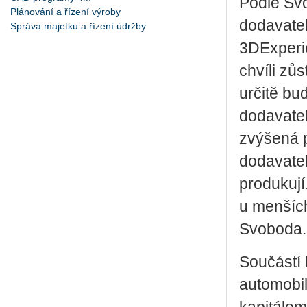
Podle Svo
Plánování a řízení výroby
dodavatel
Správa majetku a řízení údržby
3DExperie
chvíli zů
určitě bu
dodavate
zvýšená 
dodavatel
produkují
u menších
Svoboda.
Součástí 
automobil