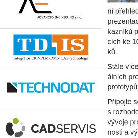
ní pře­hle
pre­zen­ta­
kaz­ní­ků p
cích ke 100
ků.
Stále více 
ál­ních pro
pro­to­ty­pů
Při­poj­te
s roz­ho­do
vý­vo­je pro
nos­ti a vý