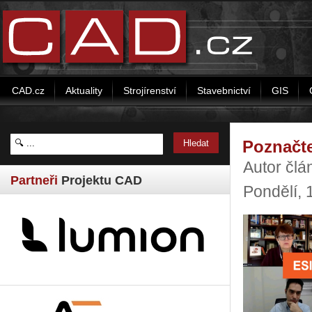
CAD.cz
Aktuality
Strojírenství
Stavebnictví
GIS
Poznačte
Autor čl
Partneři
Projektu CAD
Pondělí,