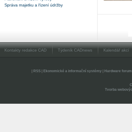
Správa majetku a řízení údržby
Kontakty redakce CAD
Týdeník CADnews
Kalendář akcí
|
RSS
|
Ekonomické a informační systémy
|
Hardware forum
Tvorba webovýc