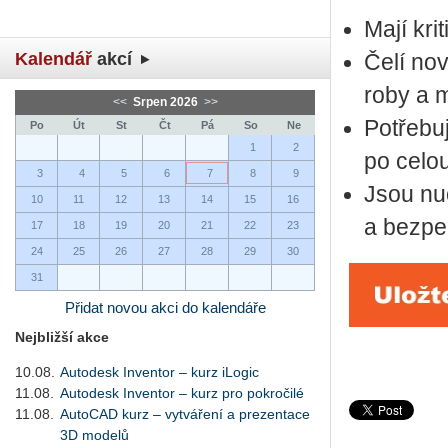
Mají kri­
Kalendář
akcí
Čelí nový
ro­by a 
<<
Srpen 2026
>>
Po­tře­bu­
Po
Út
St
Čt
Pá
So
Ne
1
2
po celou 
3
4
5
6
7
8
9
Jsou nu­c
10
11
12
13
14
15
16
a bez­peč
17
18
19
20
21
22
23
24
25
26
27
28
29
30
31
Přidat novou akci do kalendáře
Nejbližší akce
10.08.
Autodesk Inventor – kurz iLogic
11.08.
Autodesk Inventor – kurz pro pokročilé
11.08.
AutoCAD kurz – vytváření a prezentace
3D modelů