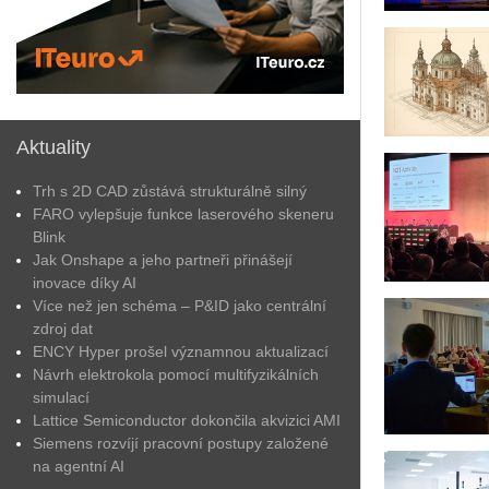
Aktuality
Trh s 2D CAD zůstává strukturálně silný
FARO vylepšuje funkce laserového skeneru
Blink
Jak Onshape a jeho partneři přinášejí
inovace díky AI
Více než jen schéma – P&ID jako centrální
zdroj dat
ENCY Hyper prošel významnou aktualizací
Návrh elektrokola pomocí multifyzikálních
simulací
Lattice Semiconductor dokončila akvizici AMI
Siemens rozvíjí pracovní postupy založené
na agentní AI