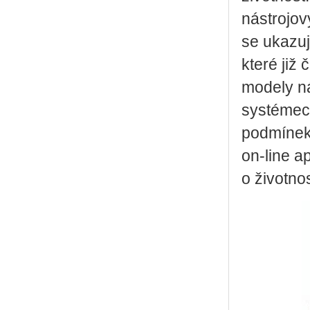
nástrojov
se ukazuj
které již
modely ná
systémech
podmínek 
on-line ap
o životno