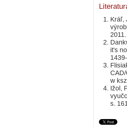
Literatur
Kráľ, 
výrob
2011.
Dankw
it's 
1439
Flisi
CAD/C
w ksz
Ižol,
vyučo
s. 16