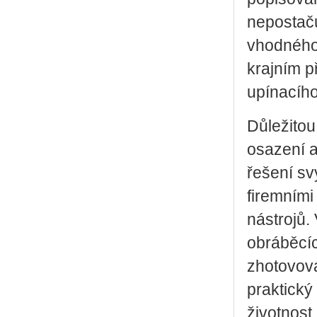
nepostaču
vhodného 
krajním p
upínacího
Důležitou
osazení a
řešení sv
firemními
nástrojů.
obráběcíc
zhotovová
praktický
životnos