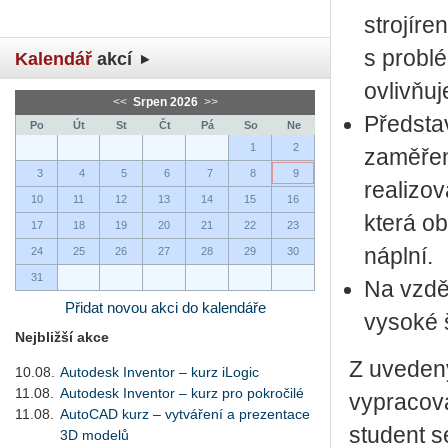
strojír
s problé
Kalendář
akcí
ovlivňu
<<
Srpen 2026
>>
Předsta
Po
Út
St
Čt
Pá
So
Ne
1
2
zaměřen
3
4
5
6
7
8
9
realizo
10
11
12
13
14
15
16
která o
17
18
19
20
21
22
23
náplní.
24
25
26
27
28
29
30
31
Na vzděl
Přidat novou akci do kalendáře
vysoké 
Nejbližší akce
Z uvedený
10.08.
Autodesk Inventor – kurz iLogic
11.08.
Autodesk Inventor – kurz pro pokročilé
vypracov
11.08.
AutoCAD kurz – vytváření a prezentace
student s
3D modelů