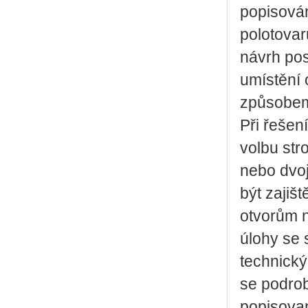
popisová
polotovar
návrh po
umístění 
způsobem 
Při řešen
volbu str
nebo dvoj
být zajiš
otvorům n
úlohy se 
technický
se podrob
popisovan