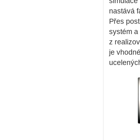
simulace 
nastává f
Přes post
systém a 
z realizo
je vhodné
ucelených