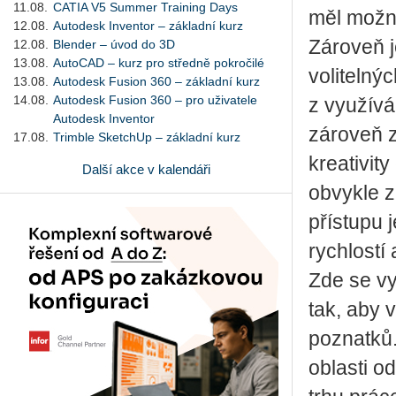
11.08.
CATIA V5 Summer Training Days
měl možno
12.08.
Autodesk Inventor – základní kurz
Zároveň j
12.08.
Blender – úvod do 3D
13.08.
AutoCAD – kurz pro středně pokročilé
volitelný
13.08.
Autodesk Fusion 360 – základní kurz
14.08.
Autodesk Fusion 360 – pro uživatele
z využívá
Autodesk Inventor
zároveň z
17.08.
Trimble SketchUp – základní kurz
kreativit
Další akce v kalendáři
obvykle 
přístupu 
rychlostí
Zde se vy
tak, aby 
poznatků.
oblasti o