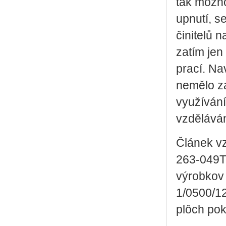
tak možno
upnutí, s
činitelů 
zatím jen
prací. Na
nemělo za
využívání
vzděláván
Článek vz
263-049T
výrobkov
1/0500/12
plôch pok