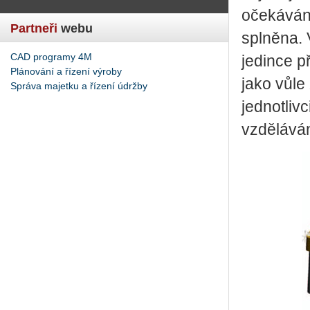
očekávání
Partneři
webu
splněna. 
CAD programy 4M
jedince p
Plánování a řízení výroby
jako vůle
Správa majetku a řízení údržby
jednotliv
vzděláván