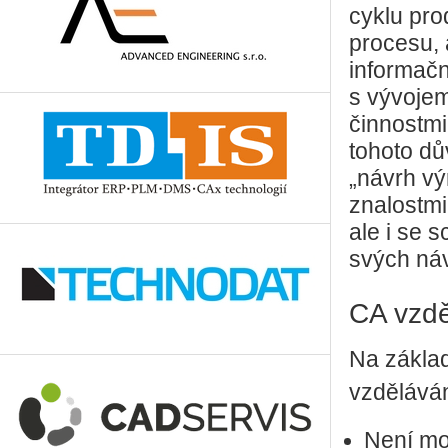
cyklu pr
procesu, 
informačn
s vývojem
činnostmi
tohoto dů
„návrh vý
znalostmi
ale i se 
svých ná
CA vzdě
Na zákla
vzděláván
Není mož