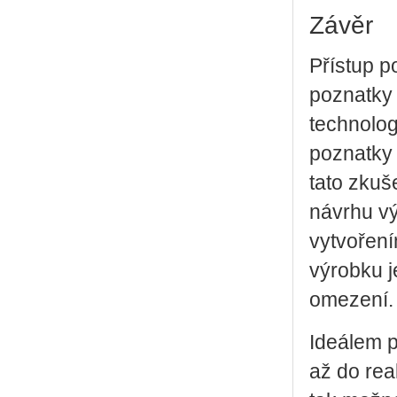
Závěr
Přístup p
poznatky 
technolog
poznatky
tato zkuš
návrhu vý
vytvoření
výrobku j
omezení.
Ideálem p
až do rea