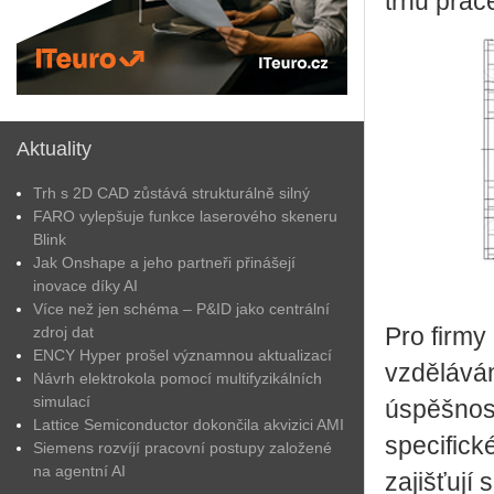
trhu prác
Aktuality
Trh s 2D CAD zůstává strukturálně silný
FARO vylepšuje funkce laserového skeneru
Blink
Jak Onshape a jeho partneři přinášejí
inovace díky AI
Více než jen schéma – P&ID jako centrální
zdroj dat
Pro firmy 
ENCY Hyper prošel významnou aktualizací
vzdělává
Návrh elektrokola pomocí multifyzikálních
simulací
úspěšnost
Lattice Semiconductor dokončila akvizici AMI
specifick
Siemens rozvíjí pracovní postupy založené
na agentní AI
zajišťují 