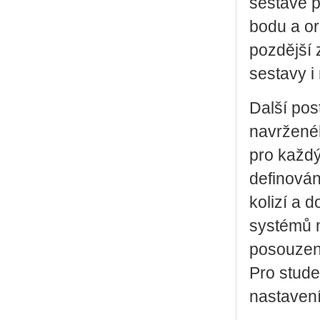
sestavě p
bodu a or
pozdější z
sestavy i
Další pos
navržené
pro každý
definován
kolizí a 
systémů m
posouzení
Pro stude
nastavení