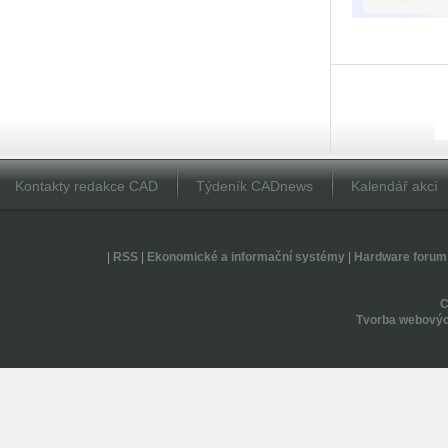
Kontakty redakce CAD
Týdeník CADnews
Kalendář akcí
|
RSS
|
Ekonomické a informační systémy
|
Hardware forum
Tvorba webovýc