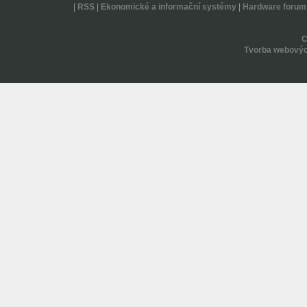
|
RSS
|
Ekonomické a informační systémy
|
Hardware forum
Tvorba webovýc