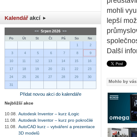
před­sta­vi
mohli vy­u
Kalendář
akcí
lep­ší mož
prů­mys­lo­
<<
Srpen 2026
>>
Po
Út
St
Čt
Pá
So
Ne
spo­leč­nos­
1
2
Další inf
3
4
5
6
7
8
9
10
11
12
13
14
15
16
17
18
19
20
21
22
23
24
25
26
27
28
29
30
Mohlo by vás 
31
Přidat novou akci do kalendáře
Nejbližší akce
10.08.
Autodesk Inventor – kurz iLogic
11.08.
Autodesk Inventor – kurz pro pokročilé
11.08.
AutoCAD kurz – vytváření a prezentace
3D modelů