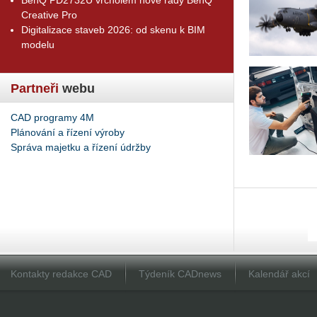
Creative Pro
Digitalizace staveb 2026: od skenu k BIM
modelu
Partneři
webu
CAD programy 4M
Plánování a řízení výroby
Správa majetku a řízení údržby
Kontakty redakce CAD
Týdeník CADnews
Kalendář akcí