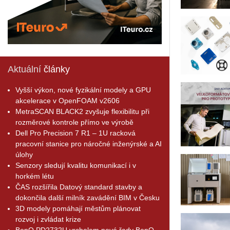
Aktuální
články
Vyšší výkon, nové fyzikální modely a GPU
akcelerace v OpenFOAM v2606
MetraSCAN BLACK2 zvyšuje flexibilitu při
rozměrové kontrole přímo ve výrobě
Dell Pro Precision 7 R1 – 1U racková
pracovní stanice pro náročné inženýrské a AI
úlohy
Senzory sledují kvalitu komunikací i v
horkém létu
ČAS rozšířila Datový standard stavby a
dokončila další milník zavádění BIM v Česku
3D modely pomáhají městům plánovat
rozvoj i zvládat krize
BenQ PD2732U vrcholem nové řady BenQ