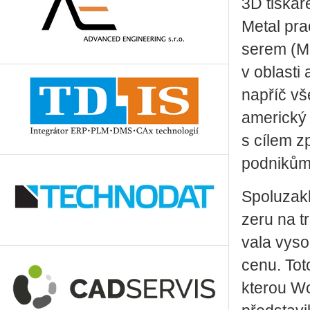
3D tis­ká­
Metal pra­c
se­rem (M
v ob­las­ti
na­příč vš
ame­ric­ký
s cílem zp
pod­ni­kům
Spo­luza­k
ze­ru na tr
va­la vy­so
cenu. Toto
kte­rou Wo