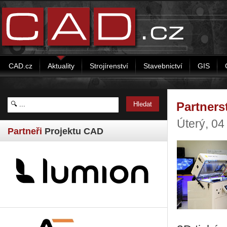
CAD.cz
Aktuality
Strojírenství
Stavebnictví
GIS
Partners
Úterý, 04
Partneři
Projektu CAD