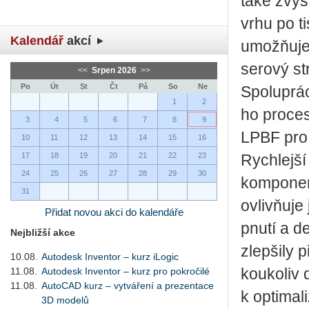
také zvy­šu
vr­hu po t
Kalendář
akcí
umožňuje př
se­ro­vý 
<<
Srpen 2026
>>
Po
Út
St
Čt
Pá
So
Ne
Spo­lu­prá­
1
2
ho pro­ce­s
3
4
5
6
7
8
9
LPBF pro v
10
11
12
13
14
15
16
17
18
19
20
21
22
23
Rych­lej­š
24
25
26
27
28
29
30
kom­po­nen
31
ovliv­ňu­je
Přidat novou akci do kalendáře
pnutí a de
Nejbližší akce
zlep­ši­ly 
10.08.
Autodesk Inventor – kurz iLogic
11.08.
Autodesk Inventor – kurz pro pokročilé
kou­ko­liv 
11.08.
AutoCAD kurz – vytváření a prezentace
k op­ti­ma­
3D modelů