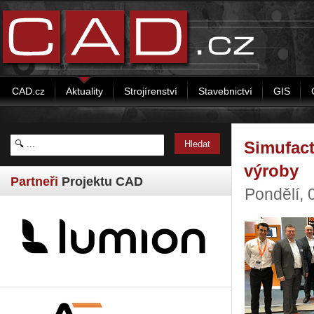
CAD.cz
Aktuality
Strojírenství
Stavebnictví
GIS
Simufact
výroby
Partneři
Projektu CAD
Pondělí, 