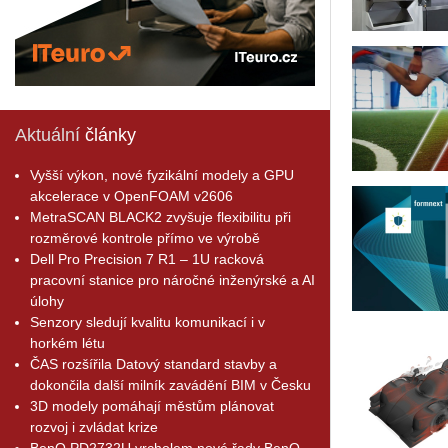
Aktuální
články
Vyšší výkon, nové fyzikální modely a GPU
akcelerace v OpenFOAM v2606
MetraSCAN BLACK2 zvyšuje flexibilitu při
rozměrové kontrole přímo ve výrobě
Dell Pro Precision 7 R1 – 1U racková
pracovní stanice pro náročné inženýrské a AI
úlohy
Senzory sledují kvalitu komunikací i v
horkém létu
ČAS rozšířila Datový standard stavby a
dokončila další milník zavádění BIM v Česku
3D modely pomáhají městům plánovat
rozvoj i zvládat krize
BenQ PD2732U vrcholem nové řady BenQ