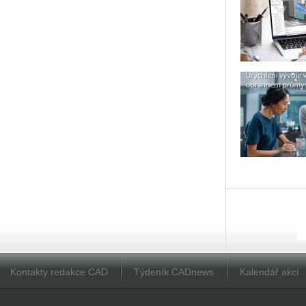
Kontakty redakce CAD
Týdeník CADnews
Kalendář akcí