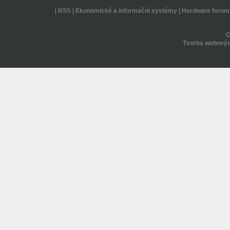
|
RSS
|
Ekonomické a informační systémy
|
Hardware forum
Tvorba webovýc