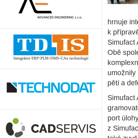
hr­nu­je in
k pří­pra­v
Si­mu­fact
Obě spo­leč
kom­plex­ní
umož­ni­ly
pě­tí a de
Si­mu­fact 
gra­mo­va­
port úlohy,
z Si­mu­fa