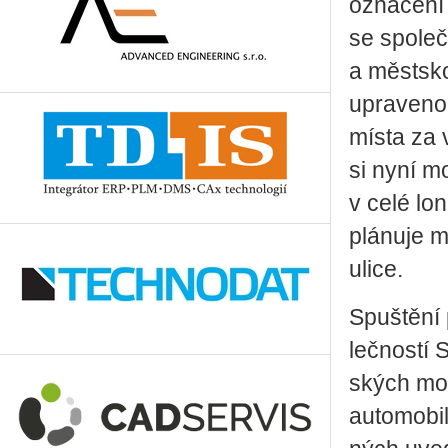
ozna­če­ní 
se spo­leč­n
a měst­sko
upra­ve­no 
místa za vy­
si nyní mo
v celé lon
plá­nu­je 
ulice.
Spuš­tě­ní
leč­nos­tí 
ských mo­to
au­to­mo­bi