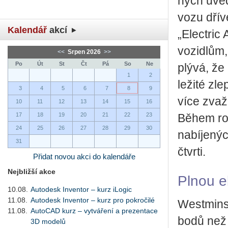
ných uved­l
vozu dříve
Kalendář
akcí
„Elect­ric
vo­zi­dlům,
<<
Srpen 2026
>>
Po
Út
St
Čt
Pá
So
Ne
plý­vá, že
1
2
le­ži­té zl
3
4
5
6
7
8
9
více zva­žu
10
11
12
13
14
15
16
17
18
19
20
21
22
23
Během rok
24
25
26
27
28
29
30
na­bí­je­ný
31
čtvr­ti.
Přidat novou akci do kalendáře
Nejbližší akce
Plnou el
10.08.
Autodesk Inventor – kurz iLogic
11.08.
Autodesk Inventor – kurz pro pokročilé
West­min­s
11.08.
AutoCAD kurz – vytváření a prezentace
bodů než k
3D modelů