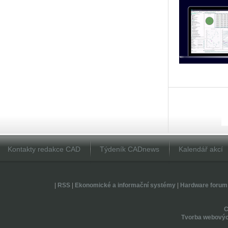
Kontakty redakce CAD
Týdeník CADnews
Kalendář akcí
|
RSS
|
Ekonomické a informační systémy
|
Hardware forum
Tvorba webovýc