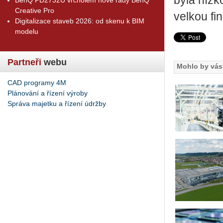
byla níz­ko
Creative Pro
vel­kou fi
Digitalizace staveb 2026: od skenu k BIM
modelu
Partneři
webu
Mohlo by vás 
CAD programy 4M
Plánování a řízení výroby
Správa majetku a řízení údržby