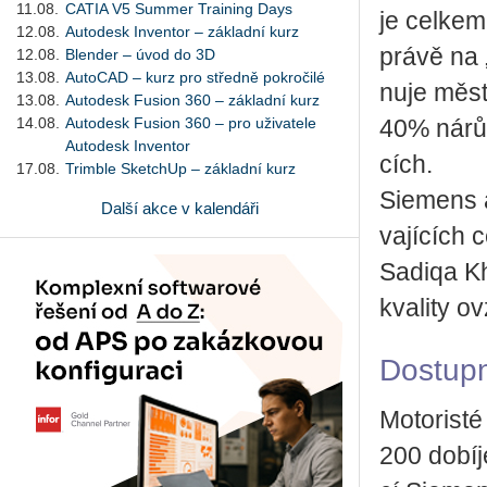
11.08.
CATIA V5 Summer Training Days
je cel­kem
12.08.
Autodesk Inventor – základní kurz
právě na „
12.08.
Blender – úvod do 3D
13.08.
AutoCAD – kurz pro středně pokročilé
nu­je město
13.08.
Autodesk Fusion 360 – základní kurz
14.08.
Autodesk Fusion 360 – pro uživatele
40% ná­růst
Autodesk Inventor
cích.
17.08.
Trimble SketchUp – základní kurz
Si­e­mens a
Další akce v kalendáři
va­jí­cích 
Sa­diqa K
kva­li­ty 
Do­stup­n
Mo­to­ris­
200 do­bí­j