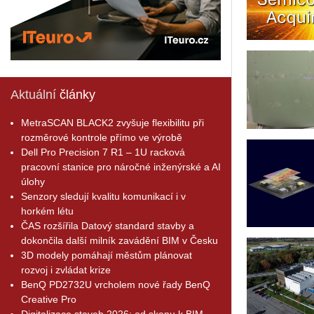
Aktuální
články
MetraSCAN BLACK2 zvyšuje flexibilitu při
rozměrové kontrole přímo ve výrobě
Dell Pro Precision 7 R1 – 1U racková
pracovní stanice pro náročné inženýrské a AI
úlohy
Senzory sledují kvalitu komunikací i v
horkém létu
ČAS rozšířila Datový standard stavby a
dokončila další milník zavádění BIM v Česku
3D modely pomáhají městům plánovat
rozvoj i zvládat krize
BenQ PD2732U vrcholem nové řady BenQ
Creative Pro
Digitalizace staveb 2026: od skenu k BIM