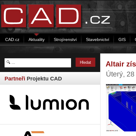
CAD.cz
Aktuality
Strojírenství
Stavebnictví
GIS
Altair z
Úterý, 2
Partneři
Projektu CAD