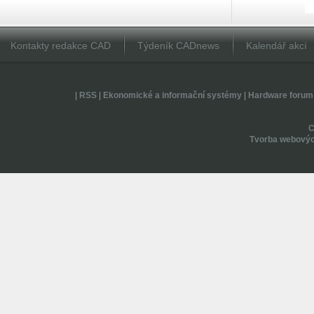
Kontakty redakce CAD
Týdeník CADnews
Kalendář akcí
|
RSS
|
Ekonomické a informační systémy
|
Hardware forum
Tvorba webovýc