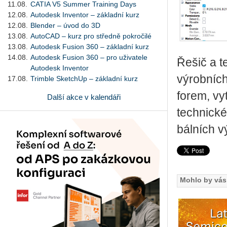
11.08.
CATIA V5 Summer Training Days
12.08.
Autodesk Inventor – základní kurz
12.08.
Blender – úvod do 3D
13.08.
AutoCAD – kurz pro středně pokročilé
13.08.
Autodesk Fusion 360 – základní kurz
14.08.
Autodesk Fusion 360 – pro uživatele
Řešič a te
Autodesk Inventor
vý­rob­ních 
17.08.
Trimble SketchUp – základní kurz
forem, vy­t
Další akce v kalendáři
tech­nic­ké
bál­ních vý
Mohlo by vás 