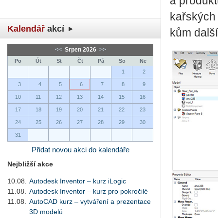
a pro­duk­tů
kař­ských 
Kalendář
akcí
kům další k
<<
Srpen 2026
>>
Po
Út
St
Čt
Pá
So
Ne
1
2
3
4
5
6
7
8
9
10
11
12
13
14
15
16
17
18
19
20
21
22
23
24
25
26
27
28
29
30
31
Přidat novou akci do kalendáře
Nejbližší akce
10.08.
Autodesk Inventor – kurz iLogic
11.08.
Autodesk Inventor – kurz pro pokročilé
11.08.
AutoCAD kurz – vytváření a prezentace
3D modelů