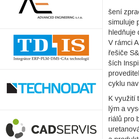
še­ní zpra
si­mu­lu­je
hledňuje d
V rámci Al
ře­ši­če S&
ších In­spi
pro­ve­di­t
cyklu na­v
K vy­u­ži­t
lým a vy­s
ri­á­lů pro 
u­re­ta­no