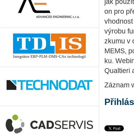
jak po­u­ž
on pro přes
vhod­nost 
vý­ro­bu fu
zku­mu v ob
MEMS, po­kr
ku. Webi­ná
Qual­tie­ri
Záz­nam we
Přihlá