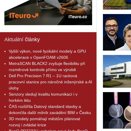
Aktuální
články
Vyšší výkon, nové fyzikální modely a GPU
akcelerace v OpenFOAM v2606
MetraSCAN BLACK2 zvyšuje flexibilitu při
rozměrové kontrole přímo ve výrobě
Dell Pro Precision 7 R1 – 1U racková
pracovní stanice pro náročné inženýrské a AI
úlohy
Senzory sledují kvalitu komunikací i v
horkém létu
ČAS rozšířila Datový standard stavby a
dokončila další milník zavádění BIM v Česku
3D modely pomáhají městům plánovat
rozvoj i zvládat krize
BenQ PD2732U vrcholem nové řady BenQ