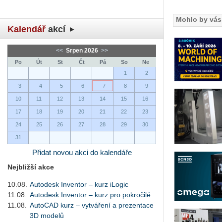
Mohlo by vás 
Kalendář
akcí
<<
Srpen 2026
>>
Po
Út
St
Čt
Pá
So
Ne
1
2
3
4
5
6
7
8
9
10
11
12
13
14
15
16
17
18
19
20
21
22
23
24
25
26
27
28
29
30
31
Přidat novou akci do kalendáře
Nejbližší akce
10.08.
Autodesk Inventor – kurz iLogic
11.08.
Autodesk Inventor – kurz pro pokročilé
11.08.
AutoCAD kurz – vytváření a prezentace
3D modelů