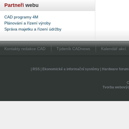
Partneři
webu
CAD programy 4M
Plánování a řízení výroby
Správa majetku a řízení údržby
Kontakty redakce CAD
Týdeník CADnews
Kalendář akcí
|
RSS
|
Ekonomické a informační systémy
|
Hardware forum
Tvorba webovýc