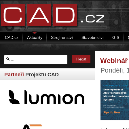
CAD.cz
Aktuality
Strojírenství
Stavebnictví
GIS
Webinář
Pondělí, 
Partneři
Projektu CAD