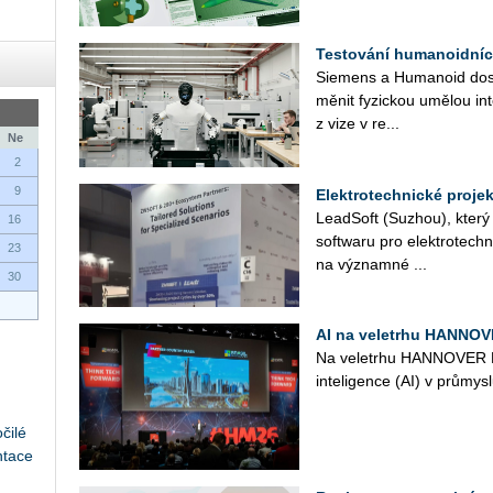
Testování humanoidníc
Sie­mens a Hu­ma­no­id do­s
mě­nit fy­zic­kou umě­lou in­t
z vize v re...
Ne
2
9
Elektrotechnické proje
Lead­Soft (Suzhou), který ji
16
soft­wa­ru pro elek­tro­tech­n
23
na vý­znam­né ...
30
AI na veletrhu HANNOV
Na ve­letr­hu HAN­NO­VE
in­te­li­gen­ce (AI) v prů­mys
čilé
ntace