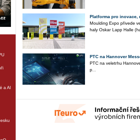
Platforma pro inovace,
Moul­ding Expo při­ve­de v
haly Oskar Lapp Halle (hala
GPU
PTC na Hannover Messe
PTC na ve­letr­hu Han­no­ve
ři
p...
é a AI
Česku
enQ