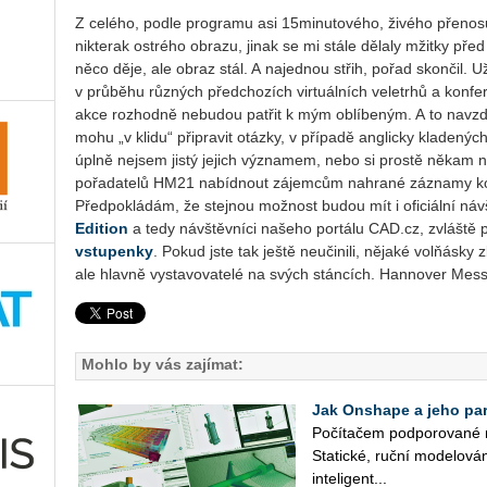
Z ce­lé­ho, podle pro­gra­mu asi 15­mi­nu­to­vé­ho, ži­vé­ho pře­no
nikterak os­t­ré­ho ob­ra­zu, jinak se mi stále dě­la­ly mžit­ky pře
něco děje, ale obraz stál. A na­jed­nou střih, pořad skon­čil. Už 
v prů­bě­hu růz­ných před­cho­zích vir­tu­ál­ních ve­letrhů a kon­fe­ren
akce roz­hod­ně ne­bu­dou pa­t­řit k mým ob­lí­be­ným. A to na­vzdo­
mohu „v klidu“ při­pra­vit otáz­ky, v pří­pa­dě an­g­lic­ky kla­de­ných
úplně nejsem jistý je­jich vý­zna­mem, nebo si pros­tě někam na
po­řa­da­te­lů HM21 na­bíd­nout zá­jem­cům na­hra­né zá­zna­my kon
Před­po­klá­dám, že stej­nou mož­nost budou mít i ofi­ci­ál­ní ná­vš
Edi­ti­on
a tedy ná­vštěv­ní­ci na­še­ho por­tá­lu CAD.​cz, zvláš­tě p
vstu­pen­ky
. Pokud jste tak ještě ne­u­či­ni­li, ně­ja­ké volňásky 
ale hlav­ně vy­sta­vo­va­te­lé na svých stán­cích. Hannover Me
Mohlo by vás zajímat:
Jak Onshape a jeho part
Po­čí­ta­čem pod­po­ro­va­né 
Sta­tic­ké, ruční mo­de­lo­vá­
in­te­li­gent­...