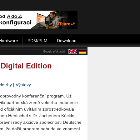
Hardware
PDM/PLM
Download
Google překladač:
Digital Edition
letrhy
|
Výstavy
o­pro­vod­ný kon­fe­renč­ní pro­gram. Už
i­la part­ner­ská země ve­letr­hu In­donésie.
d ofi­ci­ál­ním uví­tá­ním zpro­střed­ko­vala
­men Hent­s­chel s Dr. Jo­che­nem Köckle­
áv­ní rady ak­ci­o­vé spo­leč­nos­ti De­ut­sche
, že další pro­gram ne­bu­de ve zna­me­ní