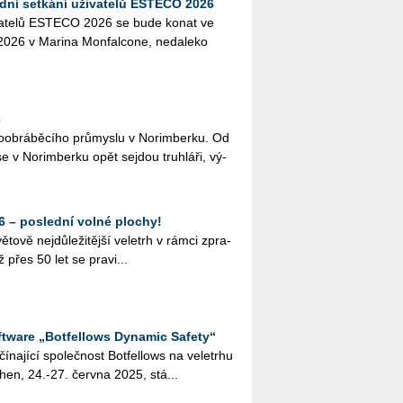
dní setkání uživatelů ESTECO 2026
ži­va­te­lů ES­TE­CO 2026 se bude konat ve
26 v Ma­ri­na Mon­fal­co­ne, ne­da­le­ko
6
o­ob­rá­bě­cí­ho prů­mys­lu v No­rim­ber­ku. Od
e v No­rim­ber­ku opět sejdou truh­lá­ři, vý­
– poslední volné plochy!
vě nej­dů­le­ži­těj­ší ve­letrh v rámci zpra­
iž přes 50 let se pra­vi­...
oftware „Botfellows Dynamic Safety“
čí­na­jí­cí spo­leč­nost Bot­fel­lows na ve­letr­hu
hen, 24.-27. červ­na 2025, stá...