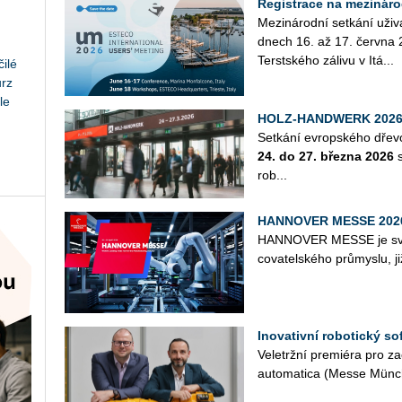
Registrace na mezináro
Me­zi­ná­rod­ní se­tká­ní u
dnech 16. až 17. červ­na 20
Ter­st­ské­ho zá­li­vu v Itá­...
ilé
urz
le
HOLZ-HANDWERK 202
Se­tká­ní ev­rop­ské­ho dře­v
24. do 27. břez­na 2026
s
rob...
HANNOVER MESSE 2026 
HAN­NO­VER MESSE je svě­to­
co­va­tel­ské­ho prů­mys­lu, j
Inovativní robotický s
Ve­letrž­ní pre­mi­é­ra pro za­
au­to­ma­ti­ca (Messe Münc