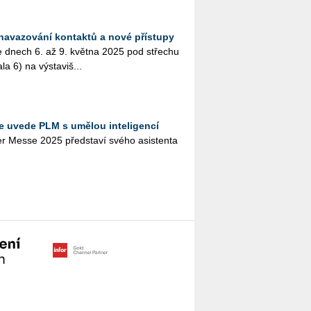
 navazování kontaktů a nové přístupy
e dnech 6. až 9. květ­na 2025 pod stře­chu
 6) na vý­sta­viš­...
 uvede PLM s umělou inteligencí
r Messe 2025 před­sta­ví svého asi­s­ten­ta