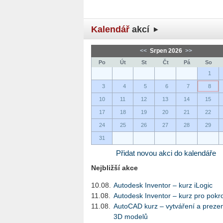
Kalendář
akcí
<<
Srpen 2026
>>
Po
Út
St
Čt
Pá
So
1
3
4
5
6
7
8
10
11
12
13
14
15
17
18
19
20
21
22
24
25
26
27
28
29
31
Přidat novou akci do kalendáře
Nejbližší akce
10.08.
Autodesk Inventor – kurz iLogic
11.08.
Autodesk Inventor – kurz pro pokro
11.08.
AutoCAD kurz – vytváření a preze
3D modelů