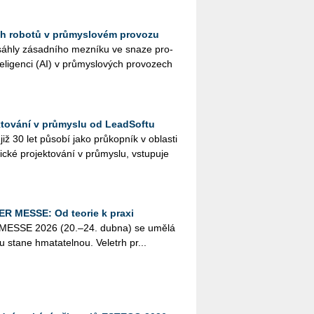
h robotů v průmyslovém provozu
áh­ly zá­sad­ní­ho mez­ní­ku ve snaze pro­
e­li­gen­ci (AI) v prů­mys­lo­vých pro­vo­zech
ktování v průmyslu od LeadSoftu
ž 30 let pů­so­bí jako prů­kop­ník v ob­las­ti
ic­ké pro­jek­to­vá­ní v prů­mys­lu, vstu­pu­je
ER MESSE: Od teorie k praxi
R MESSE 2026 (20.–24. dubna) se umělá
­lu stane hma­ta­tel­nou. Ve­letrh pr...