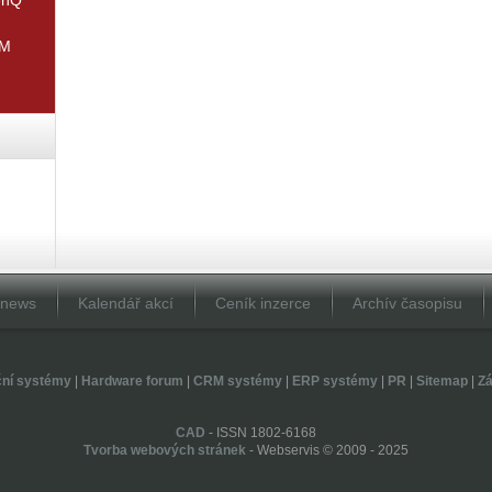
IM
Dnews
Kalendář akcí
Ceník inzerce
Archív časopisu
ční systémy
|
Hardware forum
|
CRM systémy
|
ERP systémy
|
PR
|
Sitemap
|
Zá
CAD
- ISSN 1802-6168
Tvorba webových stránek
- Webservis © 2009 - 2025