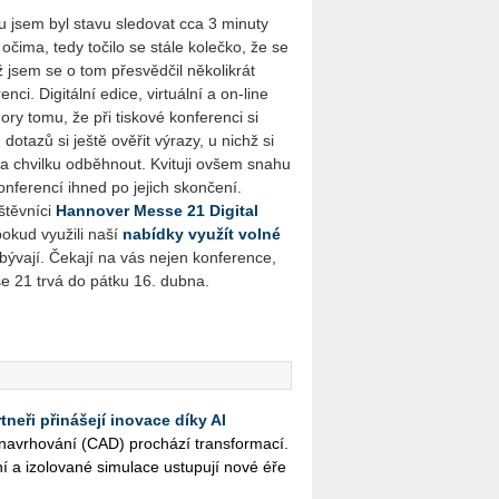
­su jsem byl stavu sle­do­vat cca 3 mi­nu­ty
d očima, tedy to­či­lo se stále ko­leč­ko, že se
jsem se o tom pře­svěd­čil ně­ko­li­krát
­ci. Di­gi­tál­ní edice, vir­tu­ál­ní a on-line
ry tomu, že při tis­ko­vé kon­fe­ren­ci si
 do­ta­zů si ještě ově­řit vý­ra­zy, u nichž si
 chvil­ku od­běh­nout. Kvi­tu­ji ovšem snahu
­fe­ren­cí ihned po je­jich skon­če­ní.
těv­ní­ci
Han­no­ver Messe 21 Di­gi­tal
okud vy­u­ži­li naší
na­bíd­ky vy­u­žít volné
zbý­va­jí. Če­ka­jí na vás nejen kon­fe­ren­ce,
sse 21 trvá do pátku 16. dubna.
neři přinášejí inovace díky AI
na­vr­ho­vá­ní (CAD) pro­chá­zí trans­for­ma­cí.
ní a izo­lo­va­né si­mu­la­ce ustu­pu­jí nové éře