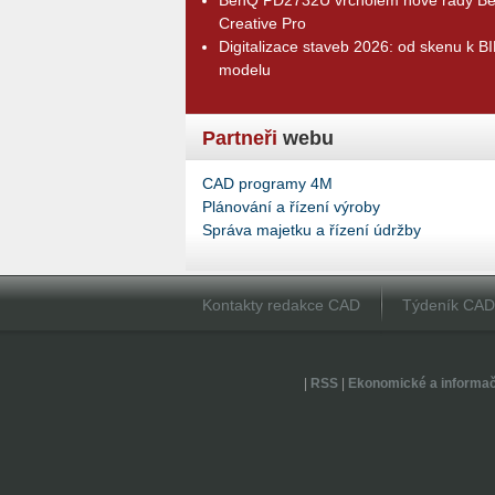
Creative Pro
Digitalizace staveb 2026: od skenu k B
modelu
Partneři
webu
CAD programy 4M
Plánování a řízení výroby
Správa majetku a řízení údržby
Kontakty redakce CAD
Týdeník CA
|
RSS
|
Ekonomické a informa