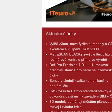
Aktuální
články
Vyšší výkon, nové fyzikální modely a 
akcelerace v OpenFOAM v2606
MetraSCAN BLACK2 zvyšuje flexibilitu p
rozměrové kontrole přímo ve výrobě
Dell Pro Precision 7 R1 – 1U racková
pracovní stanice pro náročné inženýrsk
úlohy
Senzory sledují kvalitu komunikací i v
horkém létu
ČAS rozšířila Datový standard stavby a
dokončila další milník zavádění BIM v 
3D modely pomáhají městům plánovat
rozvoj i zvládat krize
BenQ PD2732U vrcholem nové řady B