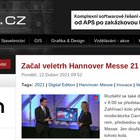
Stavebnictví
GIS
Grafika & Design
Vzdělávání - akce
Začal veletrh Hannover Messe 21 
Pondělí, 12 Duben 2021 09:52
Tags:
2021
|
Digital Edition
|
Hannover Messe
|
Inovace
|
Ve
Roz­bě­hl se také d
v 8:00 se před­sta­v
Za­hří­va­cí kolo pře
mo­de­rá­tor­ka Car
rem, před­se­dou spr
Messe. Jen dou­fám
to­ho­to kola.