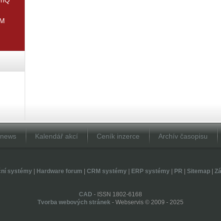
IM
Dnews
Kalendář akcí
Ceník inzerce
Archív časopisu
ční systémy
|
Hardware forum
|
CRM systémy
|
ERP systémy
|
PR
|
Sitemap
|
Zá
CAD
- ISSN 1802-6168
Tvorba webových stránek
- Webservis © 2009 - 2025