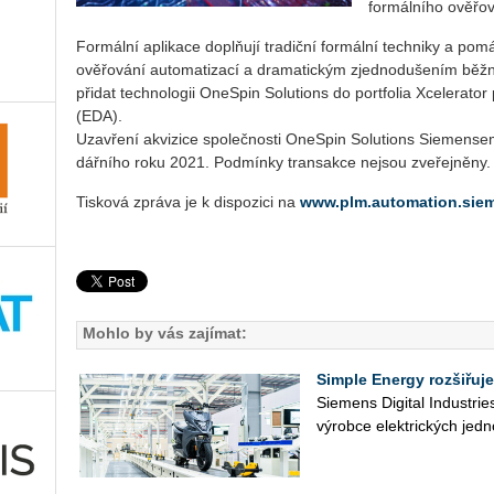
for­mál­ní­ho ově­řo­v
For­mál­ní apli­ka­ce doplňují tra­dič­ní for­mál­ní tech­ni­ky a po­m
ově­řo­vá­ní au­to­ma­ti­za­cí a dra­ma­tic­kým zjed­no­du­še­ním běž
při­dat tech­no­lo­gii One­Spin So­lu­ti­ons do port­fo­lia Xce­le­ra­tor 
(EDA).
Uza­vře­ní akvi­zi­ce spo­leč­nos­ti One­Spin So­lu­ti­ons Si­e­mens
dář­ní­ho roku 2021. Pod­mín­ky trans­ak­ce nejsou zve­řej­ně­ny.
Tisková zpráva je k dispozici na
www.plm.automation.sie
Mohlo by vás zajímat:
Simple Energy rozšiřuje
Sie­mens Di­gi­tal In­du­st­r
vý­rob­ce elek­tric­kých jed­n