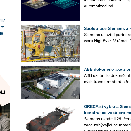
au­to­ma­ti­za­ci ná­...
ilé
urz
Spolupráce Siemens a H
le
Sie­mens uza­vřel part­ner­st
wa­ru HighBy­te. V rámci té
ABB dokončilo akvizici 
ABB ozná­mi­lo do­kon­če­ní ak
ných trans­for­má­to­rů střed­
ORECA si vybrala Sieme
konstrukce vozů pro m
Sie­mens ozná­mil 29. červ
za­ce za­bý­va­jí­cí se mo­to­