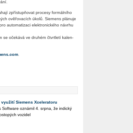
á­ní.
á­ha­jí zpří­stupňovat pro­ce­sy for­mál­ní­ho
­ných ově­řo­va­cích úkolů. Si­e­mens plá­nu­je
pro au­to­ma­ti­za­ci elek­tro­nic­ké­ho ná­vr­hu
em se oče­ká­vá ve dru­hém čtvrt­le­tí ka­len­
mens.com
.
 využití Siemens Xceleratoru
ies Soft­ware ozná­mil 4. srpna, že in­dic­ký
os­to­pých vo­zi­del