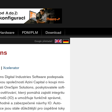
Hardware
PDM/PLM
Download
Google překladač:
ons
|
Xcelerator
ns Di­gi­tal In­dustries Soft­ware po­de­psa­la
kou spo­leč­nos­tí Azini Ca­pi­tal o koupi mni­
ti One­Spin So­lu­ti­ons, po­sky­to­va­te­le soft­
vě­řo­vá­ní, který po­má­há za­jis­tit in­te­gri­tu
b­vo­dů (IO) a umožňuje funkč­ně správ­né,
­hod­né a za­bez­pe­če­né ná­vrhy IO. Au­to­
a­ce jsou stále dů­le­ži­těj­ší pro úspěš­né toky