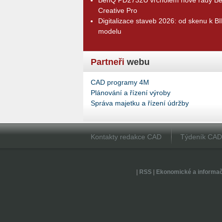
Creative Pro
Digitalizace staveb 2026: od skenu k B
modelu
Partneři
webu
CAD programy 4M
Plánování a řízení výroby
Správa majetku a řízení údržby
Kontakty redakce CAD
Týdeník CA
|
RSS
|
Ekonomické a informa