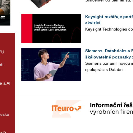
Sim­cen­ter od Sie­men­su, k
Keysight rozšiřuje por
akvizicí
Key­sight Tech­no­lo­gies do­
Siemens, Databricks a 
GPU
škálovatelné poznatky 
Sie­mens ozná­mil novou in­
ři
spo­lu­prá­ci s Da­ta­b­ri...
é a AI
Česku
enQ