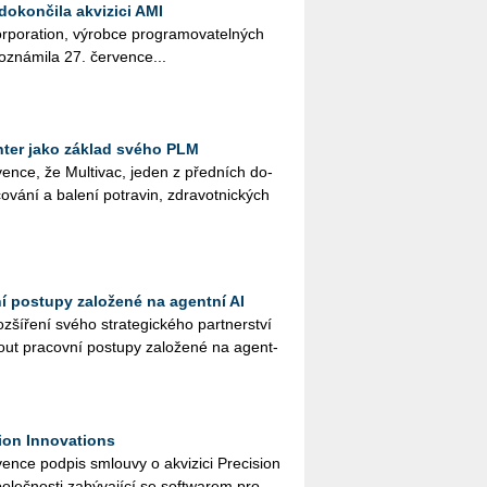
dokončila akvizici AMI
r­po­rati­on, vý­rob­ce pro­gra­mo­va­tel­ných
ozná­mi­la 27. čer­ven­ce...
ter jako základ svého PLM
en­ce, že Mul­ti­vac, jeden z před­ních do­
o­vá­ní a ba­le­ní po­tra­vin, zdra­vot­nic­kých
ní postupy založené na agentní AI
ší­ře­ní svého stra­te­gic­ké­ho part­ner­ství
ut pra­cov­ní po­stu­py za­lo­že­né na agent­
ion Innovations
n­ce pod­pis smlou­vy o akvi­zi­ci Pre­ci­si­on
o­leč­nos­ti za­bý­va­jí­cí se soft­warem pro