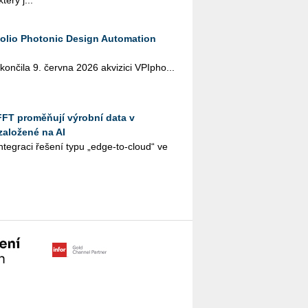
terý j...
tfolio Photonic Design Automation
kon­či­la 9. červ­na 2026 akvi­zi­ci VPI­pho...
FFT proměňují výrobní data v
založené na AI
te­gra­ci ře­še­ní typu „edge-to-cloud“ ve