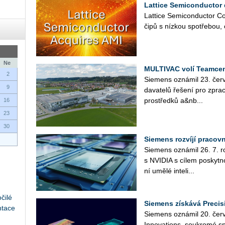
Lattice Semiconductor 
Lat­ti­ce Se­mi­con­duc­tor Co
čipů s níz­kou spo­tře­bou, 
Ne
MULTIVAC volí Teamcen
2
Sie­mens ozná­mil 23. čer­v
9
da­va­te­lů ře­še­ní pro zpra­c
pro­střed­ků a&nb...
16
23
30
Siemens rozvíjí pracov
Sie­mens ozná­mil 26. 7. roz­
s NVI­DIA s cílem po­skyt­no
ní umělé in­te­li­...
čilé
Siemens získává Precis
ntace
Sie­mens ozná­mil 20. čer­ve
In­no­vati­ons, sou­kro­mé sp