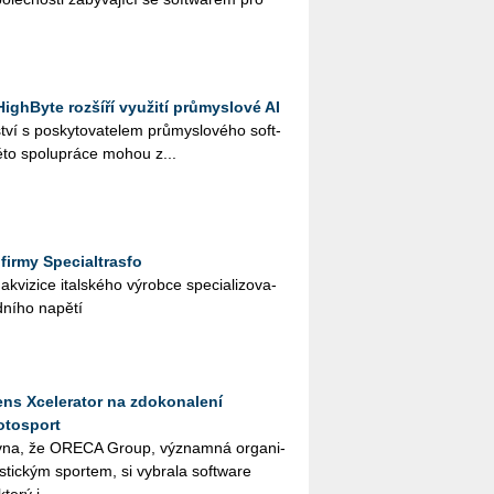
ighByte rozšíří využití průmyslové AI
ví s po­sky­to­va­te­lem prů­mys­lo­vé­ho soft­
to spo­lu­prá­ce mohou z...
firmy Specialtrasfo
vi­zi­ce ital­ské­ho vý­rob­ce spe­ci­a­li­zo­va­
ní­ho na­pě­tí
ns Xcelerator na zdokonalení
otosport
­na, že ORE­CA Group, vý­znam­ná or­ga­ni­
ris­tic­kým spor­tem, si vy­bra­la soft­ware