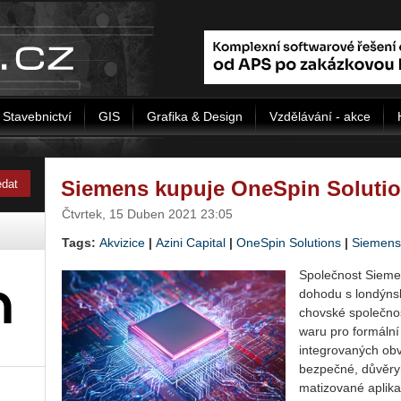
Stavebnictví
GIS
Grafika & Design
Vzdělávání - akce
Siemens kupuje OneSpin Soluti
Čtvrtek, 15 Duben 2021 23:05
Tags:
Akvizice
|
Azini Capital
|
OneSpin Solutions
|
Siemens
Spo­leč­nost Si­e­me
do­ho­du s lon­dýn­s
chov­ské spo­leč­nos­
wa­ru pro for­mál­ní o
in­te­gro­va­ných o
bez­peč­né, dů­vě­ry
ma­ti­zo­va­né apli­k