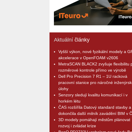
Aktuální
články
Vyšší výkon, nové fyzikální modely a 
akcelerace v OpenFOAM v2606
MetraSCAN BLACK2 zvyšuje flexibilitu p
rozměrové kontrole přímo ve výrobě
Dell Pro Precision 7 R1 – 1U racková
pracovní stanice pro náročné inženýrsk
úlohy
Senzory sledují kvalitu komunikací i v
horkém létu
ČAS rozšířila Datový standard stavby a
dokončila další milník zavádění BIM v 
3D modely pomáhají městům plánovat
rozvoj i zvládat krize
BenQ PD2732U vrcholem nové řady B