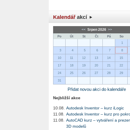
Kalendář
akcí
<<
Srpen 2026
>>
Po
Út
St
Čt
Pá
So
1
3
4
5
6
7
8
10
11
12
13
14
15
17
18
19
20
21
22
24
25
26
27
28
29
31
Přidat novou akci do kalendáře
Nejbližší akce
10.08.
Autodesk Inventor – kurz iLogic
11.08.
Autodesk Inventor – kurz pro pokro
11.08.
AutoCAD kurz – vytváření a preze
3D modelů