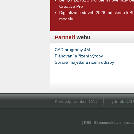
Creative Pro
Digitalizace staveb 2026: od skenu k B
modelu
Partneři
webu
CAD programy 4M
Plánování a řízení výroby
Správa majetku a řízení údržby
Kontakty redakce CAD
Týdeník CA
|
RSS
|
Ekonomické a informa