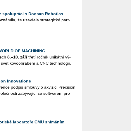
e spolupráci s Doosan Robotics
ná­mi­la, že uza­vře­la stra­te­gic­ké part­
k WORLD OF MACHINING
nech
8.–10. září
třetí roč­ník uni­kát­ní vý­
svět ko­vo­ob­rá­bě­ní a CNC tech­no­lo­gií.
ion Innovations
n­ce pod­pis smlou­vy o akvi­zi­ci Pre­ci­si­on
o­leč­nos­ti za­bý­va­jí­cí se soft­warem pro
botické laboratoře CMU snímáním