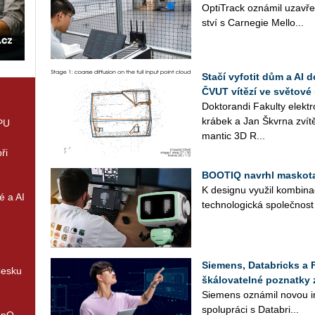
Op­tiT­rack ozná­mil uza­vře­n
ství s Car­ne­gie Mel­lo...
Stačí vyfotit dům a AI 
ČVUT vítězí ve světové 
Dok­to­ran­di Fa­kul­ty elek
krá­bek a Jan Škvr­na zví­tě­
GPU
man­tic 3D R...
ři
BOOTIQ navrhl maskota
K de­sig­nu vy­u­žil kom­bi­n
é a AI
tech­no­lo­gic­ká spo­leč­no
Siemens, Databricks a 
Česku
škálovatelné poznatky 
Sie­mens ozná­mil novou in­
spo­lu­prá­ci s Da­ta­b­ri...
enQ