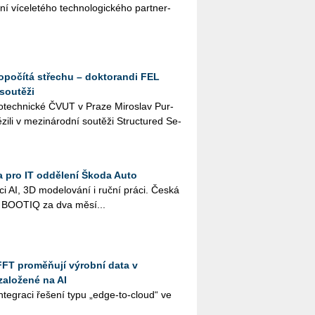
í ví­ce­le­té­ho tech­no­lo­gic­ké­ho part­ner­
dopočítá střechu – doktorandi FEL
soutěži
­tro­tech­nic­ké ČVUT v Praze Mi­roslav Pur­
zi­li v me­zi­ná­rod­ní sou­tě­ži Structu­red Se­
 pro IT oddělení Škoda Auto
a­ci AI, 3D mo­de­lo­vá­ní i ruční práci. Česká
st BO­O­TIQ za dva mě­sí­...
FFT proměňují výrobní data v
založené na AI
te­gra­ci ře­še­ní typu „edge-to-cloud“ ve