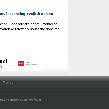
ové technologie zajistit obranu
s­tí – ge­o­po­li­tic­ké na­pě­tí, mě­ní­cí se
a­va­tel­ské ře­těz­ce v sou­čas­né době for­
Trends
sady ochrany osobních údajů
|