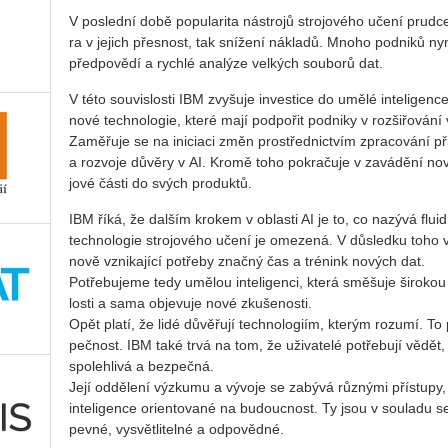
V po­sled­ní době po­pu­la­ri­ta ná­stro­jů stro­jo­vé­ho učení prud­
ra v je­jich přes­nost, tak sní­že­ní ná­kla­dů. Mnoho pod­ni­ků nyn
před­po­vě­dí a rych­lé ana­lý­ze vel­kých sou­bo­rů dat.
V této sou­vis­los­ti IBM zvy­šu­je in­ves­ti­ce do umělé in­te­li­gen­ce
nové tech­no­lo­gie, které mají pod­po­řit pod­ni­ky v roz­ši­řo­vá­ní v
Za­mě­řu­je se na ini­ci­a­ci změn pro­střed­nic­tvím zpra­co­vá­ní při
a roz­vo­je dů­vě­ry v AI. Kromě toho po­kra­ču­je v za­vá­dě­ní n
jo­vé části do svých pro­duk­tů.
IBM říká, že dal­ším kro­kem v ob­las­ti AI je to, co na­zý­vá fluid­
tech­no­lo­gie stro­jo­vé­ho učení je ome­ze­ná. V dů­sled­ku toho vy­
nově vzni­ka­jí­cí po­tře­by znač­ný čas a tré­nink no­vých dat.
Po­tře­bu­je­me tedy umě­lou in­te­li­gen­ci, která smě­šu­je ši­ro­ko
los­ti a sama ob­je­vu­je nové zku­še­nos­ti.
Opět platí, že lidé dů­vě­řu­jí tech­no­lo­giím, kte­rým ro­zu­mí. To p
peč­nost. IBM také trvá na tom, že uži­va­te­lé po­tře­bu­jí vědět, ž
spo­leh­li­vá a bez­peč­ná.
Její od­dě­le­ní vý­zku­mu a vý­vo­je se za­bý­vá růz­ný­mi pří­stu­p
in­te­li­gen­ce ori­en­to­va­né na bu­douc­nost. Ty jsou v sou­la­du s
pevné, vy­svět­li­tel­né a od­po­věd­né.