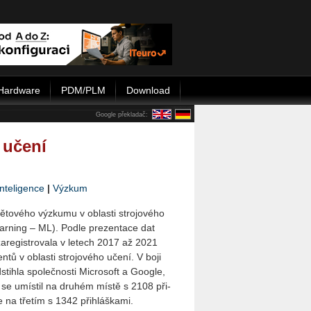
Hardware
PDM/PLM
Download
Google překladač:
 učení
nteligence
|
Výzkum
to­vé­ho vý­zku­mu v ob­las­ti stro­jo­vé­ho
ear­ning – ML). Podle pre­zen­ta­ce dat
a­re­gis­tro­va­la v le­tech 2017 až 2021
­tů v ob­las­ti stro­jo­vé­ho učení. V boji
tih­la spo­leč­nos­ti Micro­soft a Go­o­gle,
 se umís­til na dru­hém místě s 2108 při­
e na tře­tím s 1342 při­hláš­ka­mi.