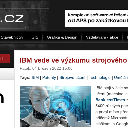
Stavebnictví
GIS
Grafika & Design
Vzdělávání - akce
IBM vede ve výzkumu strojového
Pátek, 04 Březen 2022 15:06
Tags:
IBM
|
Patenty
|
Strojové učení
|
Technologie
|
Umělá i
IBM stojí v čele svě­
uče­ní (ma­chi­ne l
Ban­k­less­Ti­mes
z
5400 růz­ných pa­ten
o první místo před­s
při­čemž Micro­soft
hláš­ka­mi a Go­o­gl