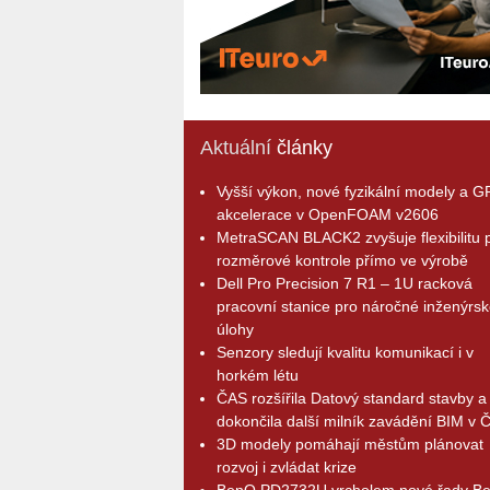
Aktuální
články
Vyšší výkon, nové fyzikální modely a 
akcelerace v OpenFOAM v2606
MetraSCAN BLACK2 zvyšuje flexibilitu p
rozměrové kontrole přímo ve výrobě
Dell Pro Precision 7 R1 – 1U racková
pracovní stanice pro náročné inženýrsk
úlohy
Senzory sledují kvalitu komunikací i v
horkém létu
ČAS rozšířila Datový standard stavby a
dokončila další milník zavádění BIM v 
3D modely pomáhají městům plánovat
rozvoj i zvládat krize
BenQ PD2732U vrcholem nové řady B