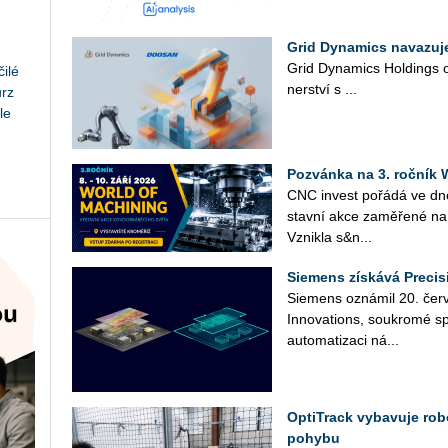
Grid Dynamics navazuj
Grid Dy­na­mics Hol­dings oz
ilé
ner­ství s ...
urz
le
Pozvánka na 3. roční
CNC in­vest po­řá­dá ve d
stav­ní akce za­mě­ře­né na 
Vznik­la s&n...
Siemens získává Precis
Sie­mens ozná­mil 20. čer­ve
In­no­vati­ons, sou­kro­mé sp
au­to­ma­ti­za­ci ná­...
OptiTrack vybavuje ro
pohybu