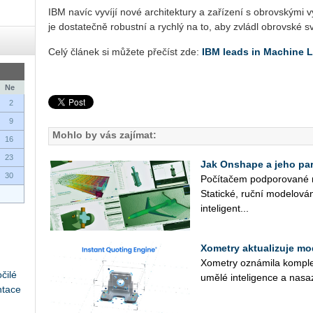
IBM navíc vy­ví­jí nové ar­chi­tek­tu­ry a za­ří­ze­ní s ob­rov­ský­m
je do­sta­teč­ně ro­bust­ní a rych­lý na to, aby zvlá­dl ob­rov­ské
Celý člá­nek si mů­že­te pře­číst zde:
IBM leads in Ma­chi­ne L
Ne
2
9
Mohlo by vás zajímat:
16
23
Jak Onshape a jeho part
30
Po­čí­ta­čem pod­po­ro­va­né 
Sta­tic­ké, ruční mo­de­lo­vá­
in­te­li­gent­...
Xometry aktualizuje mo
Xo­me­t­ry ozná­mi­la kom­plex
čilé
umělé in­te­li­gen­ce a na­sa
ntace