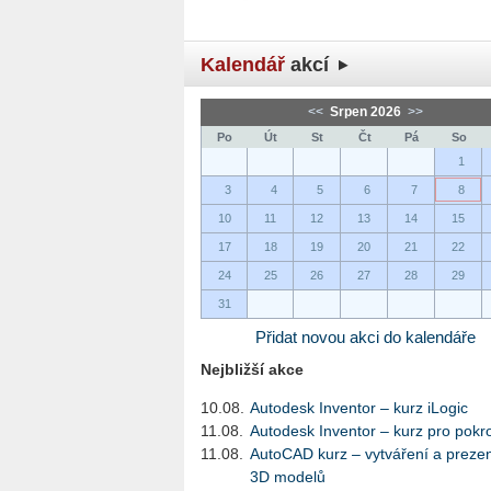
Kalendář
akcí
<<
Srpen 2026
>>
Po
Út
St
Čt
Pá
So
1
3
4
5
6
7
8
10
11
12
13
14
15
17
18
19
20
21
22
24
25
26
27
28
29
31
Přidat novou akci do kalendáře
Nejbližší akce
10.08.
Autodesk Inventor – kurz iLogic
11.08.
Autodesk Inventor – kurz pro pokro
11.08.
AutoCAD kurz – vytváření a preze
3D modelů