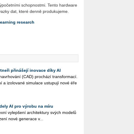
i vý­po­čet­ní­mi schop­nost­mi. Tento hard­ware
 svaz­ky dat, které denně pro­du­ku­je­me.
ear­ning re­search
neři přinášejí inovace díky AI
na­vr­ho­vá­ní (CAD) pro­chá­zí trans­for­ma­cí.
ní a izo­lo­va­né si­mu­la­ce ustu­pu­jí nové éře
dely AI pro výrobu na míru
­ní vy­lep­še­ní ar­chi­tek­tu­ry svých mo­de­lů
­ze­ní nové ge­ne­ra­ce v...