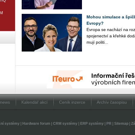
IM
Mohou simulace a špičk
Evropy?
Ev­ro­pa se na­chá­zí na roz­ce
spo­je­nec­tví a křeh­ké do­d
mu­jí po­li­ti­...
Dnews
Kalendář akcí
Ceník inzerce
Archív časopisu
ční systémy
|
Hardware forum
|
CRM systémy
|
ERP systémy
|
PR
|
Sitemap
|
Zá