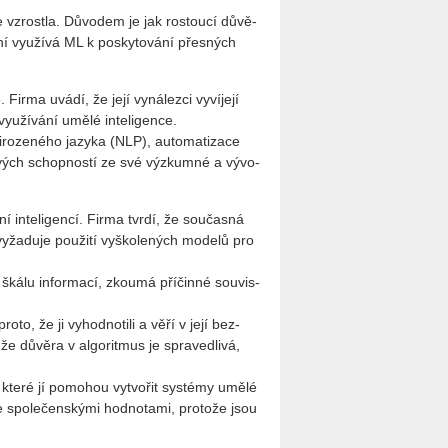
ce vzrost­la. Dů­vo­dem je jak ros­tou­cí dů­vě­
í vy­u­ží­vá ML k po­sky­to­vá­ní přes­ných
. Firma uvádí, že její vy­ná­lez­ci vy­ví­je­jí
y­u­ží­vá­ní umělé in­te­li­gen­ce.
­ro­ze­né­ho ja­zy­ka (NLP), au­to­ma­ti­za­ce
o­vých schop­nos­tí ze své vý­zkum­né a vý­vo­
ní in­te­li­gen­cí. Firma tvrdí, že sou­čas­ná
ža­du­je po­u­ži­tí vy­ško­le­ných mo­de­lů pro
u škálu in­for­ma­cí, zkou­má pří­čin­né sou­vis­
roto, že ji vy­hod­no­ti­li a věří v její bez­
e dů­vě­ra v al­go­rit­mus je spra­ved­li­vá,
y, které jí po­mo­hou vy­tvo­řit sys­témy umělé
e spo­le­čen­ský­mi hod­no­ta­mi, pro­to­že jsou