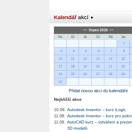
Kalendář
akcí
<<
Srpen 2026
>>
Po
Út
St
Čt
Pá
So
1
3
4
5
6
7
8
10
11
12
13
14
15
17
18
19
20
21
22
24
25
26
27
28
29
31
Přidat novou akci do kalendáře
Nejbližší akce
10.08.
Autodesk Inventor – kurz iLogic
11.08.
Autodesk Inventor – kurz pro pokro
11.08.
AutoCAD kurz – vytváření a preze
3D modelů