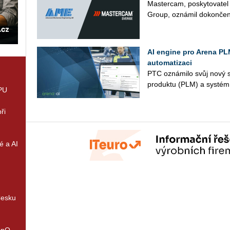
Mas­ter­cam, po­sky­to­va­t
Group, ozná­mil do­kon­če­ní 
AI engine pro Arena PLM
automatizaci
PTC ozná­mi­lo svůj nový sy
pro­duk­tu (PLM) a sys­tém ří
GPU
ři
é a AI
Česku
enQ