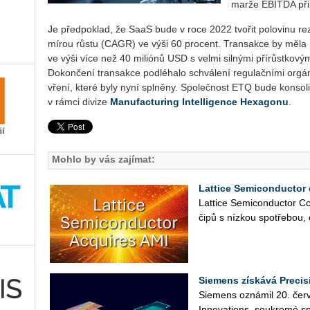
marže EBI­T­DA při­
Je před­po­klad, že SaaS bude v roce 2022 tvo­řit po­lo­vi­nu re­ze
mírou růstu (CAGR) ve výši 60 pro­cent. Trans­ak­ce by měla př
ve výši více než 40 miliónů USD s velmi sil­ný­mi pří­růst­ko­vý­
Do­kon­če­ní trans­ak­ce pod­lé­ha­lo schvá­le­ní re­gu­lač­ní­mi or
vře­ní, které byly nyní spl­ně­ny. Spo­leč­nost ETQ bude kon­so­
v rámci di­vi­ze
Ma­nu­factu­ring In­tel­li­gen­ce He­xa­go­nu
.
Mohlo by vás zajímat:
Lattice Semiconductor 
Lat­ti­ce Se­mi­con­duc­tor Co
čipů s níz­kou spo­tře­bou, 
Siemens získává Precis
Sie­mens ozná­mil 20. čer­ve
In­no­vati­ons, sou­kro­mé sp