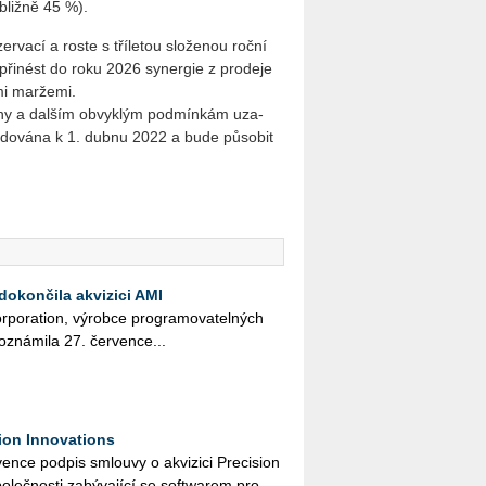
bliž­ně 45 %).
r­va­cí a roste s tří­le­tou slo­že­nou roční
i­nést do roku 2026 sy­ner­gie z pro­de­je
mi mar­že­mi.
­gá­ny a dal­ším ob­vyk­lým pod­mín­kám uza­
li­do­vá­na k 1. dubnu 2022 a bude pů­so­bit
dokončila akvizici AMI
r­po­rati­on, vý­rob­ce pro­gra­mo­va­tel­ných
ozná­mi­la 27. čer­ven­ce...
ion Innovations
n­ce pod­pis smlou­vy o akvi­zi­ci Pre­ci­si­on
o­leč­nos­ti za­bý­va­jí­cí se soft­warem pro