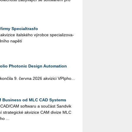
firmy Specialtrasfo
vi­zi­ce ital­ské­ho vý­rob­ce spe­ci­a­li­zo­va­
ní­ho na­pě­tí
tfolio Photonic Design Automation
kon­či­la 9. červ­na 2026 akvi­zi­ci VPI­pho...
M Business od MLC CAD Systems
el CAD/CAM soft­wa­ru a sou­část San­dvik
 stra­te­gic­ké akvi­zi­ce CAM di­vi­ze MLC
ho ...