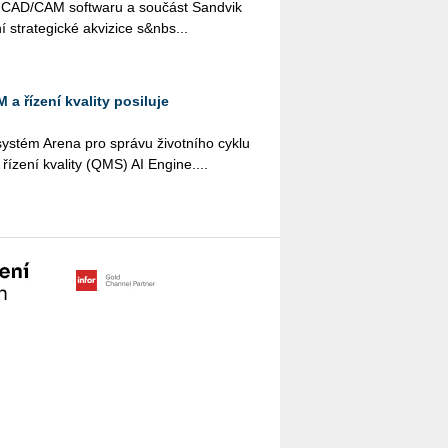
el CAD/CAM soft­wa­ru a sou­část San­dvik
stra­te­gic­ké akvi­zi­ce s&nbs...
 a řízení kvality posiluje
s­tém Arena pro sprá­vu ži­vot­ní­ho cyklu
­ze­ní kva­li­ty (QMS) AI En­gi­ne....