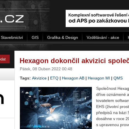
Stavebnictví
GIS
Grafika & Design
Vzdělávání - akce
Hexagon dokončil akvizici spole
Pátek, 08 Duben 2022 00:48
Tags:
Akvizice
|
ETQ
|
Hexagon AB
|
Hexagon MI
|
QMS
Spo­leč­nost He­xa­
dříve ozná­me­né ak
to­va­te­lem soft­wa­
EHS (ži­vot­ní pro­st
před­pi­sů na bázi
do­sáh­ne v roce 20
s upra­ve­nou pro­vo