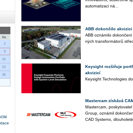
au­to­ma­ti­za­ci ná­...
ABB dokončilo akvizici 
ABB ozná­mi­lo do­kon­če­ní ak
Ne
ných trans­for­má­to­rů střed­
2
9
16
Keysight rozšiřuje por
23
akvizicí
30
Key­sight Tech­no­lo­gies do­
Mastercam získává CA
Mas­ter­cam, po­sky­to­va­t
Group, ozná­mil do­kon­če­ní
čilé
CAD Sys­tems, dlou­ho­le­té­
ntace