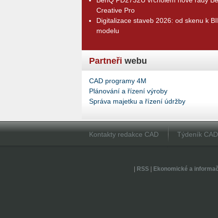
Creative Pro
Digitalizace staveb 2026: od skenu k B
modelu
Partneři
webu
CAD programy 4M
Plánování a řízení výroby
Správa majetku a řízení údržby
Kontakty redakce CAD
Týdeník CA
|
RSS
|
Ekonomické a informa