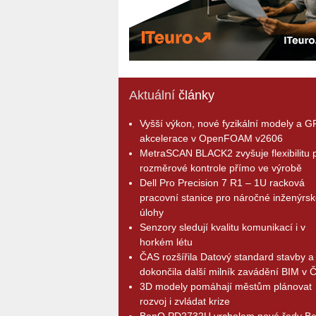
Aktuální
články
Vyšší výkon, nové fyzikální modely a 
akcelerace v OpenFOAM v2606
MetraSCAN BLACK2 zvyšuje flexibilitu p
rozměrové kontrole přímo ve výrobě
Dell Pro Precision 7 R1 – 1U racková
pracovní stanice pro náročné inženýrsk
úlohy
Senzory sledují kvalitu komunikací i v
horkém létu
ČAS rozšířila Datový standard stavby a
dokončila další milník zavádění BIM v 
3D modely pomáhají městům plánovat
rozvoj i zvládat krize
BenQ PD2732U vrcholem nové řady B