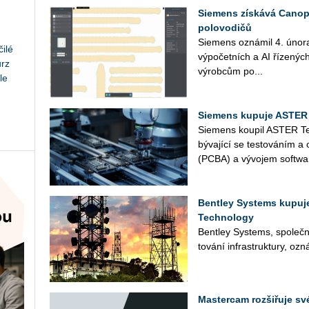
Siemens získává Canopu
polovodičů
Sie­mens ozná­mil 4. února ak
ilé
vý­po­čet­ních a AI ří­ze­nýc
urz
vý­rob­cům po...
le
Siemens kupuje ASTER
Sie­mens kou­pil ASTER Tec
bý­va­jí­cí se tes­to­vá­ním
(PCBA) a vý­vo­jem soft­wa­r
Bentley Systems kupuje
Technology
Bent­ley Sys­tems, spo­leč­n
to­vá­ní in­fra­stru­k­tu­ry, oz
Mastercam rozšiřuje s