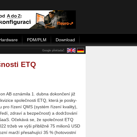
Hardware
PDM/PLM
Download
Google překladač:
čnosti ETQ
gon AB ozná­mi­la 1. dubna do­kon­če­ní již
vi­zi­ce spo­leč­nos­ti ETQ, která je po­sky­
ru pro ří­ze­ní QMS (sys­tém ří­ze­ní kva­li­ty),
ře­dí, zdra­ví a bez­peč­nost) a do­dr­žo­vá­ní
 SaaS. Oče­ká­vá se, že spo­leč­nost ETQ
22 tržeb ve výši při­bliž­ně 75 mi­li­o­nů USD
z­ní marží pře­sa­hu­jí­cí 35 % (ho­to­vost­ní