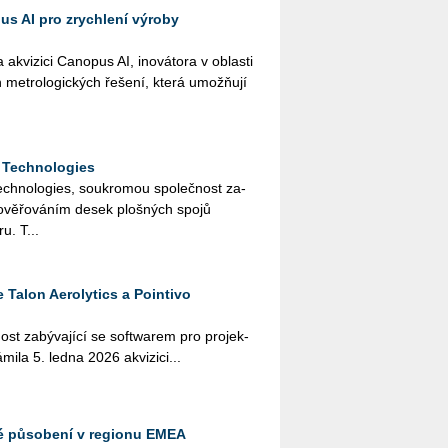
s AI pro zrychlení výroby
vi­zi­ci Ca­no­pus AI, ino­vá­to­ra v ob­las­ti
h me­t­ro­lo­gic­kých ře­še­ní, která umož­ňují
 Technologies
h­no­lo­gies, sou­kro­mou spo­leč­nost za­
 a ově­řo­vá­ním desek ploš­ných spojů
u. T...
 Talon Aerolytics a Pointivo
ost za­bý­va­jí­cí se soft­warem pro pro­jek­
ná­mi­la 5. ledna 2026 akvi­zi­ci...
vé působení v regionu EMEA