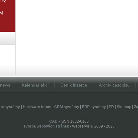
IM
Dnews
Kalendář akcí
Ceník inzerce
Archív časopisu
ční systémy
|
Hardware forum
|
CRM systémy
|
ERP systémy
|
PR
|
Sitemap
|
Zá
CAD
- ISSN 1802-6168
Tvorba webových stránek
- Webservis © 2009 - 2025