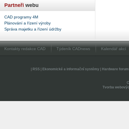
Partneři
webu
CAD programy 4M
Plánování a řízení výroby
Správa majetku a řízení údržby
Kontakty redakce CAD
Týdeník CADnews
Kalendář akcí
|
RSS
|
Ekonomické a informační systémy
|
Hardware forum
Tvorba webovýc