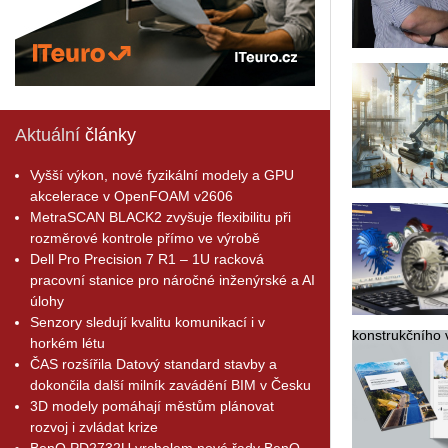
Aktuální
články
Vyšší výkon, nové fyzikální modely a GPU
akcelerace v OpenFOAM v2606
MetraSCAN BLACK2 zvyšuje flexibilitu při
rozměrové kontrole přímo ve výrobě
Dell Pro Precision 7 R1 – 1U racková
pracovní stanice pro náročné inženýrské a AI
úlohy
Senzory sledují kvalitu komunikací i v
kon­strukč­ní­ho v
horkém létu
ČAS rozšířila Datový standard stavby a
dokončila další milník zavádění BIM v Česku
3D modely pomáhají městům plánovat
rozvoj i zvládat krize
BenQ PD2732U vrcholem nové řady BenQ