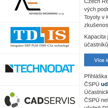
Czech Re­pu
vých pod­n
Toy­o­ty v
zku­še­nos­
Ka­pa­ci­t
účast­ní­ků
Při­hláš­ka
ČSPÚ
ud
Účast­nic­
ČSPÚ nebo