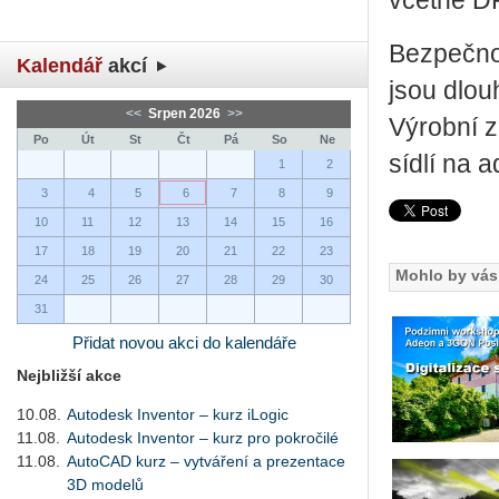
včet­ně D
Bez­peč­no
Kalendář
akcí
jsou dlou­
<<
Srpen 2026
>>
Vý­rob­ní 
Po
Út
St
Čt
Pá
So
Ne
sídlí na a
1
2
3
4
5
6
7
8
9
10
11
12
13
14
15
16
17
18
19
20
21
22
23
Mohlo by vás 
24
25
26
27
28
29
30
31
Přidat novou akci do kalendáře
Nejbližší akce
10.08.
Autodesk Inventor – kurz iLogic
11.08.
Autodesk Inventor – kurz pro pokročilé
11.08.
AutoCAD kurz – vytváření a prezentace
3D modelů