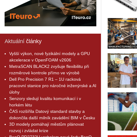
Aktuální
články
Vyšší výkon, nové fyzikální modely a GPU
akcelerace v OpenFOAM v2606
MetraSCAN BLACK2 zvyšuje flexibilitu při
rozměrové kontrole přímo ve výrobě
Dell Pro Precision 7 R1 – 1U racková
pracovní stanice pro náročné inženýrské a AI
úlohy
Senzory sledují kvalitu komunikací i v
horkém létu
ČAS rozšířila Datový standard stavby a
dokončila další milník zavádění BIM v Česku
3D modely pomáhají městům plánovat
rozvoj i zvládat krize
BenQ PD2732U vrcholem nové řady BenQ