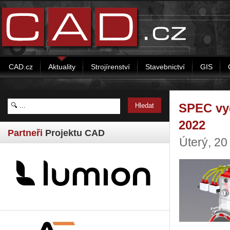
CAD.cz
Aktuality
Strojírenství
Stavebnictví
GIS
SPEC vy
2022
Partneři
Projektu CAD
Úterý, 20