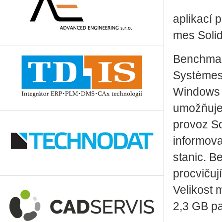
apli­ka­cí
mes So­lid
Bench­mark
Sys­tèmes 
Win­dows 
umo­ž­ňu­j
pro­voz So
in­for­mo­v
sta­nic. B
pro­cvi­ču­
Ve­li­kost
2,3 GB pa­