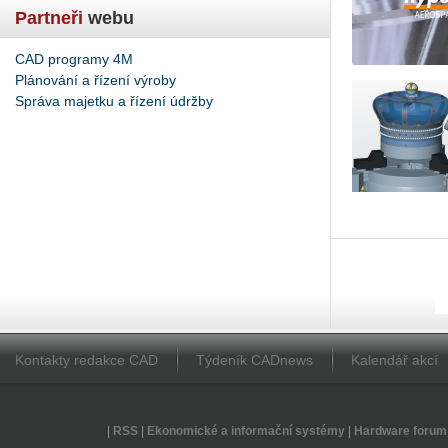
Partneři
webu
CAD programy 4M
Plánování a řízení výroby
Správa majetku a řízení údržby
Kontakty redakce CAD
Týdeník CADnews
Kalendář akcí
|
RSS
|
Ekonomické a informační systémy
|
Hardware forum