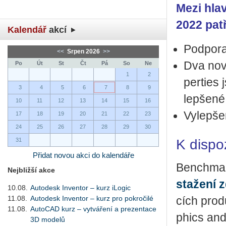
Mezi hlav
2022 patř
Kalendář
akcí
Pod­po­r
<<
Srpen 2026
>>
Dva nové
Po
Út
St
Čt
Pá
So
Ne
1
2
per­ties 
3
4
5
6
7
8
9
lep­še­n
10
11
12
13
14
15
16
Vy­lep­še­n
17
18
19
20
21
22
23
24
25
26
27
28
29
30
K dis­po­
31
Přidat novou akci do kalendáře
Ben­chmark
Nejbližší akce
sta­že­ní 
10.08.
Autodesk Inventor – kurz iLogic
11.08.
Autodesk Inventor – kurz pro pokročilé
cích pro­d
11.08.
AutoCAD kurz – vytváření a prezentace
phics and
3D modelů