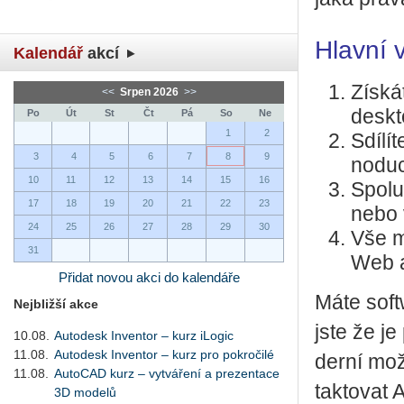
Hlavní 
Kalendář
akcí
Zís­ká
<<
Srpen 2026
>>
deskt
Po
Út
St
Čt
Pá
So
Ne
1
2
Sdí­lí
3
4
5
6
7
8
9
no­du
10
11
12
13
14
15
16
Spo­lu
17
18
19
20
21
22
23
nebo vy
24
25
26
27
28
29
30
Vše má
31
Web ap
Přidat novou akci do kalendáře
Máte soft­
Nejbližší akce
jste že je 
10.08.
Autodesk Inventor – kurz iLogic
11.08.
Autodesk Inventor – kurz pro pokročilé
der­ní mož
11.08.
AutoCAD kurz – vytváření a prezentace
tak­to­vat
3D modelů