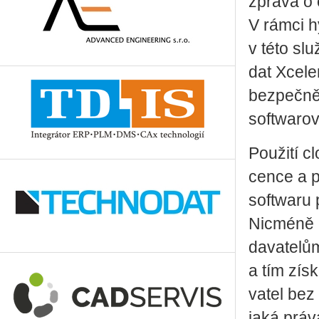
zprá­va o 
V rámci hy
v této služ
dat Xce­le
bez­peč­ně 
soft­wa­ro­
Po­u­ži­tí c
cen­ce a p
soft­wa­ru
Nicmé­ně p
da­va­te­l
a tím zís­k
va­tel bez
jaká práva