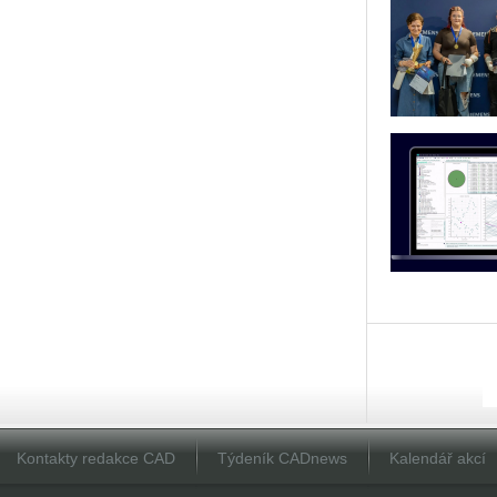
Kontakty redakce CAD
Týdeník CADnews
Kalendář akcí