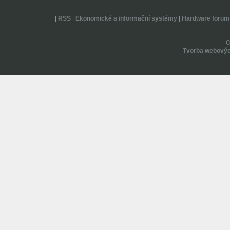
|
RSS
|
Ekonomické a informační systémy
|
Hardware forum
Tvorba webovýc