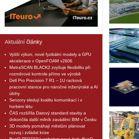
Aktuální
články
Vyšší výkon, nové fyzikální modely a GPU
akcelerace v OpenFOAM v2606
MetraSCAN BLACK2 zvyšuje flexibilitu při
rozměrové kontrole přímo ve výrobě
Dell Pro Precision 7 R1 – 1U racková
pracovní stanice pro náročné inženýrské a AI
úlohy
Senzory sledují kvalitu komunikací i v
horkém létu
ČAS rozšířila Datový standard stavby a
dokončila další milník zavádění BIM v Česku
3D modely pomáhají městům plánovat
rozvoj i zvládat krize
BenQ PD2732U vrcholem nové řady BenQ