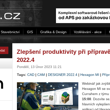
Stavebnictví
GIS
Grafika & Design
Vzdělávání - akce
Zlepšení produktivity při přípra
2022.4
Pondělí, 13 Únor 2023 11:21
Tags:
CAD
|
CAM
|
DESIGNER 2022.4
|
Hexagon MI
|
Příp
Webi­nář jak zvý­šit p
He­xa­gon MI se svý
Curra­hem z týmu v
15:00
. Do­zví­te s
hlav­ních vy­lep­še
apli­ka­ci od He­xa­g