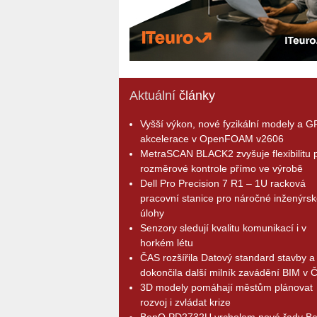
Aktuální
články
Vyšší výkon, nové fyzikální modely a 
akcelerace v OpenFOAM v2606
MetraSCAN BLACK2 zvyšuje flexibilitu p
rozměrové kontrole přímo ve výrobě
Dell Pro Precision 7 R1 – 1U racková
pracovní stanice pro náročné inženýrsk
úlohy
Senzory sledují kvalitu komunikací i v
horkém létu
ČAS rozšířila Datový standard stavby a
dokončila další milník zavádění BIM v 
3D modely pomáhají městům plánovat
rozvoj i zvládat krize
BenQ PD2732U vrcholem nové řady B