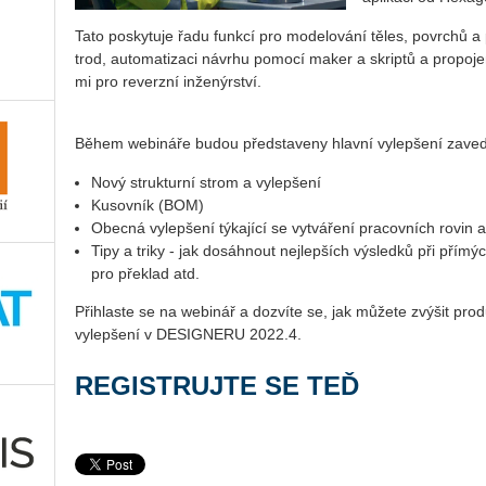
Tato po­sky­tu­je řadu funk­cí pro mo­de­lo­vá­ní těles, po­vrchů 
trod, au­to­ma­ti­za­ci ná­vr­hu po­mo­cí maker a skrip­tů a pro­p
mi pro re­verz­ní in­že­nýr­ství.
Během webi­ná­ře budou před­sta­ve­ny hlav­ní vy­lep­še­ní za­v
Nový struk­tur­ní strom a vy­lep­še­ní
Ku­sov­ník (BOM)
Obec­ná vy­lep­še­ní tý­ka­jí­cí se vy­tvá­ře­ní pra­cov­ních rovin a
Tipy a triky - jak do­sáh­nout nej­lep­ších vý­sled­ků při přímých
pro pře­klad atd.
Při­hlas­te se na webi­nář a do­zví­te se, jak mů­že­te zvý­šit pro­duk
vy­lep­še­ní v DE­SIGNE­RU 2022.4.
RE­GIS­TRUJ­TE SE TEĎ