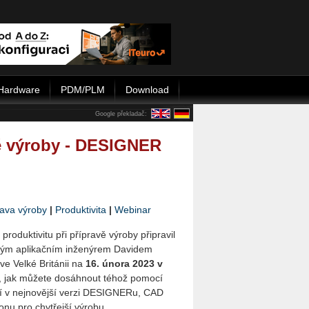
Hardware
PDM/PLM
Download
Google překladač:
vě výroby - DESIGNER
rava výroby
|
Produktivita
|
Webinar
ro­duk­ti­vi­tu při pří­pra­vě vý­ro­by při­pra­vil
m apli­kač­ním in­že­ný­rem Da­vi­dem
e Velké Bri­tá­nii na
16. února 2023 v
e, jak mů­že­te do­sáh­nout téhož po­mo­cí
­ní v nej­no­věj­ší verzi DE­SIGNE­Ru, CAD
o­nu pro chytřej­ší vý­ro­bu.