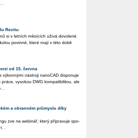
...
lu Revitu
­nů si v let­ních mě­sí­cích užívá do­vo­le­né.
ško­lou po­vin­né, které mají v této době
rzi od 15. června
vý­kon­ný­mi ná­stro­ji na­no­CAD dis­po­nu­je
ráce, vy­so­kou DWG kom­pa­ti­bi­li­tou, ale
...
eckém a obranném průmyslu díky
­gu zve na webi­nář, který při­pra­vu­je spo­
i...