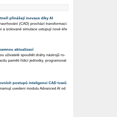
neři přinášejí inovace díky AI
na­vr­ho­vá­ní (CAD) pro­chá­zí trans­for­ma­cí.
ní a izo­lo­va­né si­mu­la­ce ustu­pu­jí nové éře
namnou aktualizací
ži­va­te­lé spouš­tět dráhy ná­stro­jů ro­
­ci­tu pa­mě­ti ří­di­cí jed­not­ky, pro­gra­mo­vat
ovních postupů inteligenci CAD tvarů
na­mu­jí uve­de­ní mo­du­lu Advan­ced AI od