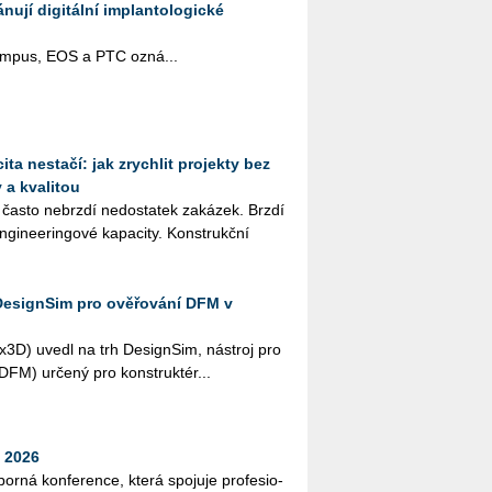
ují digitální implantologické
pus, EOS a PTC ozná­...
ta nestačí: jak zrychlit projekty bez
 a kvalitou
 často ne­brz­dí ne­do­sta­tek za­ká­zek. Brzdí
­gi­nee­rin­go­vé ka­pa­ci­ty. Kon­strukč­ní
DesignSim pro ověřování DFM v
­3D) uvedl na trh De­sign­Sim, ná­stroj pro
i (DFM) ur­če­ný pro kon­struk­té­r...
 2026
bor­ná kon­fe­ren­ce, která spo­ju­je pro­fe­si­o­