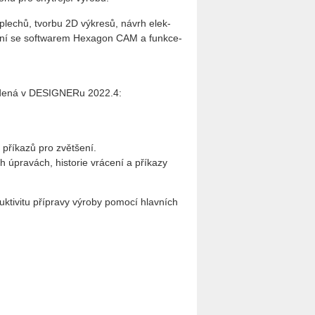
a plechů, tvor­bu 2D vý­kre­sů, návrh elek­
o­je­ní se soft­warem He­xa­gon CAM a funk­ce­
e­de­ná v DE­SIGNE­Ru 2022.4:
 pří­ka­zů pro zvět­še­ní.
 úpra­vách, his­to­rie vrá­ce­ní a pří­ka­zy
­ti­vi­tu pří­pra­vy vý­ro­by po­mo­cí hlav­ních