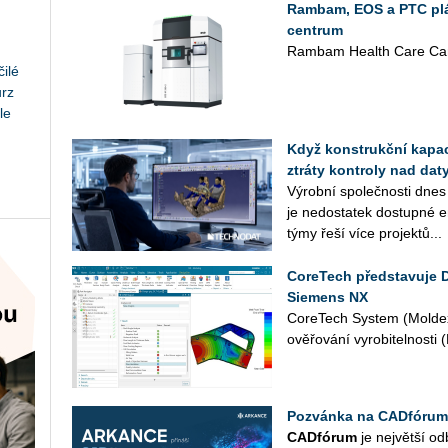
Rambam, EOS a PTC plán
centrum
Rambam Health Care Cam
ilé
urz
le
Když konstrukční kapaci
ztráty kontroly nad daty
Vý­rob­ní spo­leč­nos­ti dnes
je ne­do­sta­tek do­stup­né en
týmy řeší více pro­jek­tů...
CoreTech představuje 
Siemens NX
Co­re­Tech Sys­tem (Mol­dex
ově­řo­vá­ní vy­ro­bi­tel­nos­t
Pozvánka na CADfórum
CAD­fó­rum
je nej­vět­ší od­