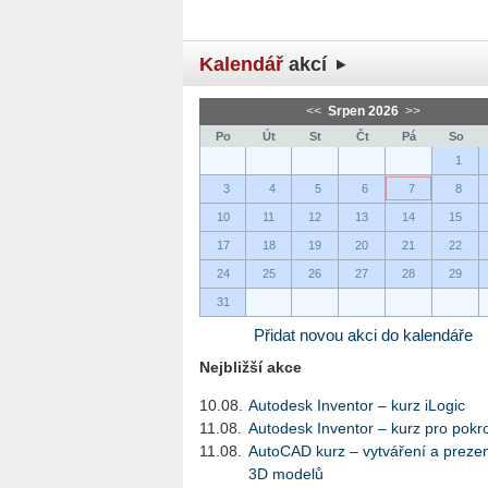
Kalendář
akcí
<<
Srpen 2026
>>
Po
Út
St
Čt
Pá
So
1
3
4
5
6
7
8
10
11
12
13
14
15
17
18
19
20
21
22
24
25
26
27
28
29
31
Přidat novou akci do kalendáře
Nejbližší akce
10.08.
Autodesk Inventor – kurz iLogic
11.08.
Autodesk Inventor – kurz pro pokro
11.08.
AutoCAD kurz – vytváření a preze
3D modelů