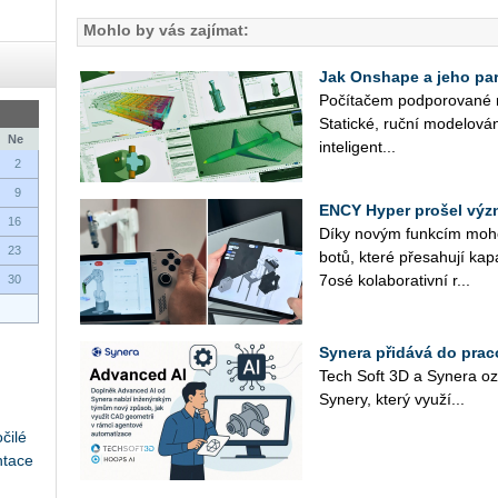
Mohlo by vás zajímat:
Jak Onshape a jeho part
Po­čí­ta­čem pod­po­ro­va­né 
Sta­tic­ké, ruční mo­de­lo­vá­
Ne
in­te­li­gent­...
2
9
ENCY Hyper prošel výz
16
Díky novým funk­cím mohou u
23
bo­tů, které pře­sa­hu­jí ka­pa
7osé ko­la­bo­ra­tiv­ní r...
30
Synera přidává do prac
Tech Soft 3D a Sy­ne­ra oz
Sy­ne­ry, který vy­u­ží...
čilé
ntace