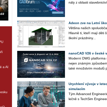
ná­ly z ob­las­ti sta­veb­nic­tví
Adeon zve na Letní ško
Vět­ši­na na­šich spo­lu­ob­ča
Hlav­ně ti, kteří mají děti 
škol­ní prázd­ni­ny...
GPU
ři
nanoCAD V26 v české ve
Mo­der­ní DWG plat­for­ma s 
nejen zná­mým způ­so­bem p
é a AI
také množ­stvím mo­du­lů p
Urychlení vývoje v let
simulacím
Česku
Tým Advan­ced En­gi­nee­rin
leč­ně s Tech­Si­m Engineer
enQ