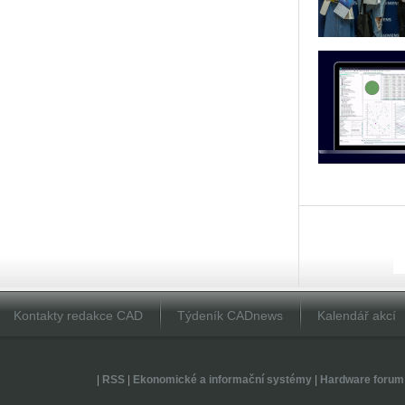
Kontakty redakce CAD
Týdeník CADnews
Kalendář akcí
|
RSS
|
Ekonomické a informační systémy
|
Hardware forum