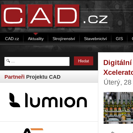
CAD.cz
Aktuality
Strojírenství
Stavebnictví
GIS
Digitáln
Xcelerat
Partneři
Projektu CAD
Úterý, 28