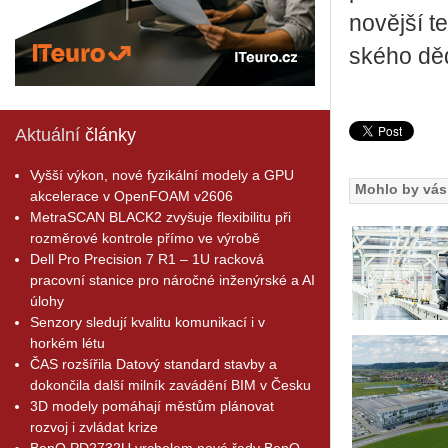
no­věj­ší 
ské­ho dě­d
Aktuální
články
Vyšší výkon, nové fyzikální modely a GPU
Mohlo by vás 
akcelerace v OpenFOAM v2606
MetraSCAN BLACK2 zvyšuje flexibilitu při
rozměrové kontrole přímo ve výrobě
Dell Pro Precision 7 R1 – 1U racková
pracovní stanice pro náročné inženýrské a AI
úlohy
Senzory sledují kvalitu komunikací i v
horkém létu
ČAS rozšířila Datový standard stavby a
dokončila další milník zavádění BIM v Česku
3D modely pomáhají městům plánovat
rozvoj i zvládat krize
BenQ PD2732U vrcholem nové řady BenQ