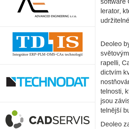
soft­ware 
le­ra­tor, 
udr­ži­tel­n
Deo­leo by
svě­to­vým
ra­pel­li, 
dic­tvím kv
nostňování 
tel­nos­ti,
jsou zá­vis
tel­něj­ší b
Deo­leo za­