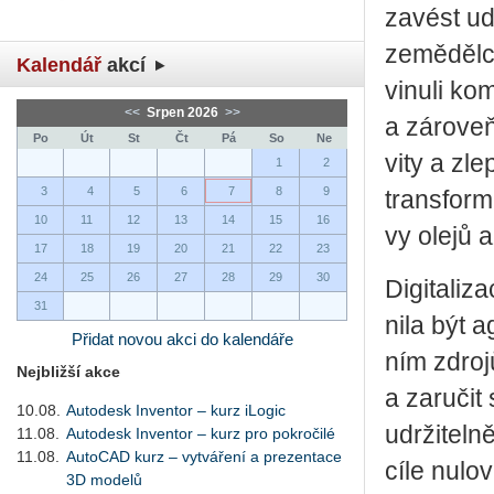
za­vést udr
ze­mě­děl­c
Kalendář
akcí
vi­nu­li ko
<<
Srpen 2026
>>
a zá­ro­veň
Po
Út
St
Čt
Pá
So
Ne
vi­ty a zle
1
2
3
4
5
6
7
8
9
trans­for­m
10
11
12
13
14
15
16
vy olejů až
17
18
19
20
21
22
23
24
25
26
27
28
29
30
Di­gi­ta­li
31
ni­la být ag
Přidat novou akci do kalendáře
ním zdro­jů
Nejbližší akce
a za­ru­čit 
10.08.
Autodesk Inventor – kurz iLogic
udr­ži­tel­
11.08.
Autodesk Inventor – kurz pro pokročilé
11.08.
AutoCAD kurz – vytváření a prezentace
cíle nu­lo­
3D modelů