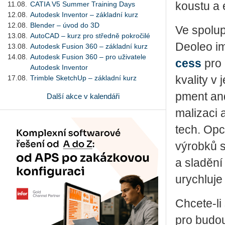
11.08.
CATIA V5 Summer Training Days
kous­tu a 
12.08.
Autodesk Inventor – základní kurz
12.08.
Blender – úvod do 3D
Ve spo­lu­p
13.08.
AutoCAD – kurz pro středně pokročilé
Deo­leo im
13.08.
Autodesk Fusion 360 – základní kurz
14.08.
Autodesk Fusion 360 – pro uživatele
cess
pro d
Autodesk Inventor
17.08.
Trimble SketchUp – základní kurz
kva­li­ty v 
p­ment and 
Další akce v kalendáři
ma­li­za­ci
tech. Op­c
vý­rob­ků s 
a sla­dě­ní
urych­lu­j
Chce­te-li
pro bu­douc