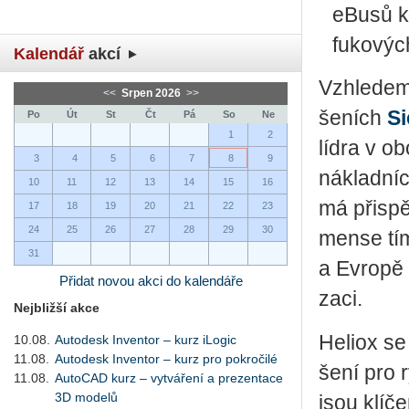
eBusů k 
fu­ko­vý
Kalendář
akcí
Vzhle­dem 
<<
Srpen 2026
>>
še­ních
S
Po
Út
St
Čt
Pá
So
Ne
1
2
lídra v obo
3
4
5
6
7
8
9
ná­klad­ní
10
11
12
13
14
15
16
má při­spět
17
18
19
20
21
22
23
24
25
26
27
28
29
30
men­se tím
31
a Ev­ro­pě 
Přidat novou akci do kalendáře
za­ci.
Nejbližší akce
He­li­ox se
10.08.
Autodesk Inventor – kurz iLogic
11.08.
Autodesk Inventor – kurz pro pokročilé
še­ní pro 
11.08.
AutoCAD kurz – vytváření a prezentace
3D modelů
jsou klí­č