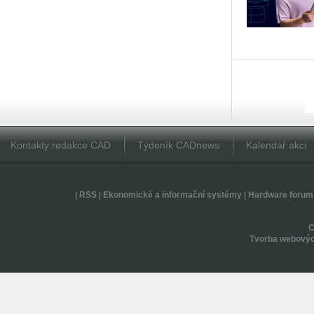
Kontakty redakce CAD
Týdeník CADnews
Kalendář akcí
|
RSS
|
Ekonomické a informační systémy
|
Hardware forum
Tvorba webovýc