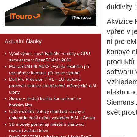
duk­ti­vi­t
Akvi­zi­ce
vpřed v jeh
ní pro eMo­
Aktuální
články
ko­no­vé el
Vyšší výkon, nové fyzikální modely a GPU
akcelerace v OpenFOAM v2606
pro­duk­tů 
MetraSCAN BLACK2 zvyšuje flexibilitu při
soft­wa­ru 
rozměrové kontrole přímo ve výrobě
Dell Pro Precision 7 R1 – 1U racková
Vzhle­dem k
pracovní stanice pro náročné inženýrské a AI
elek­tro­mo
úlohy
Senzory sledují kvalitu komunikací i v
Sie­mens z
horkém létu
svět pro­st
ČAS rozšířila Datový standard stavby a
dokončila další milník zavádění BIM v Česku
3D modely pomáhají městům plánovat
rozvoj i zvládat krize
BenQ PD2732U vrcholem nové řady BenQ