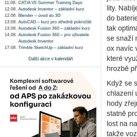
11.08.
CATIA V5 Summer Training Days
li­ty. Na­b
12.08.
Autodesk Inventor – základní kurz
12.08.
Blender – úvod do 3D
do ba­te­ri
13.08.
AutoCAD – kurz pro středně pokročilé
tak op­ti­m
13.08.
Autodesk Fusion 360 – základní kurz
14.08.
Autodesk Fusion 360 – pro uživatele
se snaží ma
Autodesk Inventor
ox navíc vy
17.08.
Trimble SketchUp – základní kurz
které vy­u­
Další akce v kalendáři
hroz­bě pře
Když se spo
chla­ze­ní 
ho­dy zřej
stat­ně pro
lost na na­b
takže vo­z