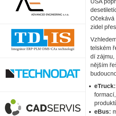
USA po­pr­v
de­se­ti­le
Oče­ká­vá 
zi­del pře­
Vzhle­dem k
tel­ském ř
dí zájmu, s
něj­ším ře
bu­douc­nos
eTruck:
for­ma­cí,
pro­duk­t
eBus:
mě