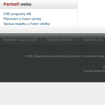
Partneři
webu
CAD programy 4M
Plánování a řízení výroby
Správa majetku a řízení údržby
Kontakty redakce CAD
Týdeník CADnews
Kalendář akcí
|
RSS
|
Ekonomické a informační systémy
|
Hardware forum
Tvorba webovýc