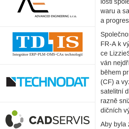
los­ti spo­
wa­ru a sa­t
a pro­gre­s
Spo­leč­nos
FR­‑A k vý
ce Liz­zie­
ván nejdří­
během pro­
(CF) a vy­z
sa­te­lit­ní
raz­ně sni­
dič­ních v
Aby byla za