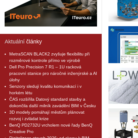
Aktuální
články
MetraSCAN BLACK2 zvyšuje flexibilitu při
rozměrové kontrole přímo ve výrobě
Dell Pro Precision 7 R1 – 1U racková
pracovní stanice pro náročné inženýrské a AI
úlohy
Senzory sledují kvalitu komunikací i v
horkém létu
ČAS rozšířila Datový standard stavby a
dokončila další milník zavádění BIM v Česku
3D modely pomáhají městům plánovat
rozvoj i zvládat krize
BenQ PD2732U vrcholem nové řady BenQ
Creative Pro
Digitalizace staveb 2026: od skenu k BIM