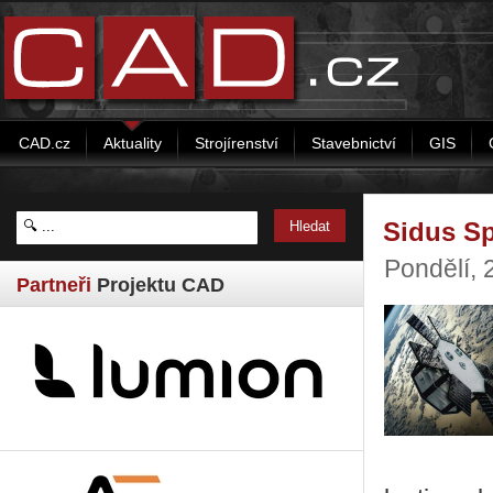
CAD.cz
Aktuality
Strojírenství
Stavebnictví
GIS
Sidus Sp
Pondělí,
Partneři
Projektu CAD