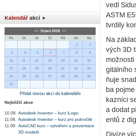
ve­dl Sidu
ASTM E595.
Kalendář
akcí
tvr­di­ly k
<<
Srpen 2026
>>
Na zá­kla­
Po
Út
St
Čt
Pá
So
Ne
1
2
vých 3D ti
3
4
5
6
7
8
9
mož­nos­ti 
10
11
12
13
14
15
16
gi­tál­ní­h
17
18
19
20
21
22
23
24
25
26
27
28
29
30
ňuje snad­
31
ba pojme j
Přidat novou akci do kalendáře
kaz­ní­ci 
Nejbližší akce
a dodat př
10.08.
Autodesk Inventor – kurz iLogic
en­tů z di
11.08.
Autodesk Inventor – kurz pro pokročilé
11.08.
AutoCAD kurz – vytváření a prezentace
3D modelů
Di­vi­ze ví