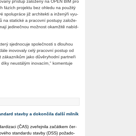
­to­va­ný pří­stup za­lo­že­ný na OPEN BIM pro
 fá­zích pro­jek­tu bez ohle­du na po­u­ži­tý
o­lu­prá­ce již ar­chi­tek­ti a in­že­ný­ři vy­u­
 na sta­tic­ké a pra­cov­ní po­stu­py za­lo­že­
 je­di­neč­nou mož­nost oka­mži­tě na­bíd­
ý sjed­no­cu­je spo­leč­nos­ti s dlou­hou
a dále ino­vo­va­ly celý pra­cov­ní po­stup od
zá­kaz­ní­kům jako dů­vě­ry­hod­ní part­ne­ři
­ty díky ne­u­stá­lým ino­va­cím,“ ko­men­tu­je
andard stavby a dokončila další milník
r­di­za­ci (ČAS) zve­řej­ni­la za­čát­kem čer­
­to­vé­ho stan­dar­du stav­by (DSS) po­ža­do­