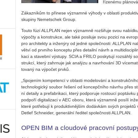
ří­ze­né­mu plá­no­vá­
Zá­kaz­ní­kům to při­ne­se vý­znam­né vý­ho­dy v ob­las­ti pro­duk­ti­v
sku­pi­ny Ne­met­s­chek Group.
Touto fúzí ALL­PLAN nejen vý­znam­ně roz­ši­řu­je svou na­bíd­ku ře­š
vý­po­čty a kon­struk­ce, ale také po­si­lu­je svou po­zi­ci na ev­rop
pro ar­chi­tek­ty a in­že­ný­ry od jedné spo­leč­nos­ti: ALL­PLAN n
vět­ví od prv­ní­ho kon­cep­tu přes de­tail­ní návrh a mul­ti­dis­ci­pli
ka­ci a sta­veb­ní vý­stu­py. SCIA a FRILO po­sky­tu­jí roz­sáh­lý so
struk­cí, který za­hr­nu­je jak ana­lý­zu a na­vr­ho­vá­ní 3D ví­ce­ma­te
to­va­ný na vý­po­čet prvků.
„Spo­je­ním kom­pe­ten­cí v ob­las­ti mo­de­lo­vá­ní a kon­strukč­ní­ho
tech­no­lo­gic­ký sou­bor ře­še­ní od kon­cepč­ní­ho ná­vr­hu přes 
ní de­tai­ly a pre­fab­ri­ka­ci, který pod­po­ru­je ros­tou­cí po­ptáv­
pod­po­ří di­gi­ta­li­za­ci v AEC oboru, která vý­znam­ně po­sí­lí in­ž
které po­tře­bu­jí k pro­duk­tiv­něj­ším do­dáv­kám svých pro­jek­tů ve
Det­lef Schne­i­der, ge­ne­rál­ní ře­di­tel spo­leč­nos­ti ALL­PLAN.
OPEN BIM a clou­do­vé pra­cov­ní po­stu­p