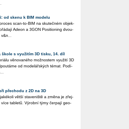
.
26: od skenu k BIM modelu
ý pro­ces scan-to-BIM na sku­teč­ném ob­jek­
řá­da­jí Adeon a 3GON Po­si­ti­o­ning dvou­
 v&n...
škole s využitím 3D tisku, 14. díl
i­á­lu vě­no­va­né­ho mož­nos­tem vy­u­ži­tí 3D
­pou­tá­me od mo­de­lář­ských témat. Po­dí­
...
při přechodu z 2D na 3D
­ké­ko­li větší sta­ve­niš­tě a změna je zřej­
více table­tů. Vý­rob­ní týmy čer­pa­jí ge­o­