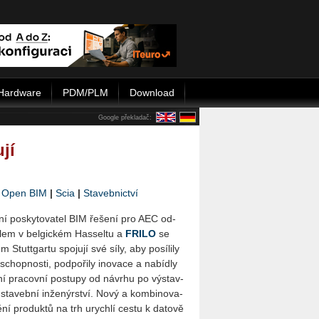
Hardware
PDM/PLM
Download
Google překladač:
jí
|
Open BIM
|
Scia
|
Stavebnictví
l­ní po­sky­to­va­tel BIM ře­še­ní pro AEC od­
lem v bel­gic­kém Has­sel­tu a
FRILO
se
Stutt­gar­tu spo­ju­jí své síly, aby po­sí­li­ly
schop­nos­ti, pod­po­ři­ly ino­va­ce a na­bíd­ly
í pra­cov­ní po­stu­py od ná­vr­hu po vý­stav­
ta­veb­ní in­že­nýr­ství. Nový a kom­bi­no­va­
­ní pro­duk­tů na trh urych­lí cestu k da­to­vě