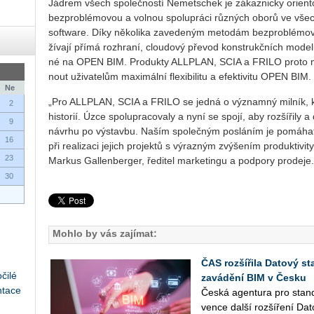
Já­drem všech spo­leč­nos­tí Ne­met­s­chek je zá­kaz­nic­ky ori­en
bez­pro­blé­mo­vou a vol­nou spo­lu­prá­ci růz­ných oborů ve všech
soft­ware. Díky ně­ko­li­ka za­ve­de­ným me­to­dám bez­pro­blé­mo­vé sp
ží­va­jí přímá roz­hra­ní, clou­do­vý pře­vod kon­strukč­ních mo­de­lů
né na OPEN BIM. Pro­duk­ty ALL­PLAN, SCIA a FRILO proto mají
nout uži­va­te­lům ma­xi­mál­ní fle­xi­bi­li­tu a efek­ti­vi­tu OPEN BIM.
Ne
„Pro ALL­PLAN, SCIA a FRILO se jedná o vý­znam­ný mil­ník, kter
2
his­to­rií. Úzce spo­lu­pra­co­va­ly a nyní se spojí, aby roz­ší­ři­ly 
9
ná­vr­hu po vý­stav­bu. Naším spo­leč­ným po­slá­ním je po­má­hat 
16
při re­a­li­za­ci je­jich pro­jek­tů s vý­raz­ným zvý­še­ním pro­duk­ti­vi
23
Mar­kus Gal­len­ber­ger, ře­di­tel mar­ke­tingu a pod­po­ry pro­de­je.
30
Mohlo by vás zajímat:
ČAS rozšířila Datový st
čilé
zavádění BIM v Česku
ntace
Česká agen­tu­ra pro stan­da
ven­ce další roz­ší­ře­ní Da