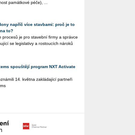
­nost pa­mát­ko­vé péče), ...
ony napříč více stavbami: proč je to
 na to?
ích pro­ce­sů je pro sta­veb­ní firmy a správ­ce
jící se le­gisla­ti­vy a ros­tou­cích ná­ro­ků
tems spouštějí program NXT Activate
­mi­li 14. květ­na za­klá­da­jí­cí part­ne­ři
ems