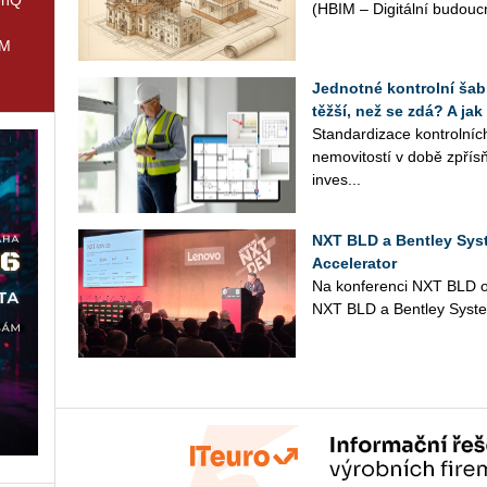
(HBIM – Di­gi­tál­ní bu­douc
IM
Jednotné kontrolní šabl
těžší, než se zdá? A jak
Stan­dar­di­za­ce kon­t­rol­n
ne­mo­vi­tos­tí v době zpřísňu
in­ves­...
NXT BLD a Bentley Sys
Accelerator
Na kon­fe­ren­ci NXT BLD ozná
NXT BLD a Bent­ley Sys­t