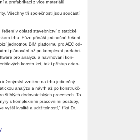
ní a pre­fab­ri­ka­ci z více ma­te­ri­á­lů.
i­ty. Všech­ny tři spo­leč­nos­ti jsou sou­čás­tí
e­ní v ob­las­ti sta­veb­nic­tví o sta­tic­ké
­ském trhu. Fúze při­ná­ší je­di­neč­né ře­še­ní
a­bí­zí jed­not­nou BIM plat­for­mu pro AEC od­
­nár­ní plá­no­vá­ní až po kom­plex­ní pre­fab­ri­
ft­ware pro ana­lý­zu a na­vr­ho­vá­ní kon­
­ri­á­lo­vých kon­struk­cí, tak i pří­stup ori­en­
 in­že­nýr­ství vznik­ne na trhu je­di­neč­ný
sta­tic­kou ana­lý­zu a návrh až po kon­strukč­
ku po štíh­lých do­da­va­tel­ských pro­ce­sech. To
e­ný­ry s kom­plex­ní­mi pra­cov­ní­mi po­stu­py,
 vyšší kva­li­tě a udr­ži­tel­nos­tí,“ říká Dr.
y