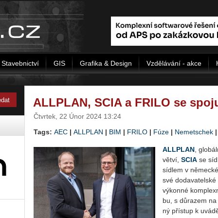
Stavebnictví
GIS
Grafika & Design
Vzdělávání - akce
ALL­PLAN, SCIA a FRILO se spo­ju­
Čtvrtek, 22 Únor 2024 13:24
Tags:
AEC
|
ALL­PLAN
|
BIM
|
FRILO
|
Fúze
|
Nemetschek
ALL­PLAN
, glo­bá
vět­ví,
SCIA
se síd­
síd­lem v ně­mec­kém 
své do­da­va­tel­ské 
vý­kon­né kom­plex­n
bu, s dů­ra­zem na s
ný pří­stup k uvá­dě