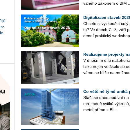
va­né­ho zá­ko­nem o BIM ..
Digitalizace staveb 20
ilé
Chce­te si vy­zkou­šet cel
urz
tu? Ve dnech 7.–8. září po­
le
den­ní prak­tic­ký work­shop
Realizujeme projekty na 
V dneš­ním dílu na­še­ho se­r
tisku nejen ve škole se od
vá­me se blíže na mož­nos­
Co většině týmů uniká 
Stačí se dnes po­dí­vat na ja
má: méně svit­ků vý­kre­sů, 
me­t­rii přímo z BI...