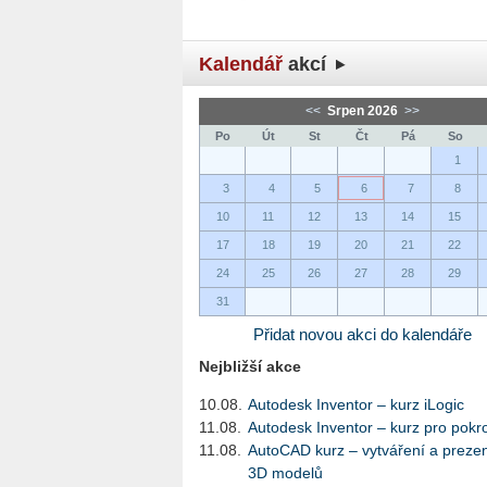
Kalendář
akcí
<<
Srpen 2026
>>
Po
Út
St
Čt
Pá
So
1
3
4
5
6
7
8
10
11
12
13
14
15
17
18
19
20
21
22
24
25
26
27
28
29
31
Přidat novou akci do kalendáře
Nejbližší akce
10.08.
Autodesk Inventor – kurz iLogic
11.08.
Autodesk Inventor – kurz pro pokro
11.08.
AutoCAD kurz – vytváření a preze
3D modelů