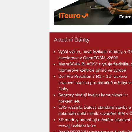
Aktuální
články
Vyšší výkon, nové fyzikální modely a 
akcelerace v OpenFOAM v2606
MetraSCAN BLACK2 zvyšuje flexibilitu p
rozměrové kontrole přímo ve výrobě
Dell Pro Precision 7 R1 – 1U racková
pracovní stanice pro náročné inženýrsk
úlohy
Senzory sledují kvalitu komunikací i v
horkém létu
ČAS rozšířila Datový standard stavby a
dokončila další milník zavádění BIM v 
3D modely pomáhají městům plánovat
rozvoj i zvládat krize
BenQ PD2732U vrcholem nové řady B