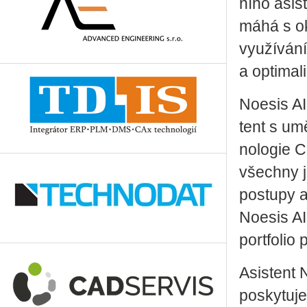
ní­ho asi­s
má­há s ok
vy­u­ží­vá­n
a op­ti­ma­li
No­esis AI 
tent s umě­
no­lo­gie C
všech­ny j
po­stu­py a
No­esis AI
port­fo­lio
Asi­s­tent
po­sky­tu­je