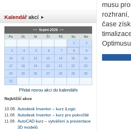
musu pro­s
roz­hra­ní,
Kalendář
akcí
čase zís­ka
<<
Srpen 2026
>>
ti­ma­li­za
Po
Út
St
Čt
Pá
So
Ne
Op­ti­musu 
1
2
3
4
5
6
7
8
9
10
11
12
13
14
15
16
17
18
19
20
21
22
23
24
25
26
27
28
29
30
31
Přidat novou akci do kalendáře
Nejbližší akce
10.08.
Autodesk Inventor – kurz iLogic
11.08.
Autodesk Inventor – kurz pro pokročilé
11.08.
AutoCAD kurz – vytváření a prezentace
3D modelů