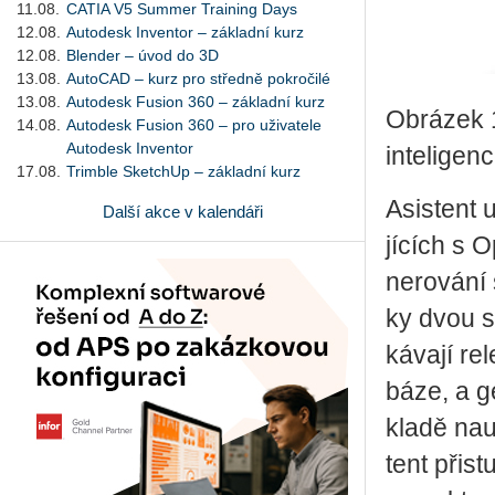
11.08.
CATIA V5 Summer Training Days
12.08.
Autodesk Inventor – základní kurz
12.08.
Blender – úvod do 3D
13.08.
AutoCAD – kurz pro středně pokročilé
13.08.
Autodesk Fusion 360 – základní kurz
Obrázek 1
14.08.
Autodesk Fusion 360 – pro uživatele
Autodesk Inventor
inteligen
17.08.
Trimble SketchUp – základní kurz
Asi­s­tent 
Další akce v kalendáři
jí­cích s O
ne­ro­vá­ní
ky dvou st
ká­va­jí re
báze, a ge­
kla­dě na­
tent při­st