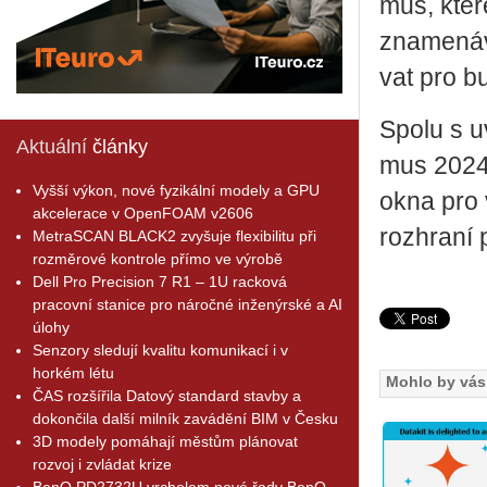
mus, které
zna­me­ná­v
vat pro bu­
Spolu s uve
Aktuální
články
mus 2024.1 
Vyšší výkon, nové fyzikální modely a GPU
okna pro v
akcelerace v OpenFOAM v2606
roz­hra­ní 
MetraSCAN BLACK2 zvyšuje flexibilitu při
rozměrové kontrole přímo ve výrobě
Dell Pro Precision 7 R1 – 1U racková
pracovní stanice pro náročné inženýrské a AI
úlohy
Senzory sledují kvalitu komunikací i v
horkém létu
Mohlo by vás 
ČAS rozšířila Datový standard stavby a
dokončila další milník zavádění BIM v Česku
3D modely pomáhají městům plánovat
rozvoj i zvládat krize
BenQ PD2732U vrcholem nové řady BenQ