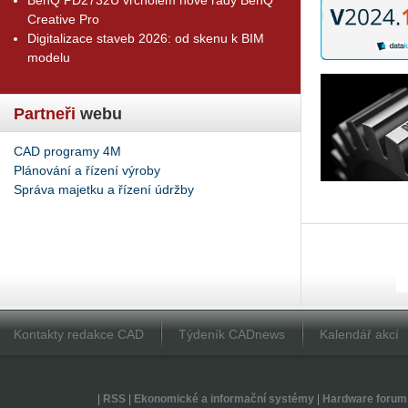
Creative Pro
Digitalizace staveb 2026: od skenu k BIM
modelu
Partneři
webu
CAD programy 4M
Plánování a řízení výroby
Správa majetku a řízení údržby
Kontakty redakce CAD
Týdeník CADnews
Kalendář akcí
|
RSS
|
Ekonomické a informační systémy
|
Hardware forum