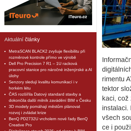
Aktuální
články
MetraSCAN BLACK2 zvyšuje flexibilitu při
rozměrové kontrole přímo ve výrobě
In­for­mač­
Dell Pro Precision 7 R1 – 1U racková
di­gi­tál­n
pracovní stanice pro náročné inženýrské a AI
úlohy
ri­men­tu
Senzory sledují kvalitu komunikací i v
tek­tor slo
horkém létu
ČAS rozšířila Datový standard stavby a
ka­ci, což 
dokončila další milník zavádění BIM v Česku
3D modely pomáhají městům plánovat
in­sta­la­c
rozvoj i zvládat krize
všech sou­
BenQ PD2732U vrcholem nové řady BenQ
Creative Pro
ce i po­u­ž
Digitalizace staveb 2026: od skenu k BIM