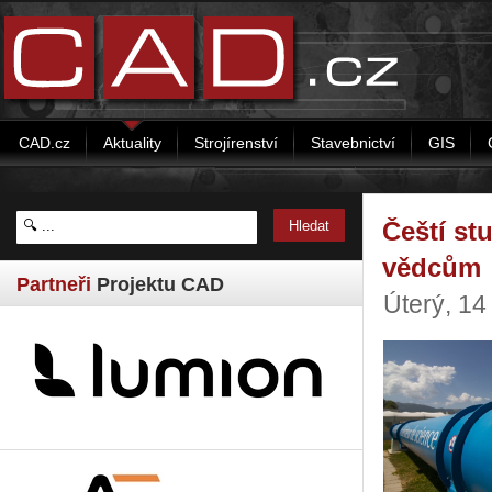
CAD.cz
Aktuality
Strojírenství
Stavebnictví
GIS
Čeští st
vědcům
Partneři
Projektu CAD
Úterý, 14