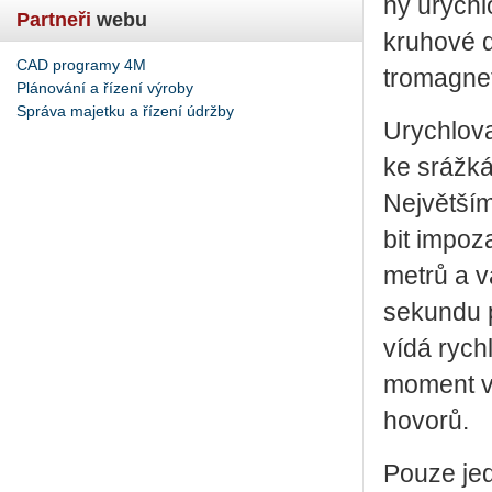
ny urych­l
Partneři
webu
kru­ho­vé d
CAD programy 4M
tro­mag­ne­
Plánování a řízení výroby
Správa majetku a řízení údržby
Urych­lo­va
ke sráž­kám
Nej­vět­ší
bit im­po­
metrů a vá
sekun­du pr
ví­dá rych­
mo­ment vš
ho­vo­rů.
Pouze jedna