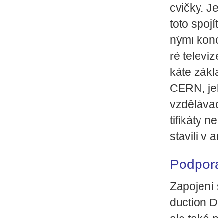
cvič­ky. J
toto spo­jí
ný­mi kon­c
ré te­le­vi
ká­te zá­kl
CERN, jeho
vzdě­lá­va­
ti­fi­ká­t
sta­vi­li v
Podpora
Za­po­je­ní
ducti­on Da