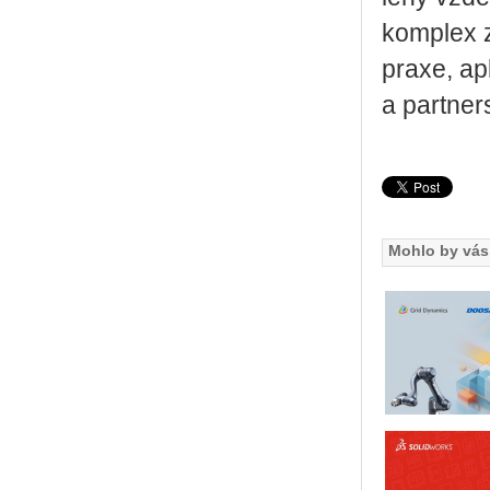
kom­plex z
praxe, apli
a part­ner­
Mohlo by vás 