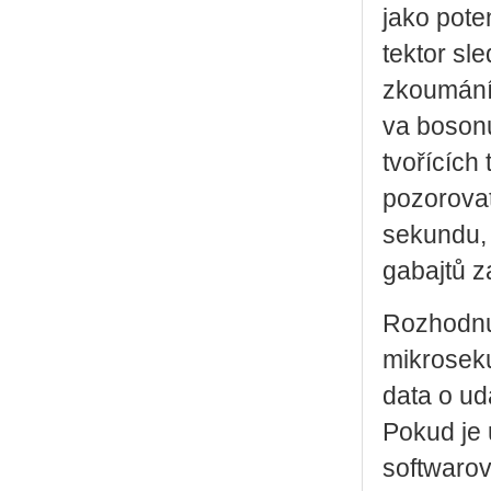
jako po­ten
tek­tor sle­
zkou­má­ní 
va bo­so­n
tvo­ří­cíc
po­zo­ro­va
sekun­du, 
ga­baj­tů 
Roz­hod­nu
mi­k­ro­se
data o udá­
Pokud je u
soft­wa­ro