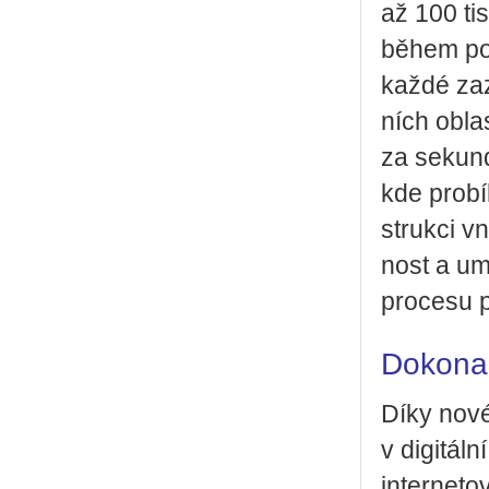
až 100 tis
během pou
každé za­z
ních ob­las­
za sekun­d
kde pro­bí­
struk­ci vn
nost a umo
pro­ce­su p
Dokonal
Díky no­vé
v di­gi­tál
in­ter­ne­t