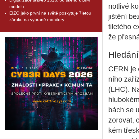
not­li­vé 
modelu
EIZO jako první na světě poskytuje 7letou
jiš­tě­ní b
záruku na vybrané monitory
ti­le­té­ho 
že přes­ná,
Hle­dá­n
CERN je do­
ní­ho za­ří
(LHC). Na­
hlu­bo­kém
bách se u
zo­ro­vat,
kém třes­k