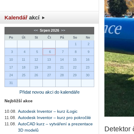
Kalendář
akcí
<<
Srpen 2026
>>
Po
Út
St
Čt
Pá
So
Ne
1
2
3
4
5
6
7
8
9
10
11
12
13
14
15
16
17
18
19
20
21
22
23
24
25
26
27
28
29
30
31
Přidat novou akci do kalendáře
Nejbližší akce
10.08.
Autodesk Inventor – kurz iLogic
11.08.
Autodesk Inventor – kurz pro pokročilé
11.08.
AutoCAD kurz – vytváření a prezentace
De­tek­tor 
3D modelů