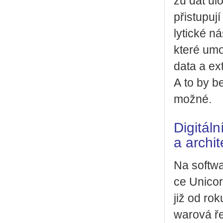
zu dat ulo
při­stu­pu
ly­tic­ké n
které umož
data a ex­
A to by bez
možné.
Digitál
a archit
Na soft­wa­
ce Uni­corn
již od rok
wa­ro­vá ř