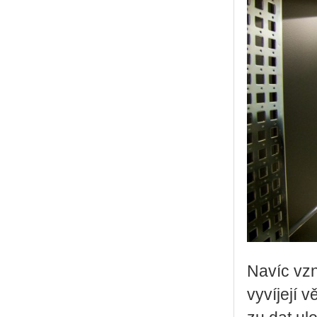
Navíc vzni­
vy­ví­je­jí