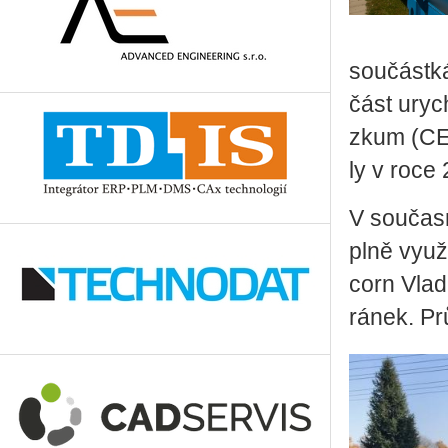
sou­část­k
část urych­
zkum (CERN
ly v roce 
V sou­čas
plně vy­u­ží
corn Vla­d
rá­nek. Prů