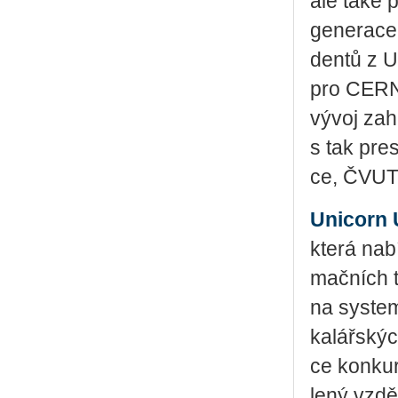
ale také po
ge­ne­ra­ce
den­tů z Un
pro CERN j
vývoj za­hr
s tak pres­t
ce, ČVUT, 
Uni­corn U
která na­bí­
mač­ních te
na sys­te­m
ka­lář­ský
ce kon­ku­r
le­ný vzdě