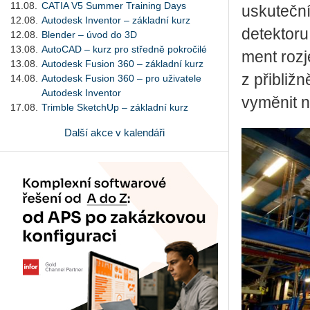
11.08.
CATIA V5 Summer Training Days
usku­teč­n
12.08.
Autodesk Inventor – základní kurz
de­tek­to­r
12.08.
Blender – úvod do 3D
13.08.
AutoCAD – kurz pro středně pokročilé
ment roz­j
13.08.
Autodesk Fusion 360 – základní kurz
z při­bliž­
14.08.
Autodesk Fusion 360 – pro uživatele
Autodesk Inventor
vy­mě­nit n
17.08.
Trimble SketchUp – základní kurz
Další akce v kalendáři