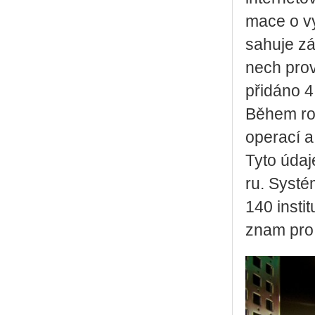
ma­ce o vy
sa­hu­je zá
nech pro­v
při­dá­no 
Během roku
ope­ra­cí a
Tyto údaje 
ru. Sys­tém
140 in­sti
znam pro me