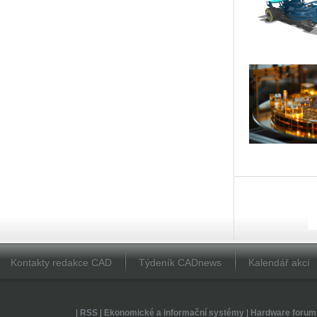
Kontakty redakce CAD
Týdeník CADnews
Kalendář akcí
|
RSS
|
Ekonomické a informační systémy
|
Hardware forum