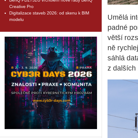
Creative Pro
Digitalizace staveb 2026: od skenu k BIM
Umělá in­te
modelu
pad­né po­
větší roz­s
ně rych­le
sáh­lá da­
z dal­ších