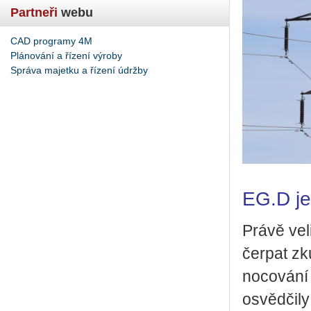
Partneři
webu
CAD programy 4M
Plánování a řízení výroby
Správa majetku a řízení údržby
EG.D je
Právě ve­
čer­pat zku
no­co­vá­ní
osvěd­či­