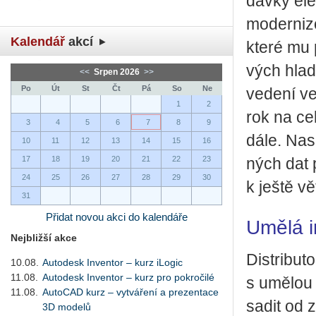
dáv­ky elek
mo­der­ni­z
Kalendář
akcí
které mu po
vých hla­di
<<
Srpen 2026
>>
Po
Út
St
Čt
Pá
So
Ne
ve­de­ní v
1
2
rok na ce
3
4
5
6
7
8
9
dále. Na­sa
10
11
12
13
14
15
16
17
18
19
20
21
22
23
ných dat p
24
25
26
27
28
29
30
k ještě vět
31
Přidat novou akci do kalendáře
Umělá i
Nejbližší akce
Dis­tri­bu­
10.08.
Autodesk Inventor – kurz iLogic
11.08.
Autodesk Inventor – kurz pro pokročilé
s umě­lou i
11.08.
AutoCAD kurz – vytváření a prezentace
sa­dit od z
3D modelů