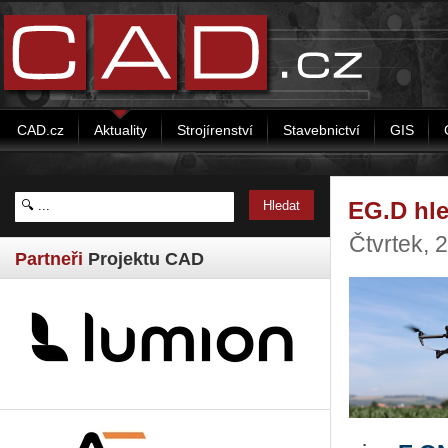
CAD.cz
Aktuality
Strojírenství
Stavebnictví
GIS
EG.D hle
Čtvrtek, 
Partneři
Projektu CAD