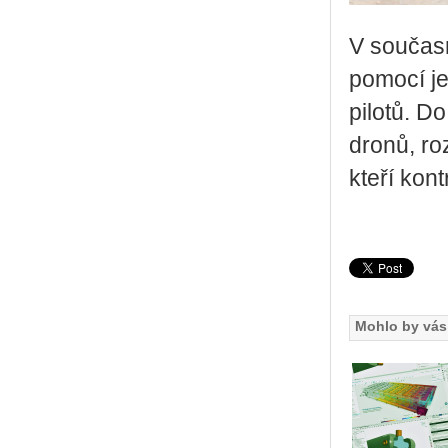
V sou­čas­n
po­mo­cí j
pi­lo­tů. D
dronů, roz­
kteří kon­t­
Mohlo by vás 