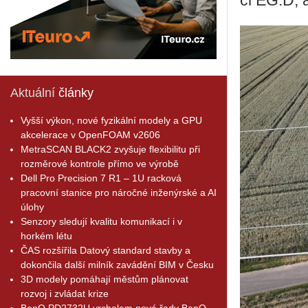
ci EG.D, a
Aktuální
články
Vyšší výkon, nové fyzikální modely a GPU
akcelerace v OpenFOAM v2606
MetraSCAN BLACK2 zvyšuje flexibilitu při
rozměrové kontrole přímo ve výrobě
Dell Pro Precision 7 R1 – 1U racková
pracovní stanice pro náročné inženýrské a AI
úlohy
Senzory sledují kvalitu komunikací i v
horkém létu
ČAS rozšířila Datový standard stavby a
dokončila další milník zavádění BIM v Česku
3D modely pomáhají městům plánovat
rozvoj i zvládat krize
BenQ PD2732U vrcholem nové řady BenQ