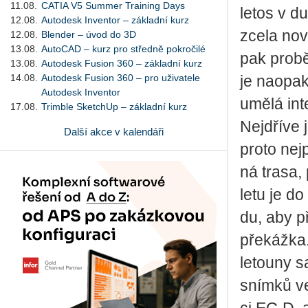
11.08.
CATIA V5 Summer Training Days
letos v d
12.08.
Autodesk Inventor – základní kurz
zcela nové
12.08.
Blender – úvod do 3D
13.08.
AutoCAD – kurz pro středně pokročilé
pak pro­bě
13.08.
Autodesk Fusion 360 – základní kurz
14.08.
Autodesk Fusion 360 – pro uživatele
je na­o­pa
Autodesk Inventor
umělá in­te
17.08.
Trimble SketchUp – základní kurz
Nejdří­ve 
Další akce v kalendáři
proto nej­p
ná trasa, 
letu je do
du, aby př
pře­káž­ka.
le­tou­ny s
sním­ků ve­d