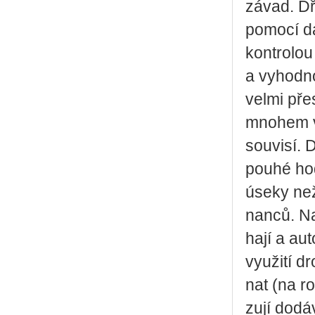
závad. Dřív
po­mo­cí da
kon­t­ro­l
a vy­hod­no­
velmi přes
mno­hem v
sou­vi­sí. 
pouhé ho­d
úseky než 
nan­ců. Na
ha­jí a au­
vy­u­ži­tí 
nat (na roz
zu­jí do­dá