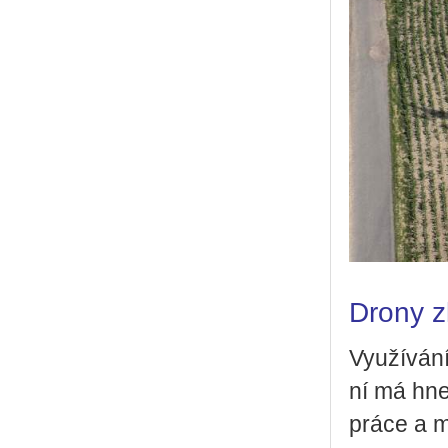
Drony z
Vy­u­ží­vá­
ní má hned
práce a mi­