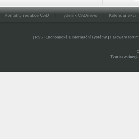
Kontakty redakce CAD
Týdeník CADnews
Kalendář akcí
|
RSS
|
Ekonomické a informační systémy
|
Hardware forum
Tvorba webovýc