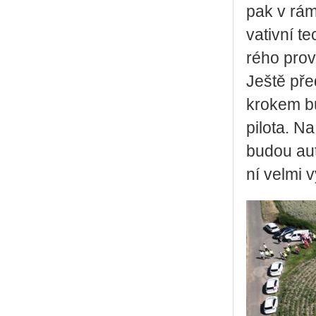
pak v rámc
va­tiv­ní t
ré­ho pro­v
Ještě před
kro­kem bu
pi­lo­ta. N
budou au­to
ní velmi vy