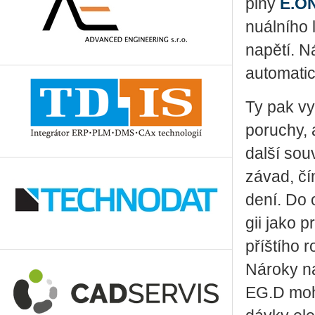
pi­ny
E.​O
nu­ál­ní­ho
na­pě­tí. 
au­to­ma­ti
Ty pak vy­
po­ru­chy,
další sou­
závad, čím
de­ní. Do o
gii jako pr
příští­ho r
Ná­ro­ky na
EG.D mohl 