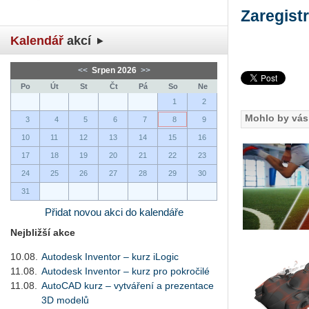
Za­re­gis­t
Kalendář
akcí
<<
Srpen 2026
>>
Po
Út
St
Čt
Pá
So
Ne
1
2
Mohlo by vás 
3
4
5
6
7
8
9
10
11
12
13
14
15
16
17
18
19
20
21
22
23
24
25
26
27
28
29
30
31
Přidat novou akci do kalendáře
Nejbližší akce
10.08.
Autodesk Inventor – kurz iLogic
11.08.
Autodesk Inventor – kurz pro pokročilé
11.08.
AutoCAD kurz – vytváření a prezentace
3D modelů