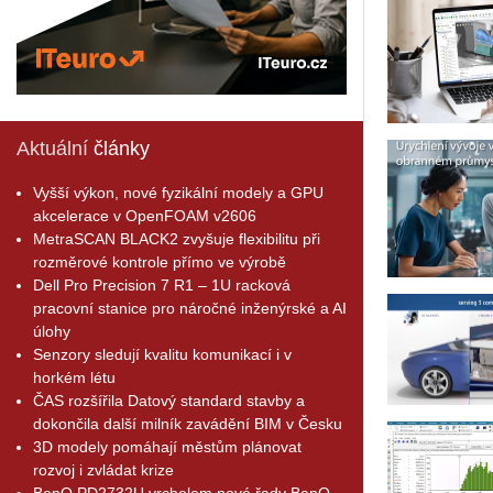
Aktuální
články
Vyšší výkon, nové fyzikální modely a GPU
akcelerace v OpenFOAM v2606
MetraSCAN BLACK2 zvyšuje flexibilitu při
rozměrové kontrole přímo ve výrobě
Dell Pro Precision 7 R1 – 1U racková
pracovní stanice pro náročné inženýrské a AI
úlohy
Senzory sledují kvalitu komunikací i v
horkém létu
ČAS rozšířila Datový standard stavby a
dokončila další milník zavádění BIM v Česku
3D modely pomáhají městům plánovat
rozvoj i zvládat krize
BenQ PD2732U vrcholem nové řady BenQ