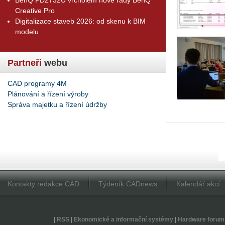
Creative Pro
Digitalizace staveb 2026: od skenu k BIM
modelu
Partneři
webu
CAD programy 4M
Plánování a řízení výroby
Správa majetku a řízení údržby
Kontakty redakce CAD
Týdeník CADnews
Kalendář akcí
|
RSS
|
Ekonomické a informační systémy
|
Hardware forum