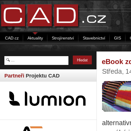
CAD.cz
Aktuality
Strojírenství
Stavebnictví
GIS
eBook zd
Středa, 1
Partneři
Projektu CAD
al­ter­na­ti