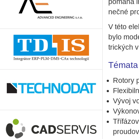
po­má­há i
neč­né pro­
V této ele
bylo mo­de­
tric­kých vo
Té­ma­ta 
Ro­to­ry 
Fle­xi­bil
Vývoj vo­
Vý­ko­no­
Tří­fá­zo
proudov