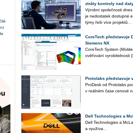
ztráty kontroly nad daty
Vý­rob­ní spo­leč­nos­ti dnes
je ne­do­sta­tek do­stup­né en
ilé
týmy řeší více pro­jek­tů...
urz
le
CoreTech představuje 
Siemens NX
Co­re­Tech Sys­tem (Mol­dex
ově­řo­vá­ní vy­ro­bi­tel­nos­t
Protolabs představuje 
Pro­Desk od Pro­to­labs po­sk
v re­ál­ném čase ce­no­vé na
Dell Technologies a Mc
Dell Tech­no­lo­gies a Mc­La­
a vy­u­ží­va...