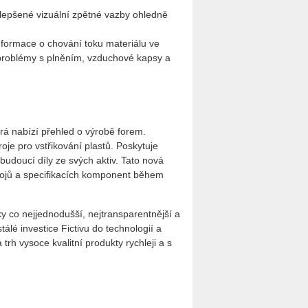
­lep­še­né vi­zu­ál­ní zpět­né vazby ohled­ně
for­ma­ce o cho­vá­ní toku ma­te­ri­á­lu ve
ní pro­blémy s pl­ně­ním, vzdu­cho­vé kapsy a
erá na­bí­zí pře­hled o vý­ro­bě forem.
­je pro vstři­ko­vá­ní plas­tů. Po­sky­tu­je
at bu­dou­cí díly ze svých aktiv. Tato nová
ro­jů a spe­ci­fi­ka­cích kom­po­nent během
y co nej­jed­no­duš­ší, nej­tran­spa­rent­něj­ší a
á­lé in­ves­ti­ce Fic­tivu do tech­no­lo­gií a
rh vy­so­ce kva­lit­ní pro­duk­ty rych­le­ji a s