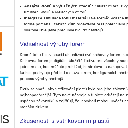
Ana­lý­za vtoků a vý­tlač­ných ot­vo­rů:
Zá­kaz­ní­ci těží z vy
umís­tě­ní vtoků a vý­tlač­ných ot­vo­rů.
In­te­gra­ce si­mu­la­ce toku ma­te­ri­á­lu ve formě:
Včas­né in­
formě po­má­ha­jí zá­kaz­ní­kům pro­ak­tiv­ně řešit po­ten­ci­ál­
sva­ro­vé linie ještě před in­ves­ti­cí do ná­stro­jů.
Viditelnost výroby forem
Kromě toho Fic­tiv spus­til ak­tu­a­li­za­ci své knihov­ny forem, kt
Knihov­na forem je di­gi­tál­ní úlo­žiš­tě Fic­tivu pro všech­ny ná­stro
jedno místo, kde mů­že­te pro­hlí­žet, kon­t­ro­lo­vat a na­ku­po­v
funk­ce po­sky­tu­je pře­hled o stavu forem, kon­fi­gu­ra­cích ná­st
pro­ce­su vý­ro­by ná­stro­jů.
Fic­tiv se snaží, aby vstři­ko­vá­ní plas­tů bylo pro jeho zá­kaz­ní­k
nej­hos­po­dár­něj­ší. Tyto nové ná­stro­je a funk­ce od­rá­že­jí ne­u­st
úspě­chu zá­kaz­ní­ků a za­jiš­ťu­jí, že ino­vá­to­ři mohou uvá­dět na t
men­ším ri­zi­kem.
Zkušenosti s vstřikováním plastů