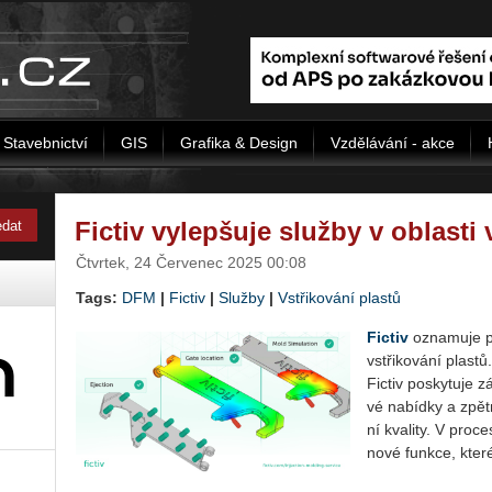
Stavebnictví
GIS
Grafika & Design
Vzdělávání - akce
Fictiv vylepšuje služby v oblasti 
Čtvrtek, 24 Červenec 2025 00:08
Tags:
DFM
|
Fictiv
|
Služby
|
Vstřikování plastů
Fic­tiv
ozna­mu­je po
vstři­ko­vá­ní plas­tů
Fic­tiv po­sky­tu­je
vé na­bíd­ky a zpět­
ní kva­li­ty. V pro­
nové funk­ce, které 