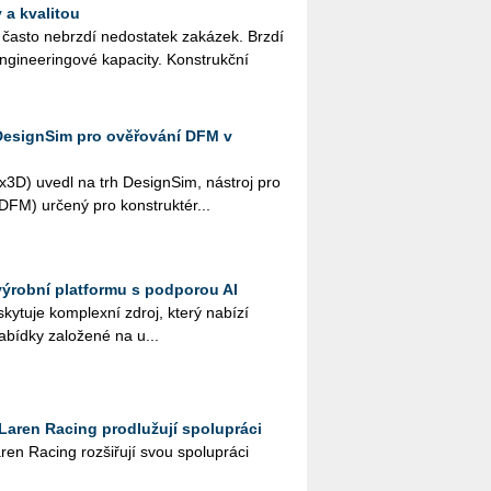
 a kvalitou
 často ne­brz­dí ne­do­sta­tek za­ká­zek. Brzdí
­gi­nee­rin­go­vé ka­pa­ci­ty. Kon­strukč­ní
DesignSim pro ověřování DFM v
­3D) uvedl na trh De­sign­Sim, ná­stroj pro
i (DFM) ur­če­ný pro kon­struk­té­r...
výrobní platformu s podporou AI
y­tu­je kom­plex­ní zdroj, který na­bí­zí
­bíd­ky za­lo­že­né na u...
Laren Racing prodlužují spolupráci
ren Ra­cing roz­ši­řu­jí svou spo­lu­prá­ci