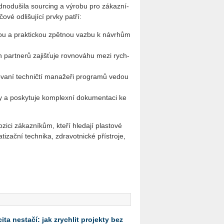
d­no­du­ši­la sour­cing a vý­ro­bu pro zá­kaz­ní­
­čo­vé od­li­šu­jí­cí prvky patří:
i­tou a prak­tic­kou zpět­nou vazbu k ná­vrhům
h part­ne­rů za­jiš­ťu­je rov­no­váhu mezi rych­
zo­va­ní tech­nič­tí ma­na­že­ři pro­gra­mů vedou
­ty a po­sky­tu­je kom­plex­ní do­ku­men­ta­ci ke
zi­ci zá­kaz­ní­kům, kteří hle­da­jí plas­to­vé
ti­zač­ní tech­ni­ka, zdra­vot­nic­ké pří­stro­je,
ta nestačí: jak zrychlit projekty bez