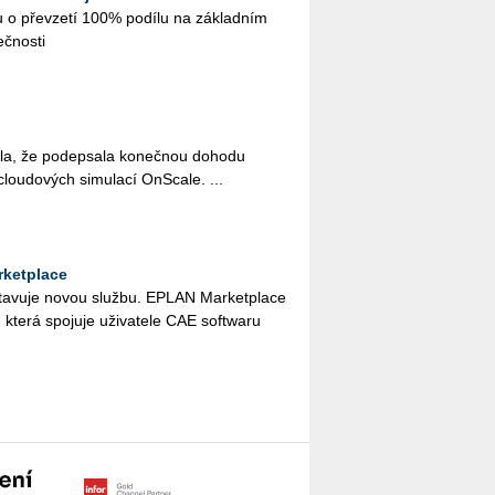
u o pře­vze­tí 100% po­dí­lu na zá­klad­ním
eč­nos­ti
la, že po­de­psa­la ko­neč­nou do­ho­du
 clou­do­vých si­mu­la­cí On­S­ca­le. ...
ketplace
a­vu­je novou služ­bu. EPLAN Mar­ket­pla­ce
, která spo­ju­je uži­va­te­le CAE soft­wa­ru