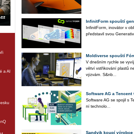
InfinitForm spouští gen
In­fi­nit­Form, ino­vá­tor v ob­
před­sta­vil svou Ge­ne­ra­ti­
ři
Moldiverse spouští Fó
V dneš­ním rych­le se vy­ví­j
vět­ví vstři­ko­vá­ní plas­tů
é a AI
vý­zvám. S&nb...
Software AG a Tencent 
Soft­ware AG se spo­jil s Te
Česku
ní tech­no­lo...
enQ
Sandvik koupí výrobce 
IM