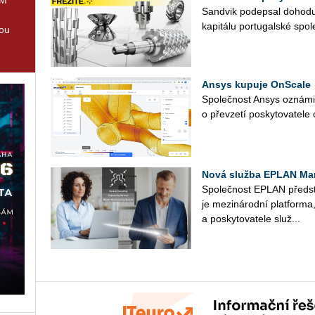
San­dvik po­de­psal do­ho­d
ka­pi­tá­lu por­tu­gal­ské spo­l
tou
Ansys kupuje OnScale
Spo­leč­nost Ansys ozná­mi­
o pře­vze­tí po­sky­to­va­te­le
Nová služba EPLAN Mar
Spo­leč­nost EPLAN před­st
je me­zi­ná­rod­ní plat­for­ma
a po­sky­to­va­te­le slu­ž...