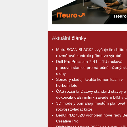
Aktuální
články
MetraSCAN BLACK2 zvyšuje flexibilitu p
rozměrové kontrole přímo ve výrobě
Dell Pro Precision 7 R1 – 1U racková
pracovní stanice pro náročné inženýrsk
úlohy
Senzory sledují kvalitu komunikací i v
horkém létu
ČAS rozšířila Datový standard stavby a
dokončila další milník zavádění BIM v 
3D modely pomáhají městům plánovat
rozvoj i zvládat krize
BenQ PD2732U vrcholem nové řady B
Creative Pro
Digitalizace staveb 2026: od skenu k B