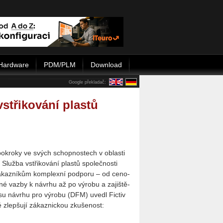
Hardware
PDM/PLM
Download
Google překladač:
vstřikování plastů
­kro­ky ve svých schop­nos­tech v ob­las­ti
. Služ­ba vstři­ko­vá­ní plas­tů spo­leč­nos­ti
 zá­kaz­ní­kům kom­plex­ní pod­po­ru – od ce­no­
né vazby k ná­vr­hu až po vý­ro­bu a za­jiš­tě­
ce­su ná­vr­hu pro vý­ro­bu (DFM) uvedl Fic­tiv
zlep­šu­jí zá­kaz­nic­kou zku­še­nost: