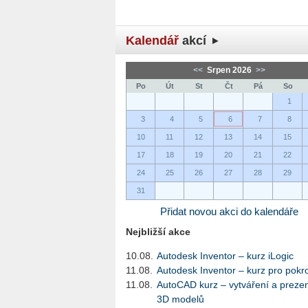
Kalendář
akcí
<<
Srpen 2026
>>
Po
Út
St
Čt
Pá
So
1
3
4
5
6
7
8
10
11
12
13
14
15
17
18
19
20
21
22
24
25
26
27
28
29
31
Přidat novou akci do kalendáře
Nejbližší akce
10.08.
Autodesk Inventor – kurz iLogic
11.08.
Autodesk Inventor – kurz pro pokro
11.08.
AutoCAD kurz – vytváření a preze
3D modelů