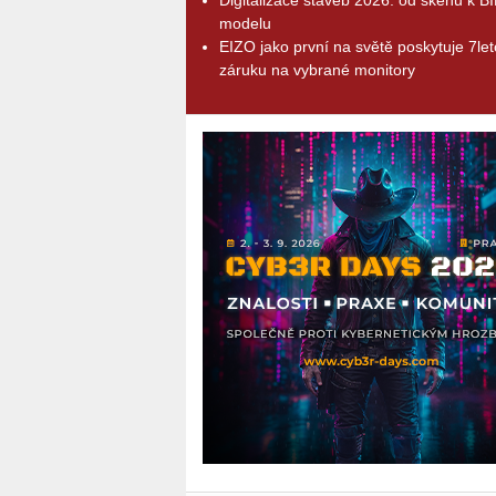
modelu
EIZO jako první na světě poskytuje 7le
záruku na vybrané monitory