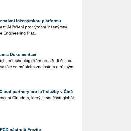
erativní inženýrskou platformu
las­ti AI ře­še­ní pro vý­rob­ní in­že­nýr­ství,
ve En­gi­nee­ring Plat...
rum a Dokumentaci
e­jí­cím tech­no­lo­gic­kém pro­stře­dí čelí od­
 ne­u­stá­le se mě­ní­cím zna­los­tem a růz­ným
Cloud partnery pro IoT služby v Číně
n­cent Clou­dem, který je sou­čás­tí glo­bál­
PCD nástrojů Frezite