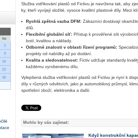
Služ­ba vstři­ko­vá­ní plas­tů od Fic­tivu je na­vr­že­na tak, aby zje
ky, kteří vy­ví­je­jí slo­ži­té, vy­so­ce kva­lit­ní plas­to­vé díly. Mezi klí
Rych­lá zpět­ná vazba DFM:
Zá­kaz­ní­ci do­stá­va­jí oka­mž
dílů.
Fle­xi­bil­ní glo­bál­ní síť:
Pří­stup k pro­vě­ře­né síti vý­rob­níc
Ne
los­tí, kva­li­tou a ná­kla­dy.
2
Od­bor­né zna­los­ti v ob­las­ti ří­ze­ní pro­gra­mů:
Spe­ci­a­li­
pro­jek­ty od na­bíd­ky až po do­dá­ní.
9
Kva­li­ta a sle­do­va­tel­nost:
Fic­tiv udr­žu­je stan­dar­dy kva­li
16
kaž­dé­mu vy­ro­be­né­mu dílu.
23
Vy­lep­še­ná služ­ba vstři­ko­vá­ní plas­tů od Fic­tivu je nyní k dis­po­
30
díly v růz­ných od­vět­vích, jako je au­to­mo­bi­lo­vý prů­my­sl, kli­ma­
spo­třeb­ní zboží, elek­tro­ni­ka a další.
čilé
Mohlo by vás zajímat:
ntace
Když konstrukční kapaci