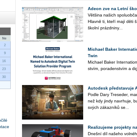
Adeon zve na Letní ško
Vět­ši­na na­šich spo­lu­ob­ča
Hlav­ně ti, kteří mají děti 
škol­ní prázd­ni­ny...
Ne
2
Michael Baker Internat
9
Twin
16
Mi­cha­el Baker In­ter­nati­o­n
stvím, po­ra­den­stvím a di­gi
23
30
Autodesk představuje 
Podle Dary Tre­se­der, mar­ke­
než kdy jindy na­vr­hu­je, bu
svých zá­kaz­ní­ků se...
čilé
ntace
Realizujeme projekty na 
Dneš­ní díl na­še­ho vol­né­ho