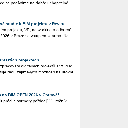
ýuce se po­dí­vá­me na dobře ucho­pi­tel­né
é studie k BIM projektu v Revitu
­ném pro­jek­tu, VR, ne­twor­king a od­bor­né
na 2026 v Praze se vstu­pem zdar­ma. Na
udentských projektech
y při zpra­co­vá­ní di­gi­tál­ních pro­jek­tů ať z PLM
u­je řadu za­jí­ma­vých mož­nos­tí na úrov­ni
m na BIM OPEN 2026 v Ostravě!
­prá­ci s part­ne­ry po­řá­da­jí 11. roč­ník