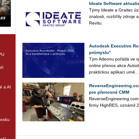
Ideate Software aktual
Týmy Ideate a Graitec úz
znalosti, rozšířily zdroje
Revitu.
Autodesk Executive Rou
průmyslu“
GPU
Tým Ade­o­nu po­řá­dá ve sp
on­li­ne pře­nos akce Au­to­
ři
prak­tic­kou apli­ka­ci umě...
ReverseEngineering.co
é a AI
pro přenosné CMM
Re­ver­se­En­gi­nee­ring.co
firmy High­RES, ozná­mil 28
Česku
enQ