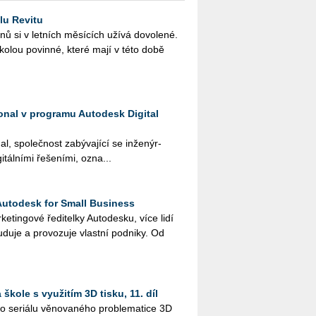
lu Revitu
­nů si v let­ních mě­sí­cích užívá do­vo­le­né.
ško­lou po­vin­né, které mají v této době
ional v programu Autodesk Digital
al, spo­leč­nost za­bý­va­jí­cí se in­že­nýr­
­tál­ní­mi ře­še­ní­mi, ozna...
Autodesk for Small Business
tingo­vé ře­di­tel­ky Au­to­de­s­ku, více lidí
­du­je a pro­vo­zu­je vlast­ní pod­ni­ky. Od
škole s využitím 3D tisku, 11. díl
 se­ri­á­lu vě­no­va­né­ho pro­ble­ma­ti­ce 3D