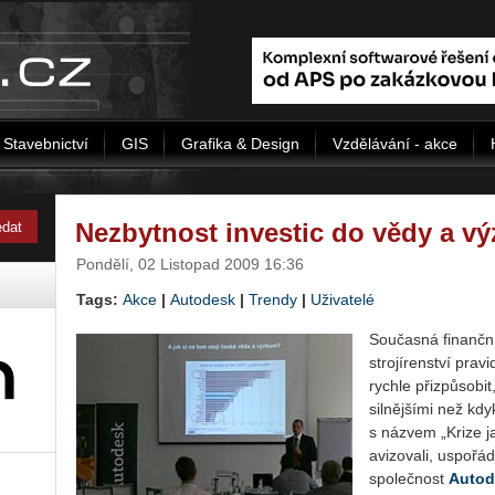
Stavebnictví
GIS
Grafika & Design
Vzdělávání - akce
Nezbytnost investic do vědy a v
Pondělí, 02 Listopad 2009 16:36
Tags:
Akce
|
Autodesk
|
Trendy
|
Uživatelé
Současná finančn
strojírenství prav
rychle přizpůsobit
silnějšími než kdy
s názvem „Krize ja
avizovali, uspořá
společnost
Autod