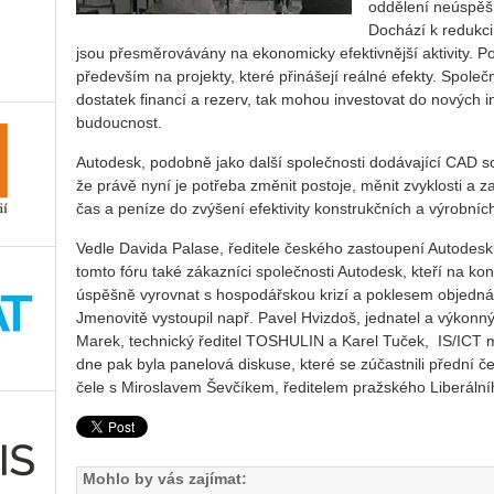
oddělení neúspěš
Dochází k redukci 
jsou přesměrovávány na ekonomicky efektivnější aktivity. 
především na projekty, které přinášejí reálné efekty. Společn
dostatek financí a rezerv, tak mohou investovat do nových in
budoucnost.
Autodesk, podobně jako další společnosti dodávající CAD so
že právě nyní je potřeba změnit postoje, měnit zvyklosti a za
čas a peníze do zvýšení efektivity konstrukčních a výrobníc
Vedle Davida Palase, ředitele českého zastoupení Autodesku
tomto fóru také zákazníci společnosti Autodesk, kteří na kon
úspěšně vyrovnat s hospodářskou krizí a poklesem objednáve
Jmenovitě vystoupil např. Pavel Hvizdoš, jednatel a výkonný
Marek, technický ředitel TOSHULIN a Karel Tuček,
IS/ICT 
dne pak byla panelová diskuse, které se zúčastnili přední če
čele s Miroslavem Ševčíkem, ředitelem pražského Liberálního
Mohlo by vás zajímat: