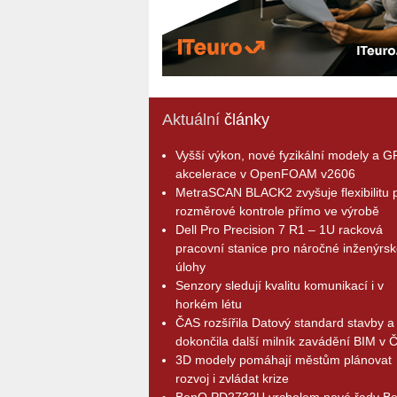
Aktuální
články
Vyšší výkon, nové fyzikální modely a 
akcelerace v OpenFOAM v2606
MetraSCAN BLACK2 zvyšuje flexibilitu p
rozměrové kontrole přímo ve výrobě
Dell Pro Precision 7 R1 – 1U racková
pracovní stanice pro náročné inženýrsk
úlohy
Senzory sledují kvalitu komunikací i v
horkém létu
ČAS rozšířila Datový standard stavby a
dokončila další milník zavádění BIM v 
3D modely pomáhají městům plánovat
rozvoj i zvládat krize
BenQ PD2732U vrcholem nové řady B