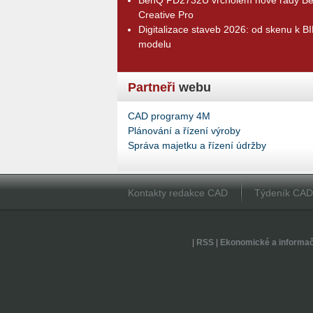
Creative Pro
Digitalizace staveb 2026: od skenu k B
modelu
Partneři
webu
CAD programy 4M
Plánování a řízení výroby
Správa majetku a řízení údržby
Kontakty redakce CAD
Týdeník CA
|
RSS
|
Ekonomické a informa