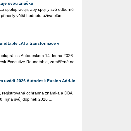
izuje svou značku
ce spolupracují, aby spojily své odborné
 a přinesly větší hodnotu uživatelům
ndtable „AI a transformace v
o­lu­prá­ci s Au­to­de­skem 14. ledna 2026
de­sk Execu­ti­ve Roun­d­table, za­mě­ře­né na
m uvádí 2026 Autodesk Fusion Add-In
m, re­gis­tro­va­ná ochran­ná znám­ka a DBA
. října svůj do­pl­něk 2026 ...