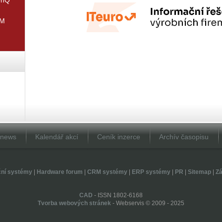
IM
Dnews
Kalendář akcí
Ceník inzerce
Archív časopisu
ční systémy
|
Hardware forum
|
CRM systémy
|
ERP systémy
|
PR
|
Sitemap
|
Zá
CAD
- ISSN 1802-6168
Tvorba webových stránek
- Webservis © 2009 - 2025