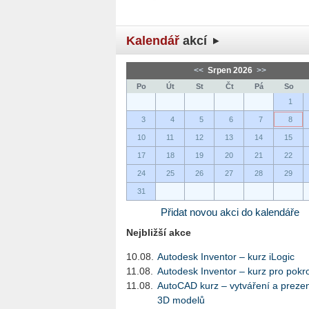
Kalendář
akcí
<<
Srpen 2026
>>
Po
Út
St
Čt
Pá
So
1
3
4
5
6
7
8
10
11
12
13
14
15
17
18
19
20
21
22
24
25
26
27
28
29
31
Přidat novou akci do kalendáře
Nejbližší akce
10.08.
Autodesk Inventor – kurz iLogic
11.08.
Autodesk Inventor – kurz pro pokro
11.08.
AutoCAD kurz – vytváření a preze
3D modelů