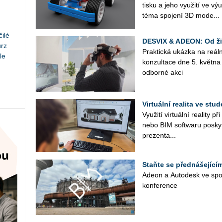
tisku a jeho vy­u­ži­tí ve v
téma spo­je­ní 3D mo­de...
ilé
DESVIX & ADEON: Od živ
urz
Prak­tic­ká ukáz­ka na re­ál
le
kon­zul­ta­ce dne 5. květ­
od­bor­né akci
Virtuální realita ve st
Vy­u­ži­tí vir­tu­ál­ní re­a­li­t
nebo BIM soft­waru po­sky­t
pre­zen­ta­...
Staňte se přednášející
Adeon a Au­to­de­sk ve spo­lu
kon­fe­ren­ce