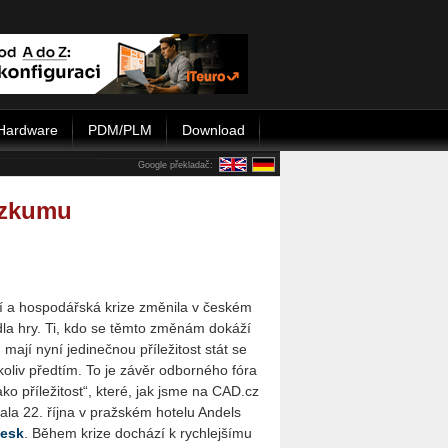
Hardware
PDM/PLM
Download
Google překladač:
ýzkumu
í a hospodářská krize změnila v českém
idla hry. Ti, kdo se těmto změnám dokáží
, mají nyní jedinečnou příležitost stát se
koliv předtím. To je závěr odborného fóra
ko příležitost“, které, jak jsme na CAD.cz
dala 22. října v pražském hotelu Andels
esk
. Během krize dochází k rychlejšímu