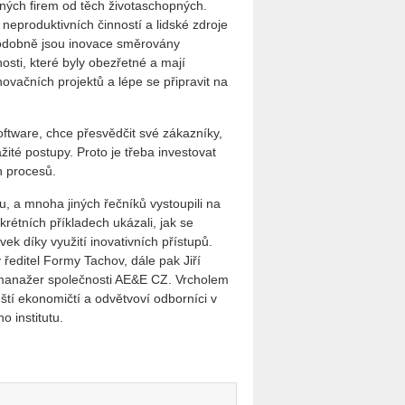
ných firem od těch životaschopných.
neproduktivních činností a lidské zdroje
Podobně jsou inovace směrovány
osti, které byly obezřetné a mají
ovačních projektů a lépe se připravit na
ftware, chce přesvědčit své zákazníky,
žité postupy. Proto je třeba investovat
h procesů.
, a mnoha jiných řečníků vystoupili na
krétních příkladech ukázali, jak se
k díky využití inovativních přístupů.
 ředitel Formy Tachov, dále pak Jiří
manažer společnosti AE&E CZ. Vrcholem
ští ekonomičtí a odvětvoví odborníci v
 institutu.