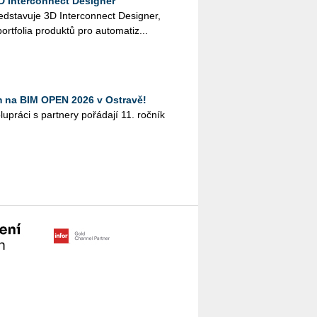
D Interconnect Designer
d­sta­vu­je 3D In­ter­con­nect De­signer,
­fo­lia pro­duk­tů pro au­to­ma­ti­z...
m na BIM OPEN 2026 v Ostravě!
­prá­ci s part­ne­ry po­řá­da­jí 11. roč­ník