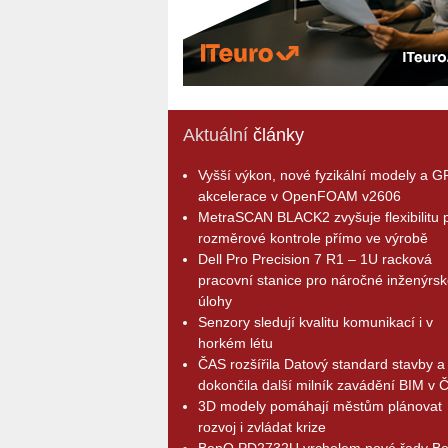
Aktuální
články
Vyšší výkon, nové fyzikální modely a 
akcelerace v OpenFOAM v2606
MetraSCAN BLACK2 zvyšuje flexibilitu p
rozměrové kontrole přímo ve výrobě
Dell Pro Precision 7 R1 – 1U racková
pracovní stanice pro náročné inženýrsk
úlohy
Senzory sledují kvalitu komunikací i v
horkém létu
ČAS rozšířila Datový standard stavby a
dokončila další milník zavádění BIM v 
3D modely pomáhají městům plánovat
rozvoj i zvládat krize
BenQ PD2732U vrcholem nové řady B