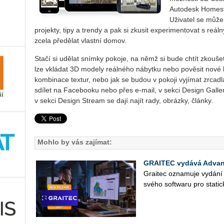
Autodesk Homest
Uživatel se může
projekty, tipy a trendy a pak si zkusit experimentovat s reá
zcela předělat vlastní domov.
Stačí si udělat snímky pokoje, na němž si bude chtít zkouš
lze vkládat 3D modely reálného nábytku nebo pověsit nové 
kombinace textur, nebo jak se budou v pokoji vyjímat zrcadl
sdílet na Facebooku nebo přes e-mail, v sekci Design Galler
v sekci Design Stream se dají najít rady, obrázky, články.
Mohlo by vás zajímat:
GRAITEC vydává Advan
Grai­tec ozna­mu­je vy­dá­n
svého soft­wa­ru pro sta­tic­