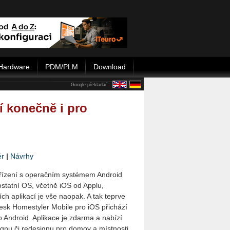
Hardware
PDM/PLM
Download
Google překladač:
 konečně i pro
ér
|
Návrhy
ařízení s operačním systémem Android
ostatní OS, včetně iOS od Applu,
ch aplikací je vše naopak. A tak teprve
desk Homestyler Mobile pro iOS přichází
o Android. Aplikace je zdarma a nabízí
gnu či redesignu pro domov a místnosti.