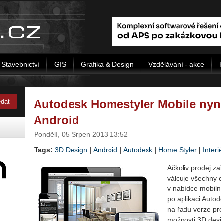
Stavebnictví
GIS
Grafika & Design
Vzdělávání - akce
Autodesk Homestyler Mobile nyní
Android
Pondělí, 05 Srpen 2013 13:52
Tags:
3D Design
|
Android
|
Autodesk
|
Home Styler
|
Interi
Ačkoliv prodej z
válcuje všechny 
v nabídce mobilní
po aplikaci Auto
na řadu verze pr
možnosti 3D desi