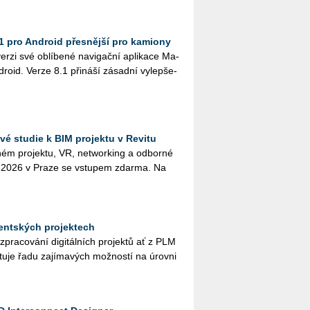
1 pro Android přesnější pro kamiony
zi své ob­lí­be­né na­vi­gač­ní apli­ka­ce Ma­
dro­id. Verze 8.1 při­ná­ší zá­sad­ní vy­lep­še­
é studie k BIM projektu v Revitu
­ném pro­jek­tu, VR, ne­twor­king a od­bor­né
na 2026 v Praze se vstu­pem zdar­ma. Na
udentských projektech
y při zpra­co­vá­ní di­gi­tál­ních pro­jek­tů ať z PLM
u­je řadu za­jí­ma­vých mož­nos­tí na úrov­ni