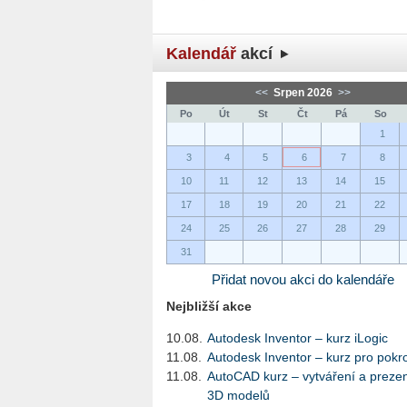
Kalendář
akcí
<<
Srpen 2026
>>
Po
Út
St
Čt
Pá
So
1
3
4
5
6
7
8
10
11
12
13
14
15
17
18
19
20
21
22
24
25
26
27
28
29
31
Přidat novou akci do kalendáře
Nejbližší akce
10.08.
Autodesk Inventor – kurz iLogic
11.08.
Autodesk Inventor – kurz pro pokro
11.08.
AutoCAD kurz – vytváření a preze
3D modelů