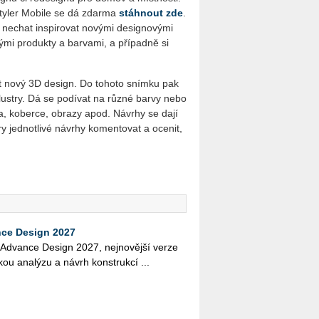
yler Mobile se dá zdarma
stáhnout zde
.
 nechat inspirovat novými designovými
lnými produkty a barvami, a případně si
et nový 3D design. Do tohoto snímku pak
lustry. Dá se podívat na různé barvy nebo
a, koberce, obrazy apod. Návrhy se dají
y jednotlivé návrhy komentovat a ocenit,
ce Design 2027
í Advan­ce De­sign 2027, nej­no­věj­ší verze
kou ana­lý­zu a návrh kon­st­ruk­cí ...