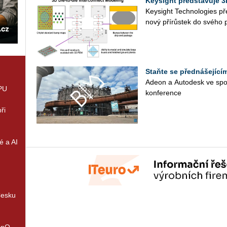
Keysight představuje 3
Key­sight Tech­no­lo­gies pře
nový pří­růs­tek do svého port
Staňte se přednášející
Adeon a Au­to­de­sk ve spo­lu
GPU
kon­fe­ren­ce
ři
é a AI
Česku
enQ