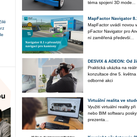
téma spo­je­ní 3D mo­de...
MapFactor Navigator 8.
ilé
Ma­p­Fac­tor uvádí novou ver
urz
p­Fac­tor Na­vi­ga­tor pro An­
le
ní za­mě­ře­ná pře­de­vší...
DESVIX & ADEON: Od živ
Prak­tic­ká ukáz­ka na re­ál
kon­zul­ta­ce dne 5. květ­
od­bor­né akci
Virtuální realita ve st
Vy­u­ži­tí vir­tu­ál­ní re­a­li­t
nebo BIM soft­waru po­sky­t
pre­zen­ta­...