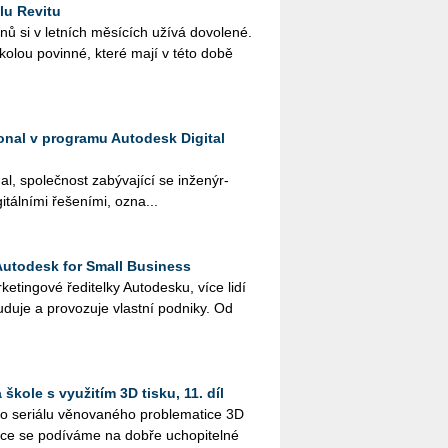
lu Revitu
­nů si v let­ních mě­sí­cích užívá do­vo­le­né.
ško­lou po­vin­né, které mají v této době
ional v programu Autodesk Digital
al, spo­leč­nost za­bý­va­jí­cí se in­že­nýr­
­tál­ní­mi ře­še­ní­mi, ozna...
Autodesk for Small Business
tingo­vé ře­di­tel­ky Au­to­de­s­ku, více lidí
­du­je a pro­vo­zu­je vlast­ní pod­ni­ky. Od
škole s využitím 3D tisku, 11. díl
 se­ri­á­lu vě­no­va­né­ho pro­ble­ma­ti­ce 3D
ýuce se po­dí­vá­me na dobře ucho­pi­tel­né