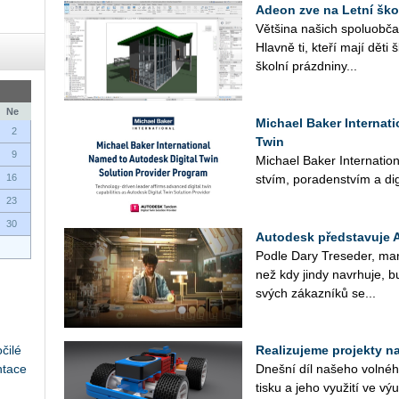
Adeon zve na Letní ško
Vět­ši­na na­šich spo­lu­ob­ča
Hlav­ně ti, kteří mají děti 
škol­ní prázd­ni­ny...
Ne
Michael Baker Internat
2
Twin
9
Mi­cha­el Baker In­ter­nati­o­n
16
stvím, po­ra­den­stvím a di­gi
23
30
Autodesk představuje 
Podle Dary Tre­se­der, mar­ke­
než kdy jindy na­vr­hu­je, bu
svých zá­kaz­ní­ků se...
čilé
Realizujeme projekty na 
ntace
Dneš­ní díl na­še­ho vol­né­ho
tisku a jeho vy­u­ži­tí ve v