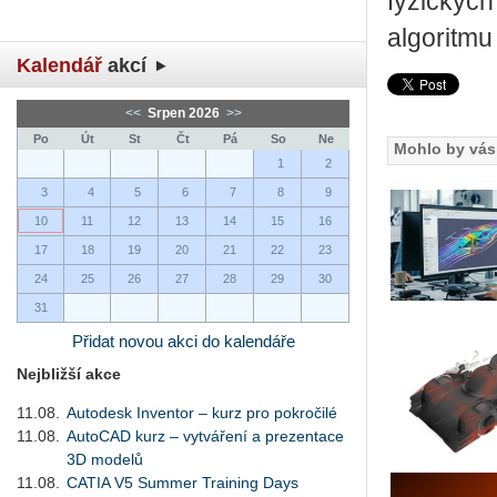
fyzických
algoritmu
Kalendář
akcí
<<
Srpen 2026
>>
Po
Út
St
Čt
Pá
So
Ne
Mohlo by vás 
1
2
3
4
5
6
7
8
9
10
11
12
13
14
15
16
17
18
19
20
21
22
23
24
25
26
27
28
29
30
31
Přidat novou akci do kalendáře
Nejbližší akce
11.08.
Autodesk Inventor – kurz pro pokročilé
11.08.
AutoCAD kurz – vytváření a prezentace
3D modelů
11.08.
CATIA V5 Summer Training Days