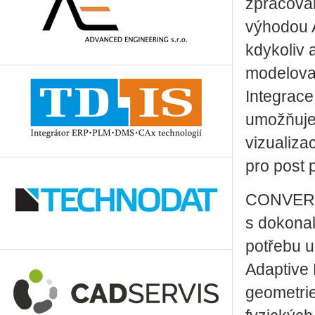
zpracován
výhodou A
kdykoliv 
modelovac
Integrac
umožňuje 
vizualiza
pro post 
CONVERGE
s dokonal
potřebu u
Adaptive
geometri