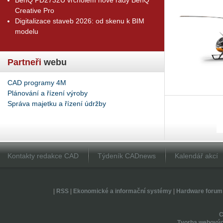
Creative Pro
Digitalizace staveb 2026: od skenu k BIM
modelu
Partneři
webu
CAD programy 4M
Plánování a řízení výroby
Správa majetku a řízení údržby
Kontakty redakce CAD
Týdeník CADnews
Kalendář akcí
|
RSS
|
Ekonomické a informační systémy
|
Hardware forum
Tvorba webovýc