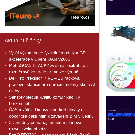
Aktuální
články
Vyšší výkon, nové fyzikální modely a GPU
akcelerace v OpenFOAM v2606
MetraSCAN BLACK2 zvyšuje flexibilitu při
rozměrové kontrole přímo ve výrobě
Dell Pro Precision 7 R1 – 1U racková
pracovní stanice pro náročné inženýrské a AI
úlohy
Senzory sledují kvalitu komunikací i v
horkém létu
ČAS rozšířila Datový standard stavby a
dokončila další milník zavádění BIM v Česku
3D modely pomáhají městům plánovat
rozvoj i zvládat krize
BenQ PD2732U vrcholem nové řady BenQ