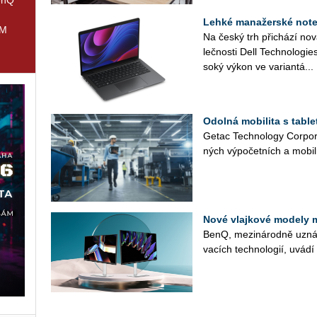
Lehké manažerské noteb
IM
Na český trh při­chá­zí no
leč­nos­ti Dell Tech­no­lo­gi
so­ký výkon ve va­ri­an­tá...
Odolná mobilita s tabl
Getac Tech­no­lo­gy Cor­po­r
ných vý­po­čet­ních a mo­bil­
Nové vlajkové modely 
BenQ, me­zi­ná­rod­ně uzná­va
va­cích tech­no­lo­gií, uvád