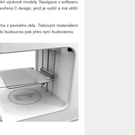
kolní výukové modely. Navigace v softwaru
tevřený C design, jenž je vyšší a má větší
locha z pevného skla. Tiskovým materiálem
 do budoucna pak přes nyní budovanou