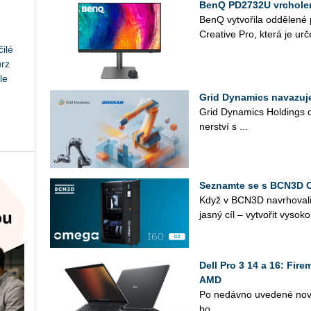
BenQ PD2732U vrcholem
BenQ vy­tvo­ři­la od­dě­le­n
Cre­a­ti­ve Pro, která je ur­č
ilé
urz
le
Grid Dynamics navazuj
Grid Dy­na­mics Hol­dings oz
ner­ství s ...
Seznamte se s BCN3D 
Když v BCN3D na­vr­ho­va­l
jasný cíl – vy­tvo­řit vy­so­ko
Dell Pro 3 14 a 16: Fir
AMD
Po ne­dáv­no uve­de­né nové 
bo...