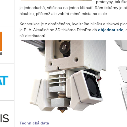
prototypy, tak š
je jednoduchá, většinou na jedno kliknutí. Rám tiskárny je o
hloubku, přičemž ale zabírá méně místa na stole.
Konstrukce je z obráběného, kvalitního hliníku a tisková p
je PLA. Aktuálně se 3D tiskárna DittoPro dá
objednat zde
,
síť distributorů.
Technická data