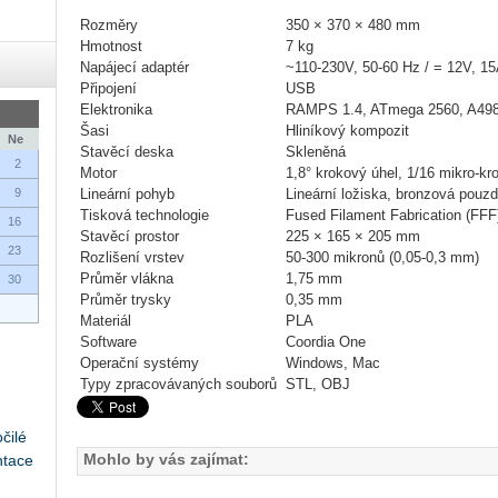
Rozměry
350 × 370 × 480 mm
Hmotnost
7 kg
Napájecí adaptér
~110-230V, 50-60 Hz / = 12V, 1
Připojení
USB
Elektronika
RAMPS 1.4, ATmega 2560, A4988
Šasi
Hliníkový kompozit
Ne
Stavěcí deska
Skleněná
2
Motor
1,8° krokový úhel, 1/16 mikro-kr
9
Lineární pohyb
Lineární ložiska, bronzová pouzd
Tisková technologie
Fused Filament Fabrication (FFF
16
Stavěcí prostor
225 × 165 × 205 mm
23
Rozlišení vrstev
50-300 mikronů (0,05-0,3 mm)
Průměr vlákna
1,75 mm
30
Průměr trysky
0,35 mm
Materiál
PLA
Software
Coordia One
Operační systémy
Windows, Mac
Typy zpracovávaných souborů
STL, OBJ
čilé
Mohlo by vás zajímat:
ntace