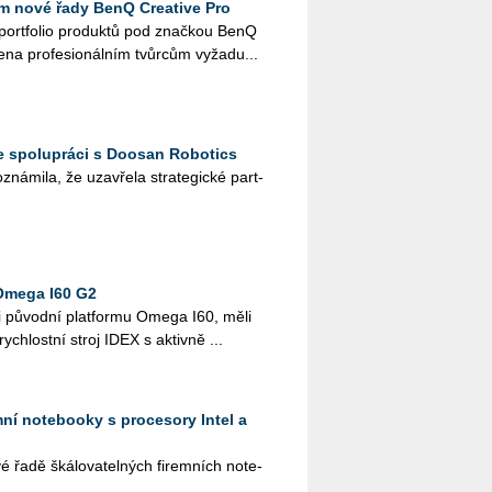
 nové řady BenQ Creative Pro
é port­fo­lio pro­duk­tů pod znač­kou BenQ
e­na pro­fe­si­o­nál­ním tvůr­cům vy­ža­du...
e spolupráci s Doosan Robotics
ná­mi­la, že uza­vře­la stra­te­gic­ké part­
Omega I60 G2
i pů­vod­ní plat­for­mu Omega I60, měli
­rych­lost­ní stroj IDEX s ak­tiv­ně ...
emní notebooky s procesory Intel a
řadě šká­lo­va­tel­ných fi­rem­ních no­te­