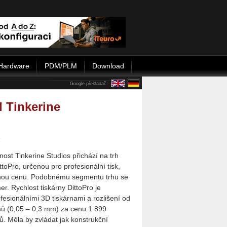
Hardware
PDM/PLM
Download
Google překladač:
d Tinkerine
e
ost Tinkerine Studios přichází na trh
ttoPro, určenou pro profesionální tisk,
nou cenu. Podobnému segmentu trhu se
r. Rychlost tiskárny DittoPro je
fesionálními 3D tiskárnami a rozlišení od
ů (0,05 – 0,3 mm) za cenu 1 899
ů. Měla by zvládat jak konstrukční