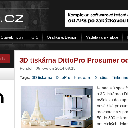
Stavebnictví
GIS
Grafika & Design
Vzdělávání - akce
3D tiskárna DittoPro Prosumer o
Pondělí, 05 Květen 2014 08:18
Tags:
3D tiskárna
|
DittoPro
|
Hardware
|
Studios
|
Tinkerin
Kanadská společn
s 3D tiskárnou Di
avšak za dostup
nově říká prosume
srovnatelná s pro
50 do 300 mikron
amerických dolar