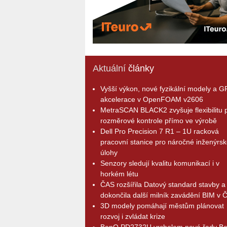
Aktuální
články
Vyšší výkon, nové fyzikální modely a 
akcelerace v OpenFOAM v2606
MetraSCAN BLACK2 zvyšuje flexibilitu p
rozměrové kontrole přímo ve výrobě
Dell Pro Precision 7 R1 – 1U racková
pracovní stanice pro náročné inženýrsk
úlohy
Senzory sledují kvalitu komunikací i v
horkém létu
ČAS rozšířila Datový standard stavby a
dokončila další milník zavádění BIM v 
3D modely pomáhají městům plánovat
rozvoj i zvládat krize
BenQ PD2732U vrcholem nové řady B