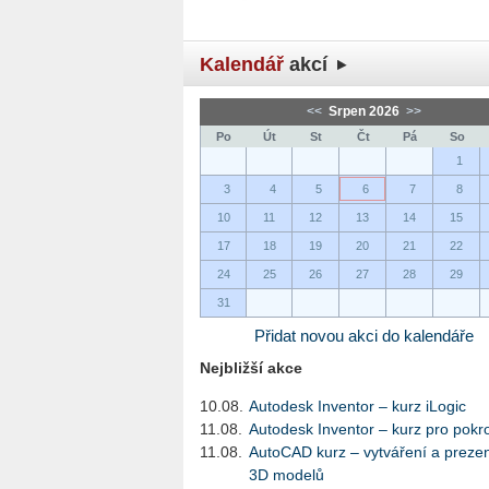
Kalendář
akcí
<<
Srpen 2026
>>
Po
Út
St
Čt
Pá
So
1
3
4
5
6
7
8
10
11
12
13
14
15
17
18
19
20
21
22
24
25
26
27
28
29
31
Přidat novou akci do kalendáře
Nejbližší akce
10.08.
Autodesk Inventor – kurz iLogic
11.08.
Autodesk Inventor – kurz pro pokro
11.08.
AutoCAD kurz – vytváření a preze
3D modelů