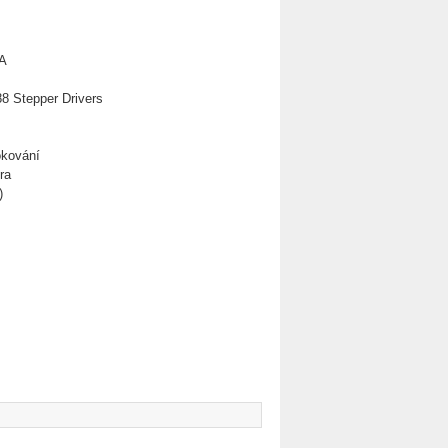
5A
 Stepper Drivers
okování
ra
)