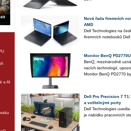
Nová řada firemních not
AMD
Dell Tech­no­lo­gies na čes
fi­rem­ních no­te­boo­ků Dell
GPU
Monitor BenQ PD2770U 
BenQ, me­zi­ná­rod­ně uzná­va
ři
va­cích tech­no­lo­gií, upo­z
Mo­ni­tor BenQ PD2770 byl
é a AI
Dell Pro Precision 7 T1
a volitelnými porty
Dell Tech­no­lo­gies uved­l
Česku
je na­bíd­ku pra­cov­ních sta
enQ