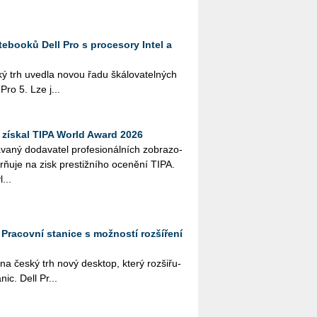
ebooků Dell Pro s procesory Intel a
ký trh uved­la novou řadu šká­lo­va­tel­ných
 Pro 5. Lze j...
získal TIPA World Award 2026
­ný do­da­va­tel pro­fe­si­o­nál­ních zob­ra­zo­
orňuje na zisk pres­tiž­ní­ho oce­ně­ní TIPA.
...
: Pracovní stanice s možností rozšíření
a na český trh nový desktop, který roz­ši­řu­
­nic. Dell Pr...