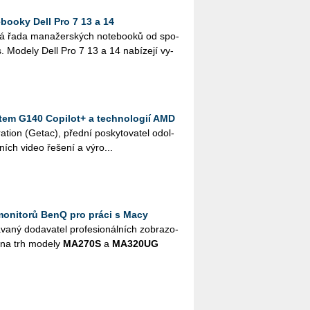
ooky Dell Pro 7 13 a 14
vá řada ma­na­žer­ských no­te­boo­ků od spo­
es. Mo­de­ly Dell Pro 7 13 a 14 na­bí­ze­jí vy­
etem G140 Copilot+ a technologií AMD
ati­on (Getac), před­ní po­sky­to­va­tel odol­
ních video ře­še­ní a vý­ro...
monitorů BenQ pro práci s Macy
­ný do­da­va­tel pro­fe­si­o­nál­ních zob­ra­zo­
í na trh mo­de­ly
MA­270S
a
MA­320UG