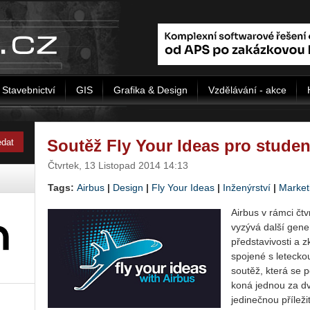
Stavebnictví
GIS
Grafika & Design
Vzdělávání - akce
Soutěž Fly Your Ideas pro studen
Čtvrtek, 13 Listopad 2014 14:13
Tags:
Airbus
|
Design
|
Fly Your Ideas
|
Inženýrství
|
Market
Airbus v rámci čt
vyzývá další gener
představivosti a 
spojené s letecko
soutěž, která se
koná jednou za dv
jedinečnou přílež