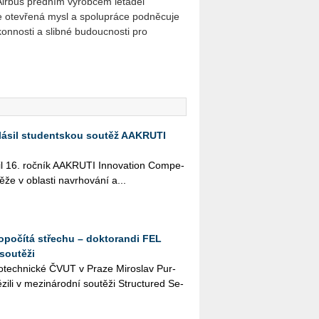
 Airbus předním výrobcem letadel
že otevřená mysl a spolupráce podněcuje
ýkonnosti a slibné budoucnosti pro
lásil studentskou soutěž AAKRUTI
il 16. roč­ník AA­KRU­TI In­no­vati­on Com­pe­
­že v ob­las­ti na­vr­ho­vá­ní a...
dopočítá střechu – doktorandi FEL
soutěži
­tro­tech­nic­ké ČVUT v Praze Mi­roslav Pur­
zi­li v me­zi­ná­rod­ní sou­tě­ži Structu­red Se­