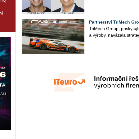
IM
Partnerství TriMech Gr
Tri­Mech Group, po­sky­tu­jí­cí
a vý­ro­by, na­vá­za­la stra­te­