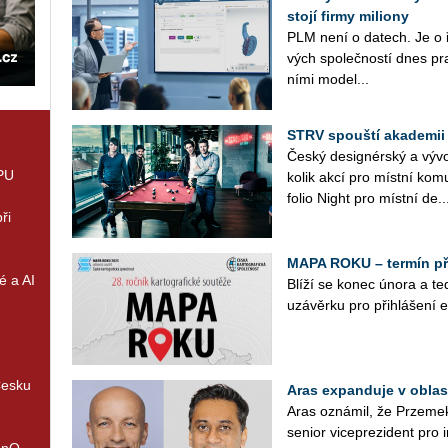
stojí firmy miliony
PLM není o datech. Je o 
vých spo­leč­nos­tí dnes pra­
ní­mi mo­de­l...
STRV spouští akademii
Český de­sig­nér­ský a vý­v
GPU
ko­lik akcí pro míst­ní ko­
fo­lio Night pro míst­ní de..
ři
MAPA ROKU – termín při
é a AI
Blíží se konec února a tedy
uzá­věr­ku pro při­hlá­še­ní
Česku
Aras expanduje v oblas
Aras ozná­mil, že Pr­ze­mek 
se­ni­or vi­ce­pre­zi­dent pro 
enQ