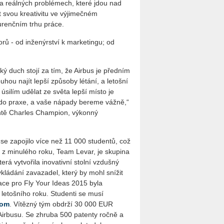
 na reálných problémech, které jdou nad
t svou kreativitu ve výjimečném
urenčním trhu práce.
rů - od inženýrství k marketingu; od
ký duch stojí za tím, že Airbus je předním
hou najít lepší způsoby létání, a letošní
úsilím udělat ze světa lepší místo je
y do praxe, a vaše nápady bereme vážně,“
antě Charles Champion, výkonný
e zapojilo více než 11 000 studentů, což
z z minulého roku, Team Levar, je skupina
erá vytvořila inovativní stolní vzdušný
ládání zavazadel, který by mohl snížit
race pro Fly Your Ideas 2015 byla
letošního roku. Studenti se musí
com
. Vítězný tým obdrží 30 000 EUR
 Airbusu. Se zhruba 500 patenty ročně a