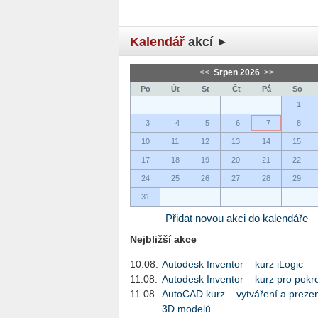
Kalendář
akcí
<<
Srpen 2026
>>
Po
Út
St
Čt
Pá
So
1
3
4
5
6
7
8
10
11
12
13
14
15
17
18
19
20
21
22
24
25
26
27
28
29
31
Přidat novou akci do kalendáře
Nejbližší akce
10.08.
Autodesk Inventor – kurz iLogic
11.08.
Autodesk Inventor – kurz pro pokro
11.08.
AutoCAD kurz – vytváření a preze
3D modelů