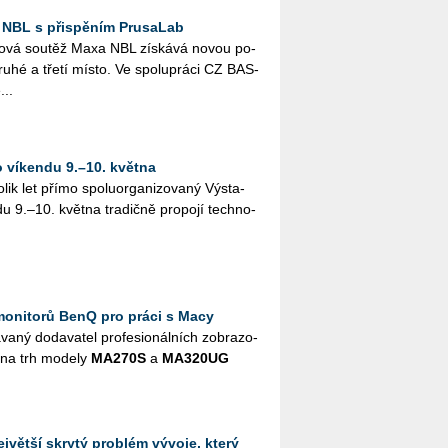
 NBL s přispěním PrusaLab
­lo­vá sou­těž Maxa NBL zís­ká­vá novou po­
druhé a třetí místo. Ve spo­lu­prá­ci CZ BAS­
...
o víkendu 9.–10. května
ik let přímo spo­lu­or­ga­ni­zo­va­ný Vý­sta­
u 9.–10. květ­na tra­dič­ně pro­po­jí tech­no­
monitorů BenQ pro práci s Macy
­ný do­da­va­tel pro­fe­si­o­nál­ních zob­ra­zo­
í na trh mo­de­ly
MA­270S
a
MA­320UG
jvětší skrytý problém vývoje, který