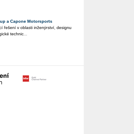
oup a Capone Motorsports
 ře­še­ní v ob­las­ti in­že­nýr­ství, de­sig­nu
gic­ké tech­nic­...