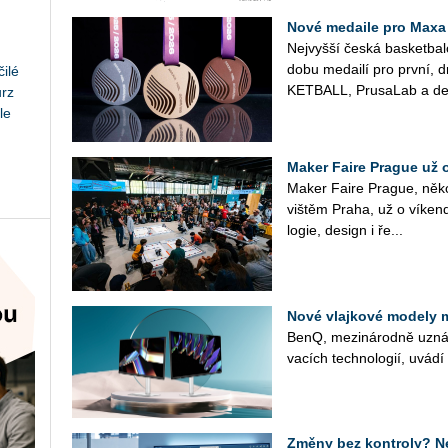
Nové medaile pro Maxa
Nej­vyš­ší česká bas­ket­ba
do­bu me­dai­lí pro první, 
ilé
KET­BALL, Prusa­Lab a de­
urz
le
Maker Faire Prague už 
Maker Faire Pra­gue, ně­ko­l
viš­těm Praha, už o ví­ken­d
lo­gie, de­sign i ře...
Nové vlajkové modely 
BenQ, me­zi­ná­rod­ně uzná­va
va­cích tech­no­lo­gií, uvád
Změny bez kontroly? Ne