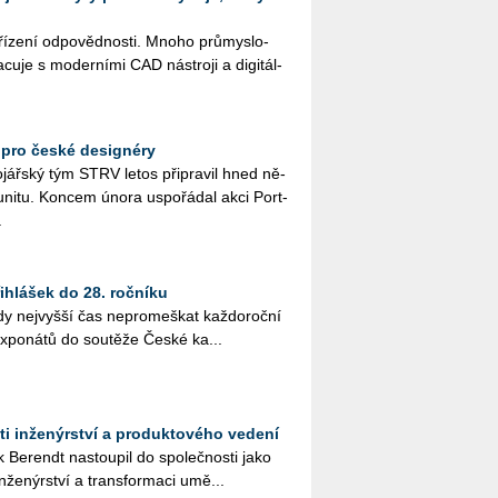
řízení odpovědnosti. Mnoho prů­mys­lo­
cu­je s mo­der­ní­mi CAD ná­stro­ji a di­gi­tál­
 pro české designéry
o­jář­ský tým STRV letos při­pra­vil hned ně­
mu­ni­tu. Kon­cem února uspo­řá­dal akci Port­
.
hlášek do 28. ročníku
 nej­vyš­ší čas ne­pro­meš­kat kaž­do­roč­ní
 ex­po­ná­tů do sou­tě­že České ka...
ti inženýrství a produktového vedení
Be­ren­dt na­stou­pil do spo­leč­nos­ti jako
in­že­nýr­ství a trans­for­ma­ci umě...