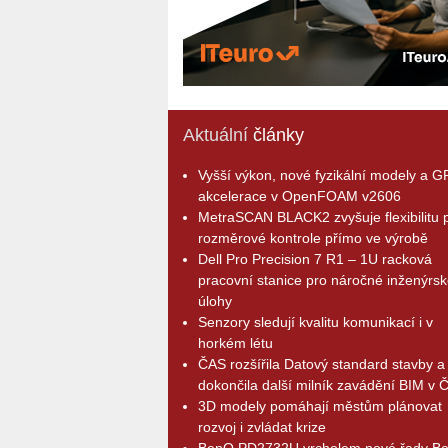
Aktuální
články
Vyšší výkon, nové fyzikální modely a 
akcelerace v OpenFOAM v2606
MetraSCAN BLACK2 zvyšuje flexibilitu p
rozměrové kontrole přímo ve výrobě
Dell Pro Precision 7 R1 – 1U racková
pracovní stanice pro náročné inženýrsk
úlohy
Senzory sledují kvalitu komunikací i v
horkém létu
ČAS rozšířila Datový standard stavby a
dokončila další milník zavádění BIM v 
3D modely pomáhají městům plánovat
rozvoj i zvládat krize
BenQ PD2732U vrcholem nové řady B