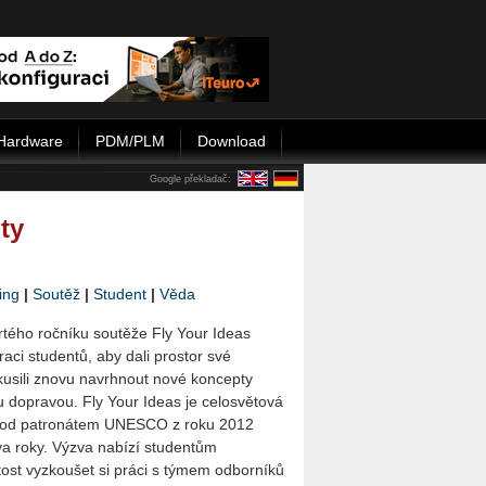
Hardware
PDM/PLM
Download
Google překladač:
ty
ing
|
Soutěž
|
Student
|
Věda
vrtého ročníku soutěže Fly Your Ideas
aci studentů, aby dali prostor své
zkusili znovu navrhnout nové koncepty
u dopravou. Fly Your Ideas je celosvětová
 pod patronátem UNESCO z roku 2012
a roky. Výzva nabízí studentům
itost vyzkoušet si práci s týmem odborníků