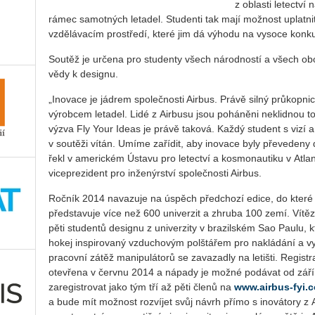
z oblasti letectví
rámec samotných letadel. Studenti tak mají možnost uplatni
vzdělávacím prostředí, které jim dá výhodu na vysoce konk
Soutěž je určena pro studenty všech národností a všech obo
vědy k designu.
„Inovace je jádrem společnosti Airbus. Právě silný průkopnic
výrobcem letadel. Lidé z Airbusu jsou poháněni neklidnou tou
výzva Fly Your Ideas je právě taková. Každý student s vizí a 
v soutěži vítán. Umíme zařídit, aby inovace byly převeden
řekl v americkém Ústavu pro letectví a kosmonautiku v Atl
viceprezident pro inženýrství společnosti Airbus.
Ročník 2014 navazuje na úspěch předchozí edice, do které s
představuje více než 600 univerzit a zhruba 100 zemí. Vítě
pěti studentů designu z univerzity v brazilském Sao Paulu, kt
hokej inspirovaný vzduchovým polštářem pro nakládání a vyk
pracovní zátěž manipulátorů se zavazadly na letišti. Regist
otevřena v červnu 2014 a nápady je možné podávat od září 
zaregistrovat jako tým tří až pěti členů na
www.airbus-fyi.
a bude mít možnost rozvíjet svůj návrh přímo s inovátory z