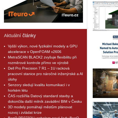
Aktuální
články
Vyšší výkon, nové fyzikální modely a GPU
akcelerace v OpenFOAM v2606
MetraSCAN BLACK2 zvyšuje flexibilitu při
rozměrové kontrole přímo ve výrobě
Dell Pro Precision 7 R1 – 1U racková
pracovní stanice pro náročné inženýrské a AI
úlohy
Senzory sledují kvalitu komunikací i v
horkém létu
ČAS rozšířila Datový standard stavby a
dokončila další milník zavádění BIM v Česku
3D modely pomáhají městům plánovat
rozvoj i zvládat krize
BenQ PD2732U vrcholem nové řady BenQ