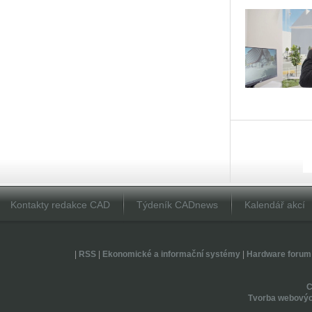
Kontakty redakce CAD
Týdeník CADnews
Kalendář akcí
|
RSS
|
Ekonomické a informační systémy
|
Hardware forum
Tvorba webovýc