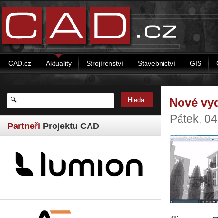
CAD.cz
Aktuality
Strojírenství
Stavebnictví
GIS
Nové vyd
Pátek, 0
Partneři
Projektu CAD