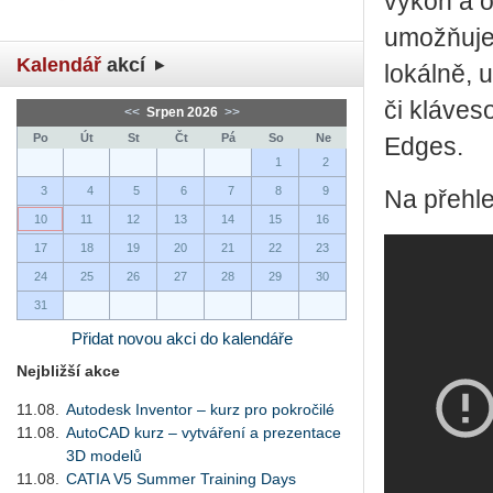
výkon a o
umožňuje 
Kalendář
akcí
lokálně, 
či kláves
<<
Srpen 2026
>>
Po
Út
St
Čt
Pá
So
Ne
Edges.
1
2
3
4
5
6
7
8
9
Na přehle
10
11
12
13
14
15
16
17
18
19
20
21
22
23
24
25
26
27
28
29
30
31
Přidat novou akci do kalendáře
Nejbližší akce
11.08.
Autodesk Inventor – kurz pro pokročilé
11.08.
AutoCAD kurz – vytváření a prezentace
3D modelů
11.08.
CATIA V5 Summer Training Days