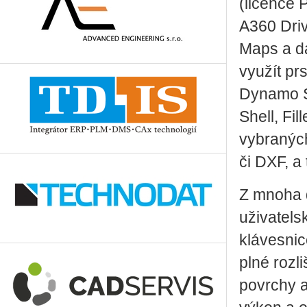
(licence 
A360 Driv
Maps a da
využít prs
Dynamo S
Shell, Fil
vybraných
či DXF, a
Z mnoha d
uživatels
klávesnic
plné rozl
povrchy a