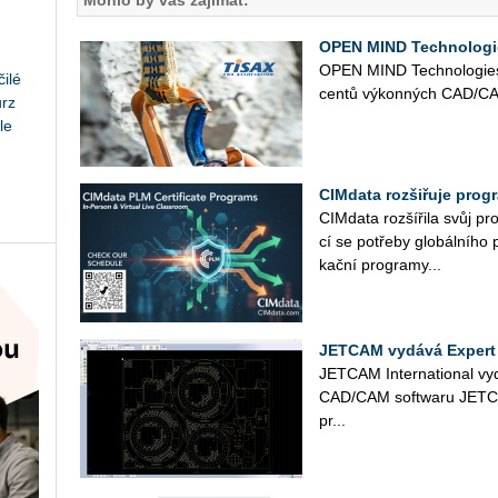
Mohlo by vás zajímat:
OPEN MIND Technologies
OPEN MIND Tech­no­lo­gies 
ilé
cen­tů vý­kon­ných CAD/CAM
urz
le
CIMdata rozšiřuje prog
CIM­da­ta roz­ší­ři­la svůj pr
cí se po­tře­by glo­bál­ní­ho 
kač­ní pro­gra­my...
JETCAM vydává Expert
JET­CAM In­ter­nati­o­nal v
CAD/CAM soft­wa­ru JET­CAM 
pr...