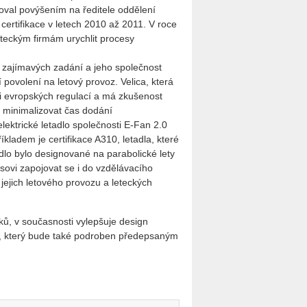
ačoval povýšením na ředitele oddělení
certifikace v letech 2010 až 2011. V roce
eteckým firmám urychlit procesy
í zajímavých zadání a jeho společnost
ní povolení na letový provoz. Velica, která
ci evropských regulací a má zkušenost
o minimalizovat čas dodání
elektrické letadlo společnosti E-Fan 2.0
kladem je certifikace A310, letadla, které
dlo bylo designované na parabolické lety
sovi zapojovat se i do vzdělávacího
 jejich letového provozu a leteckých
ků, v současnosti vylepšuje design
u, který bude také podroben předepsaným