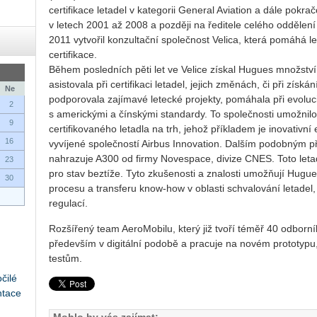
certifikace letadel v kategorii General Aviation a dále pokr
v letech 2001 až 2008 a později na ředitele celého oddělení 
2011 vytvořil konzultační společnost Velica, která pomáhá l
certifikace.
Během posledních pěti let ve Velice získal Hugues množstv
asistovala při certifikaci letadel, jejich změnách, či při získá
Ne
podporovala zajímavé letecké projekty, pomáhala při evolu
2
s americkými a čínskými standardy. To společnosti umožnil
9
certifikovaného letadla na trh, jehož příkladem je inovativní 
16
vyvíjené společností Airbus Innovation. Dalším podobným pří
nahrazuje A300 od firmy Novespace, divize CNES. Toto leta
23
pro stav beztíže. Tyto zkušenosti a znalosti umožňují Hugue
30
procesu a transferu know-how v oblasti schvalování letadel,
regulací.
Rozšířený team AeroMobilu, který již tvoří téměř 40 odborní
především v digitální podobě a pracuje na novém prototyp
testům.
čilé
ntace