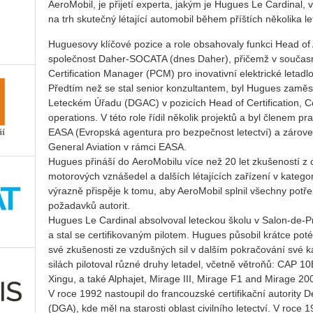
AeroMobil, je přijetí experta, jakým je Hugues Le Cardinal,
na trh skutečný létající automobil během příštích několika le
Huguesovy klíčové pozice a role obsahovaly funkci Head of
společnost Daher-SOCATA (dnes Daher), přičemž v současno
Certification Manager (PCM) pro inovativní elektrické letadlo
Předtím než se stal senior konzultantem, byl Hugues zam
Leteckém Úřadu (DGAC) v pozicích Head of Certification, Co
operations. V této role řídil několik projektů a byl členem pr
EASA (Evropská agentura pro bezpečnost letectví) a zárove
General Aviation v rámci EASA.
Hugues přináší do AeroMobilu více než 20 let zkušeností z obl
motorových vznášedel a dalších létajících zařízení v katego
výrazně přispěje k tomu, aby AeroMobil splnil všechny potře
požadavků autorit.
Hugues Le Cardinal absolvoval leteckou školu v Salon-de-Prov
a stal se certifikovaným pilotem. Hugues působil krátce poté
své zkušenosti ze vzdušných sil v dalším pokračování své 
silách pilotoval různé druhy letadel, včetně větroňů: CAP
Xingu, a také Alphajet, Mirage III, Mirage F1 and Mirage 20
V roce 1992 nastoupil do francouzské certifikační autority
(DGA), kde měl na starosti oblast civilního letectví. V roce 