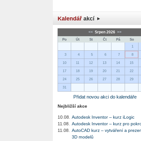
Kalendář
akcí
<<
Srpen 2026
>>
Po
Út
St
Čt
Pá
So
1
3
4
5
6
7
8
10
11
12
13
14
15
17
18
19
20
21
22
24
25
26
27
28
29
31
Přidat novou akci do kalendáře
Nejbližší akce
10.08.
Autodesk Inventor – kurz iLogic
11.08.
Autodesk Inventor – kurz pro pokro
11.08.
AutoCAD kurz – vytváření a preze
3D modelů