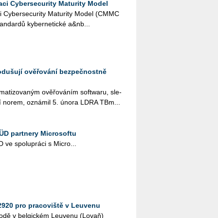
kaci Cybersecurity Maturity Model
­ka­ci Cyber­secu­ri­ty Ma­tu­ri­ty Model (CMMC
an­dar­dů ky­ber­ne­tic­ké a&nb...
odušují ověřování bezpečnostně
­ti­zo­va­ným ově­řo­vá­ním soft­wa­ru, sle­
vá­ní norem, ozná­mil 5. února LDRA TB­m...
ÜD partnery Microsoftu
ve spo­lu­prá­ci s Micro­...
2920 pro pracoviště v Leuvenu
dě v bel­gic­kém Le­u­ve­nu (Lo­vaň)