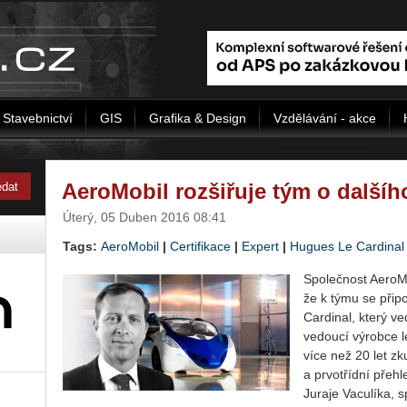
Stavebnictví
GIS
Grafika & Design
Vzdělávání - akce
AeroMobil rozšiřuje tým o dalšíh
Úterý, 05 Duben 2016 08:41
Tags:
AeroMobil
|
Certifikace
|
Expert
|
Hugues Le Cardinal
Společnost AeroMobi
že k týmu se přip
Cardinal, který ve
vedoucí výrobce l
více než 20 let z
a prvotřídní přehle
Juraje Vaculíka, 