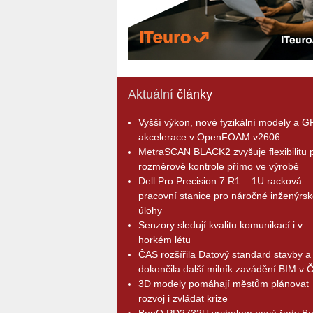
Aktuální
články
Vyšší výkon, nové fyzikální modely a 
akcelerace v OpenFOAM v2606
MetraSCAN BLACK2 zvyšuje flexibilitu p
rozměrové kontrole přímo ve výrobě
Dell Pro Precision 7 R1 – 1U racková
pracovní stanice pro náročné inženýrsk
úlohy
Senzory sledují kvalitu komunikací i v
horkém létu
ČAS rozšířila Datový standard stavby a
dokončila další milník zavádění BIM v 
3D modely pomáhají městům plánovat
rozvoj i zvládat krize
BenQ PD2732U vrcholem nové řady B