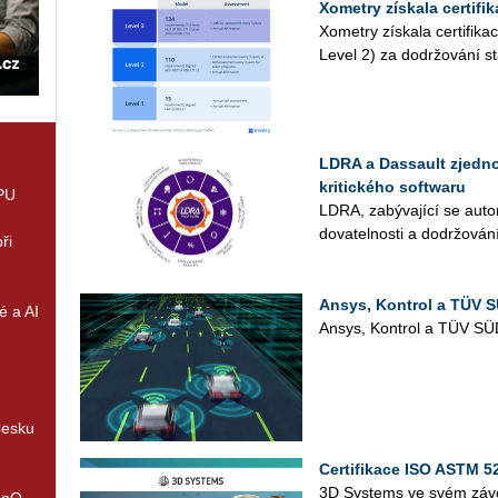
Xometry získala certifi
Xo­me­t­ry zís­ka­la cer­ti­fi
Level 2) za do­dr­žo­vá­ní st
LDRA a Dassault zjedn
kritického softwaru
GPU
LDRA, zabývající se au­to­ma
do­va­tel­nos­ti a do­dr­žo­
ři
Ansys, Kontrol a TÜV S
é a AI
Ansys, Kon­t­rol a TÜV SÜD 
Česku
Certifikace ISO ASTM 5
3D Sys­tems ve svém zá­vo­
enQ