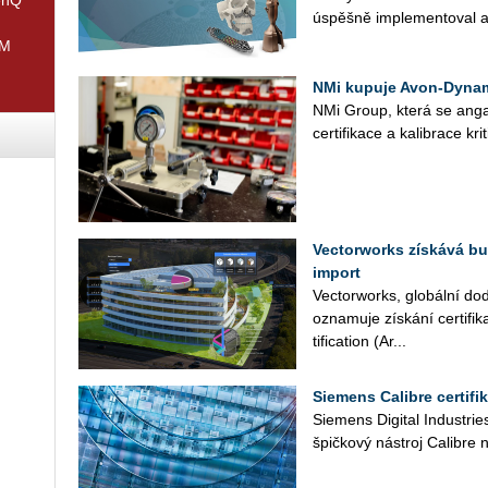
úspěš­ně im­ple­men­to­val a ce
IM
NMi kupuje Avon-Dynam
NMi Group, která se an­ga­žu­j
cer­ti­fi­ka­ce a ka­lib­ra­ce kr
Vectorworks získává bu
import
Vec­tor­works, glo­bál­ní do­d
ozna­mu­je zís­ká­ní cer­ti­f
ti­fi­cati­on (Ar­...
Siemens Calibre certifi
Si­e­mens Di­gi­tal In­dustr
špič­ko­vý ná­stroj Ca­lib­re n