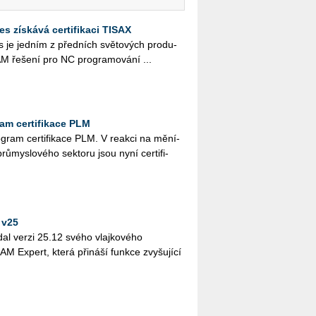
 získává certifikaci TISAX
je jed­ním z před­ních svě­to­vých pro­du­
 ře­še­ní pro NC pro­gra­mo­vá­ní ...
ram certifikace PLM
o­gram cer­ti­fi­ka­ce PLM. V re­ak­ci na mě­ní­
prů­mys­lo­vé­ho sek­to­ru jsou nyní cer­ti­fi­
 v25
ydal verzi 25.12 svého vlaj­ko­vé­ho
Ex­pert, která při­ná­ší funk­ce zvy­šu­jí­cí