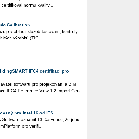
r­ti­fi­ko­val nor­mu kva­li­ty ...
ic Calibration
e v ob­las­ti slu­žeb tes­to­vá­ní, kon­t­ro­ly,
i­tic­kých vý­rob­ků (TIC...
ildingSMART IFC4 certifikaci pro
a­va­tel soft­wa­ru pro pro­jek­to­vá­ní a BIM,
i­ka­ce IFC4 Re­fe­ren­ce View 1.2 Im­port Cer­
kovaný pro Intel 16 od IFS
ies Soft­ware ozná­mi­l 13. čer­ven­ce, že jeho
m­Plat­form pro ve­ri­fi...