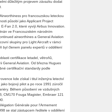
 velmi důležitým projevem závazku dodat
t.
 Airworthiness pro francouzskou leteckou
sti působí jako Applicant Project
 E-Fan 2.0, které vyvíjí Airbus Innovation.
ěstnán ve Francouzském národním
ntinued airworthines a General Aviation
acovní skupiny pro Light Aircraft v rámci
ň byl členem panelu expertů v oddělení
asti certifikace letadel, větroňů,
rii General Aviation. Od března Hugues
bné certifikační standardy podle
ence kde získal i titul inženýra letectví
 jako bojový pilot a po roce 1991 zúročil
kariéry. Během působení ve vzdušných
 10B, CM170 Fouga Magister, Embraer 121
00.
 Délégation Générale pour l'Armement
1998 se stal zástupcem ředitele v oddělení