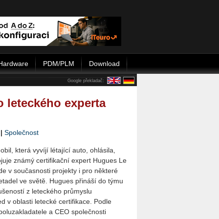
Hardware
PDM/PLM
Download
Google překladač:
o leteckého experta
|
Společnost
l, která vyvíjí létající auto, ohlásila,
ojuje známý certifikační expert Hugues Le
de v současnosti projekty i pro některé
etadel ve světě. Hugues přináší do týmu
kušeností z leteckého průmyslu
d v oblasti letecké certifikace. Podle
spoluzakladatele a CEO společnosti