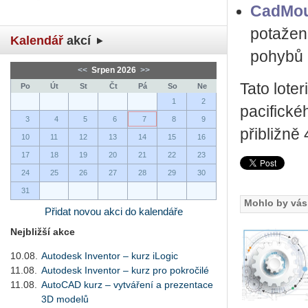
CadMou
potažen
Kalendář
akcí
pohybů 
<<
Srpen 2026
>>
Tato lote
Po
Út
St
Čt
Pá
So
Ne
1
2
pacifické
3
4
5
6
7
8
9
přibližně
10
11
12
13
14
15
16
17
18
19
20
21
22
23
24
25
26
27
28
29
30
31
Mohlo by vás 
Přidat novou akci do kalendáře
Nejbližší akce
10.08.
Autodesk Inventor – kurz iLogic
11.08.
Autodesk Inventor – kurz pro pokročilé
11.08.
AutoCAD kurz – vytváření a prezentace
3D modelů