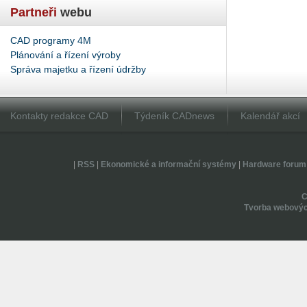
Partneři
webu
CAD programy 4M
Plánování a řízení výroby
Správa majetku a řízení údržby
Kontakty redakce CAD
Týdeník CADnews
Kalendář akcí
|
RSS
|
Ekonomické a informační systémy
|
Hardware forum
Tvorba webovýc