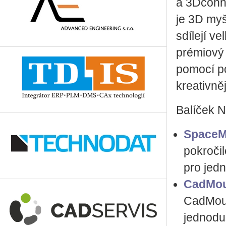
a 3Dconne
je 3D myš
sdílejí v
prémiový 
pomocí po
kreativně
Balíček N
SpaceM
pokročil
pro jed
CadMo
CadMous
jednodu