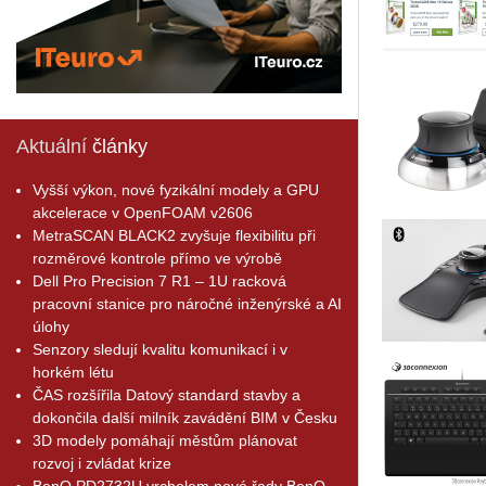
Aktuální
články
Vyšší výkon, nové fyzikální modely a GPU
akcelerace v OpenFOAM v2606
MetraSCAN BLACK2 zvyšuje flexibilitu při
rozměrové kontrole přímo ve výrobě
Dell Pro Precision 7 R1 – 1U racková
pracovní stanice pro náročné inženýrské a AI
úlohy
Senzory sledují kvalitu komunikací i v
horkém létu
ČAS rozšířila Datový standard stavby a
dokončila další milník zavádění BIM v Česku
3D modely pomáhají městům plánovat
rozvoj i zvládat krize
BenQ PD2732U vrcholem nové řady BenQ