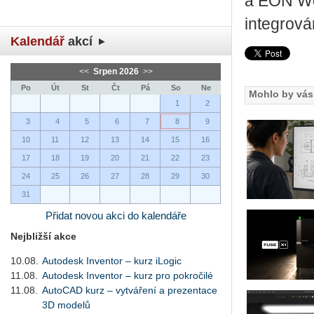
a EON Wo
integrov
Kalendář
akcí
<<
Srpen 2026
>>
Po
Út
St
Čt
Pá
So
Ne
Mohlo by vás 
1
2
3
4
5
6
7
8
9
10
11
12
13
14
15
16
17
18
19
20
21
22
23
24
25
26
27
28
29
30
31
Přidat novou akci do kalendáře
Nejbližší akce
10.08.
Autodesk Inventor – kurz iLogic
11.08.
Autodesk Inventor – kurz pro pokročilé
11.08.
AutoCAD kurz – vytváření a prezentace
3D modelů