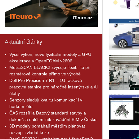
Aktuální
články
Vyšší výkon, nové fyzikální modely a GPU
akcelerace v OpenFOAM v2606
MetraSCAN BLACK2 zvyšuje flexibilitu při
rozměrové kontrole přímo ve výrobě
Dell Pro Precision 7 R1 – 1U racková
pracovní stanice pro náročné inženýrské a AI
úlohy
Senzory sledují kvalitu komunikací i v
horkém létu
ČAS rozšířila Datový standard stavby a
dokončila další milník zavádění BIM v Česku
3D modely pomáhají městům plánovat
rozvoj i zvládat krize
BenQ PD2732U vrcholem nové řady BenQ