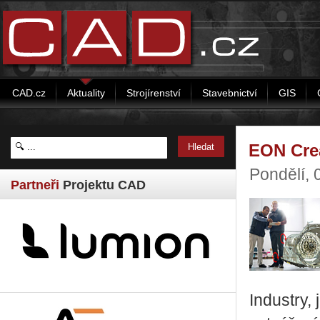
CAD.cz
Aktuality
Strojírenství
Stavebnictví
GIS
EON Cre
Pondělí, 
Partneři
Projektu CAD
Industry,