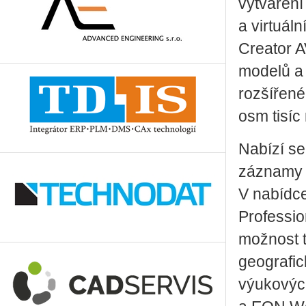
vytváření
a virtuál
Creator A
modelů a
rozšířené
osm tisíc
Nabízí se
záznamy n
V nabídc
Professi
možnost 
geografic
výukovýc