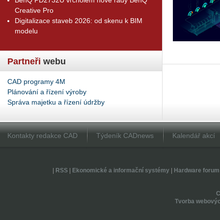
Creative Pro
Digitalizace staveb 2026: od skenu k BIM
modelu
Partneři
webu
CAD programy 4M
Plánování a řízení výroby
Správa majetku a řízení údržby
Kontakty redakce CAD
Týdeník CADnews
Kalendář akcí
|
RSS
|
Ekonomické a informační systémy
|
Hardware forum
Tvorba webovýc