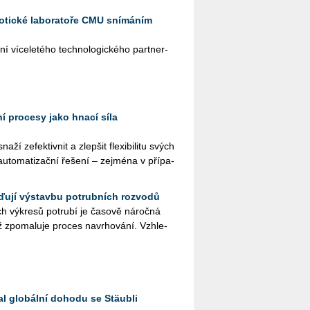
botické laboratoře CMU snímáním
í ví­ce­le­té­ho tech­no­lo­gic­ké­ho part­ner­
í procesy jako hnací síla
ží ze­fek­tiv­nit a zlep­šit fle­xi­bi­li­tu svých
u­to­ma­ti­zač­ní ře­še­ní – zej­mé­na v pří­pa­
ďují výstavbu potrubních rozvodů
ch vý­kre­sů po­tru­bí je ča­so­vě ná­roč­ná
zpo­ma­lu­je pro­ces na­vr­ho­vá­ní. Vzhle­
l globální dohodu se Stäubli