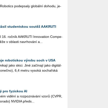
­bo­tics po­de­psa­ly glo­bál­ní do­ho­du, je­
lásil studentskou soutěž AAKRUTI
il 16. roč­ník AA­KRU­TI In­no­vati­on Com­pe­
­že v ob­las­ti na­vr­ho­vá­ní a...
je robotickou výrobu soch v USA
ka­jí jako skici. Jiné za­čí­na­jí jako di­gi­tál­
­ko­neč­no), 6,4 metru vy­so­ká so­chař­ská
i pro fyzickou AI
čo­vém vi­dě­ní a roz­po­zná­vá­ní vzorů (CVPR,
o­ra­do) NVI­DIA před­s...