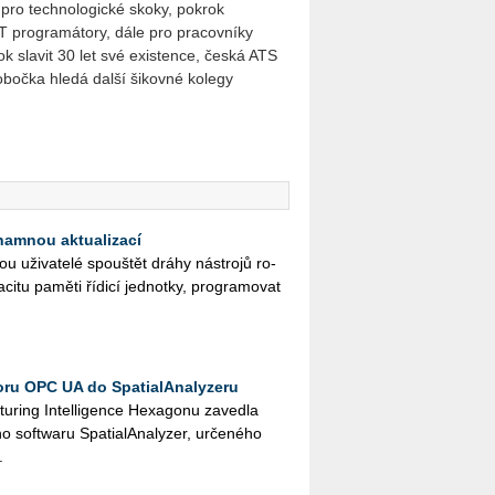
é pro technologické skoky, pokrok
IT programátory, dále pro pracovníky
k slavit 30 let své existence, česká ATS
obočka hledá další šikovné kolegy
namnou aktualizací
ži­va­te­lé spouš­tět dráhy ná­stro­jů ro­
­ci­tu pa­mě­ti ří­di­cí jed­not­ky, pro­gra­mo­vat
ru OPC UA do SpatialAnalyzeru
u­ring In­tel­li­gen­ce He­xa­go­nu za­ved­la
ft­wa­ru Spa­tia­l­A­na­ly­zer, ur­če­né­ho
.