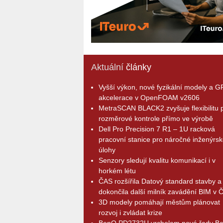
Aktuální
články
Vyšší výkon, nové fyzikální modely a 
akcelerace v OpenFOAM v2606
MetraSCAN BLACK2 zvyšuje flexibilitu p
rozměrové kontrole přímo ve výrobě
Dell Pro Precision 7 R1 – 1U racková
pracovní stanice pro náročné inženýrsk
úlohy
Senzory sledují kvalitu komunikací i v
horkém létu
ČAS rozšířila Datový standard stavby a
dokončila další milník zavádění BIM v 
3D modely pomáhají městům plánovat
rozvoj i zvládat krize
BenQ PD2732U vrcholem nové řady B