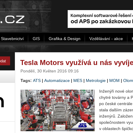
Stavebnictví
GIS
Grafika & Design
Vzdělávání - akce
Tesla Motors využívá u nás vyví
Pondělí, 30 Květen 2016 09:16
Tags:
ATS
|
Automatizace
|
MES
|
Metrologie
|
MOM
|
Olom
Inženýři nové olo
chytré továrny a 
po české centrále
stala dalším záze
inženýrů. Založe
společnostem využ
v oblastech špičko