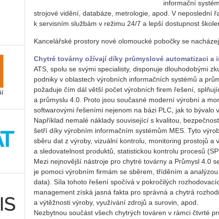
informační systé
strojové vidění, databáze, metrologie, apod. V neposlední 
k servisním službám v režimu 24/7 a lepší dostupnost škole
Kancelářské prostory nové olomoucké pobočky se nacházejí
Chytré továrny ožívají díky průmyslové automatizaci a
ATS, spolu se svými specialisty, disponuje dlouhodobými zk
podniky v oblastech výrobních informačních systémů a prů
požaduje čím dál větší počet výrobních firem řešení, splňuj
a průmyslu 4.0. Proto jsou současné moderní výrobní a mon
softwarovými řešeními nejenom na bázi PLC, jak to bývalo v
Například nemalé náklady související s kvalitou, bezpečno
šetří díky výrobním informačním systémům MES. Tyto výrob
sběru dat z výroby, vizuální kontrolu, monitoring prostojů a
a sledovatelnost produktů, statistickou kontrolu procesů (S
Mezi nejnovější nástroje pro chytré továrny a Průmysl 4.0 
je pomoci výrobním firmám se sběrem, tříděním a analýzou v
data). Síla tohoto řešení spočívá v pokročilých rozhodovací
management získá jasná fakta pro správná a chytrá rozhodnut
a výtěžnosti výroby, využívání zdrojů a surovin, apod.
Nezbytnou součást všech chytrých továren v rámci čtvrté pr