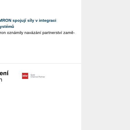
RON spojují síly v integraci
systémů
n ozná­mi­ly na­vá­zá­ní part­ner­ství za­mě­