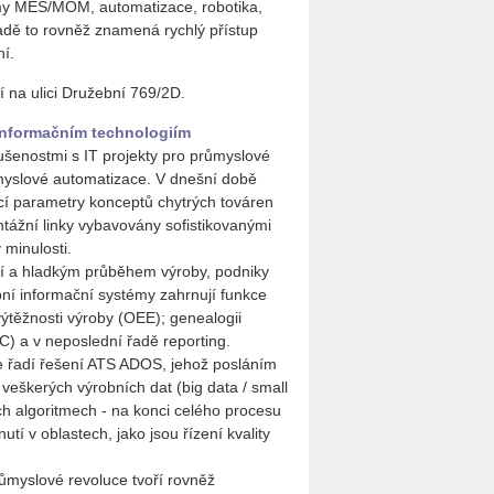
my MES/MOM, automatizace, robotika,
řadě to rovněž znamená rychlý přístup
ní.
 na ulici Družební 769/2D.
 informačním technologiím
ušenostmi s IT projekty pro průmyslové
myslové automatizace. V dnešní době
ící parametry konceptů chytrých továren
tážní linky vybavovány sofistikovanými
 minulosti.
stí a hladkým průběhem výroby, podniky
ní informační systémy zahrnují funkce
 výtěžnosti výroby (OEE); genealogii
PC) a v neposlední řadě reporting.
se řadí řešení ATS ADOS, jehož posláním
eškerých výrobních dat (big data / small
ch algoritmech - na konci celého procesu
í v oblastech, jako jsou řízení kvality
ůmyslové revoluce tvoří rovněž