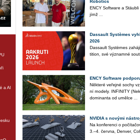
Robotics
ENCY Soft­ware a Stäu­bli Ro
jímž ...
Dassault Systèmes vyh
2026
Das­sault Sys­tè­mes za­há­j
ti­ti­on, své vý­znam­né sou­tě
GPU
ři
ENCY Software podporu
Ně­kte­ré ve­řej­né sochy vzni­
é a AI
ní mo­de­ly. IN­FI­NI­TY (Ne
do­mi­nan­ta od uměl­ce ...
NVIDIA s novými nástroj
Česku
Na kon­fe­ren­ci o po­čí­ta­
3.–4. červ­na, De­n­ver, Co­l
enQ