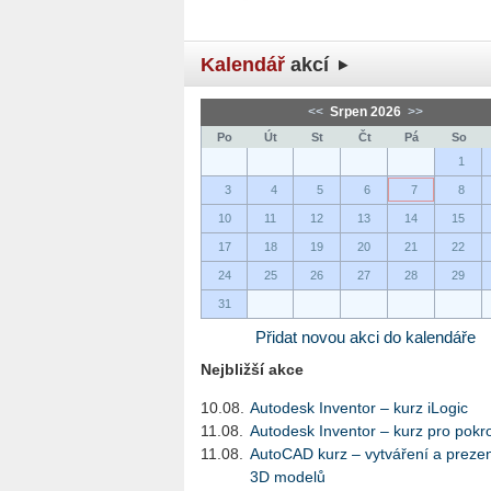
Kalendář
akcí
<<
Srpen 2026
>>
Po
Út
St
Čt
Pá
So
1
3
4
5
6
7
8
10
11
12
13
14
15
17
18
19
20
21
22
24
25
26
27
28
29
31
Přidat novou akci do kalendáře
Nejbližší akce
10.08.
Autodesk Inventor – kurz iLogic
11.08.
Autodesk Inventor – kurz pro pokro
11.08.
AutoCAD kurz – vytváření a preze
3D modelů