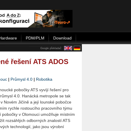
Hardware
PDM/PLM
Download
Google překladač:
jené řešení ATS ADOS
ouc
|
Průmysl 4.0
|
Robotika
moucké pobočky ATS vyvíjí řešení pro
Průmysl 4.0. Hanácká metropole se tak
 v Novém Jičíně a její lounské pobočce
mím rychle rostoucího pracovního týmu
ní pobočky v Olomouci umožňuje místním
ít rozsáhlých odborných znalostí ATS
vých technologií, jako jsou výrobní