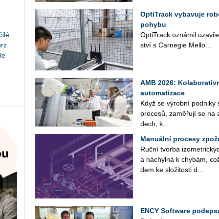
OptiTrack vybavuje ro
pohybu
ilé
Op­tiT­rack ozná­mil uza­vře­n
urz
ství s Car­ne­gie Mel­lo...
le
AMB 2026: Kolaborativn
automatizace
Když se vý­rob­ní pod­ni­ky sna
pro­ce­sů, za­mě­řu­jí se na a
dech, k...
Manuální procesy zpož
Ruční tvor­ba izo­me­t­ric­ký
a ná­chyl­ná k chy­bám, což 
dem ke slo­ži­tos­ti d...
ENCY Software podepsa