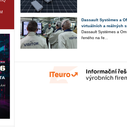
IM
Dassault Systèmes a OM
virtuálních a reálných 
Das­sault Sys­tè­mes a Om­ro
ře­né­ho na ře­...