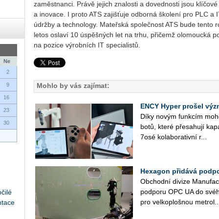
zaměstnanci. Právě jejich znalosti a dovednosti jsou klíčov
a inovace. I proto ATS zajišťuje odborná školení pro PLC a 
údržby a technology. Mateřská společnost ATS bude tento ro
letos oslaví 10 úspěšných let na trhu, přičemž olomoucká p
na pozice výrobních IT specialistů.
Ne
2
9
Mohlo by vás zajímat:
16
ENCY Hyper prošel výz
23
Díky novým funk­cím mohou u
30
bo­tů, které pře­sa­hu­jí ka­pa
7osé ko­la­bo­ra­tiv­ní r...
Hexagon přidává podpo
Ob­chod­ní di­vi­ze Ma­nu­fact
pod­po­ru OPC UA do svého so
čilé
pro vel­ko­ploš­nou me­t­ro­l..
ntace