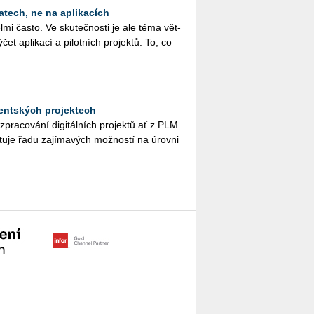
atech, ne na aplikacích
mi často. Ve sku­teč­nos­ti je ale téma vět­
et apli­ka­cí a pi­lot­ních pro­jek­tů. To, co
udentských projektech
y při zpra­co­vá­ní di­gi­tál­ních pro­jek­tů ať z PLM
u­je řadu za­jí­ma­vých mož­nos­tí na úrov­ni