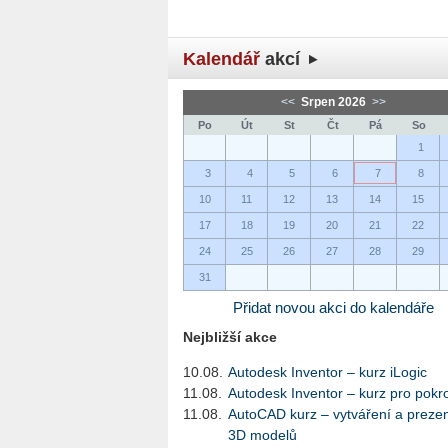
Kalendář
akcí
<<
Srpen 2026
>>
Po
Út
St
Čt
Pá
So
1
3
4
5
6
7
8
10
11
12
13
14
15
17
18
19
20
21
22
24
25
26
27
28
29
31
Přidat novou akci do kalendáře
Nejbližší akce
10.08.
Autodesk Inventor – kurz iLogic
11.08.
Autodesk Inventor – kurz pro pokro
11.08.
AutoCAD kurz – vytváření a preze
3D modelů