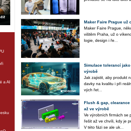
Maker Faire Prague už 
Maker Faire Pra­gue, ně­ko­l
viš­těm Praha, už o ví­ken­d
lo­gie, de­sign i ře...
GPU
ři
Simulace tolerancí jako 
výrobě
Jak za­jis­tit, aby pro­dukt
é a AI
dav­ky na kva­li­tu i při re­ál­
vých ře­t...
Flush & gap, clearance 
až ve výrobě
Česku
Ve vý­rob­ních fir­mách se 
řešit až ve chví­li, kdy je pr
V této fázi se ale uk...
enQ