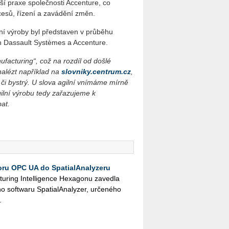
epší praxe společnosti Accenture, co
cesů, řízení a zavádění změn.
vní výroby byl představen v průběhu
h Dassault Systèmes a Accenture.
facturing“, což na rozdíl od došlé
nalézt například na
slovniky.centrum.cz
,
ný či bystrý. U slova agilní vnímáme mírně
gilní výrobu tedy zařazujeme k
at.
ru OPC UA do SpatialAnalyzeru
u­ring In­tel­li­gen­ce He­xa­go­nu za­ved­la
ft­wa­ru Spa­tia­l­A­na­ly­zer, ur­če­né­ho
.