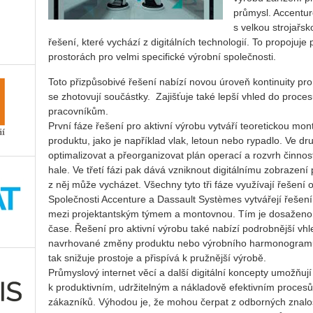
průmysl. Accentur
s velkou strojařsk
řešení, které vychází z digitálních technologií. To propojuje
prostorách pro velmi specifické výrobní společnosti.
Toto přizpůsobivé řešení nabízí novou úroveň kontinuity pr
se zhotovují součástky. Zajišťuje také lepší vhled do proce
pracovníkům.
První fáze řešení pro aktivní výrobu vytváří teoretickou mon
produktu, jako je například vlak, letoun nebo rypadlo. Ve dr
optimalizovat a přeorganizovat plán operací a rozvrh činno
hale. Ve třetí fázi pak dává vzniknout digitálnímu zobrazen
z něj může vycházet. Všechny tyto tři fáze využívají řešení
Společnosti Accenture a Dassault Systèmes vytvářejí řešení,
mezi projektantským týmem a montovnou. Tím je dosažen
čase. Řešení pro aktivní výrobu také nabízí podrobnější vhle
navrhované změny produktu nebo výrobního harmonogramu 
tak snižuje prostoje a přispívá k pružnější výrobě.
Průmyslový internet věcí a další digitální koncepty umožň
k produktivním, udržitelným a nákladově efektivním procesů
zákazníků. Výhodou je, že mohou čerpat z odborných znalost