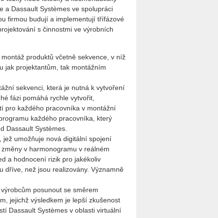
e a Dassault Systèmes ve spolupráci
ou firmou budují a implementují třífázové
 projektování s činnostmi ve výrobních
o montáž produktů včetně sekvence, v níž
su jak projektantům, tak montážním
tážní sekvenci, která je nutná k vytvoření
uhé fázi pomáhá rychle vytvořit,
stí pro každého pracovníka v montážní
í programu každého pracovníka, který
 od Dassault Systèmes.
 jež umožňuje nová digitální spojení
o změny v harmonogramu v reálném
d a hodnocení rizik pro jakékoliv
dříve, než jsou realizovány. Významně
ují výrobcům posunout se směrem
m, jejichž výsledkem je lepší zkušenost
í Dassault Systèmes v oblasti virtuální