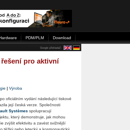
Hardware
PDM/PLM
Download
Google překladač:
řešení pro aktivní
gie
|
Výroba
po oficiálním vydání následující tiskové
ila její česká verze. Společnosti
ault Systèmes
spolupracují
jektu, který demonstruje, jak mohou
ie zvýšit efektivitu a zavést svižnější
ro těžký nebo letecký a kosmonautický