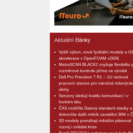
Aktuální
články
Vyšší výkon, nové fyzikální modely a 
akcelerace v OpenFOAM v2606
MetraSCAN BLACK2 zvyšuje flexibilitu p
rozměrové kontrole přímo ve výrobě
Dell Pro Precision 7 R1 – 1U racková
pracovní stanice pro náročné inženýrsk
úlohy
Senzory sledují kvalitu komunikací i v
horkém létu
ČAS rozšířila Datový standard stavby a
dokončila další milník zavádění BIM v 
3D modely pomáhají městům plánovat
rozvoj i zvládat krize
BenQ PD2732U vrcholem nové řady B