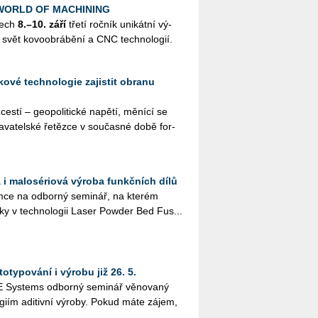
k WORLD OF MACHINING
nech
8.–10. září
třetí roč­ník uni­kát­ní vý­
svět ko­vo­ob­rá­bě­ní a CNC tech­no­lo­gií.
ové technologie zajistit obranu
s­tí – ge­o­po­li­tic­ké na­pě­tí, mě­ní­cí se
a­va­tel­ské ře­těz­ce v sou­čas­né době for­
 i malosériová výroba funkčních dílů
ce na od­bor­ný se­mi­nář, na kte­rém
­ky v tech­no­lo­gii Laser Pow­der Bed Fus...
otypování i výrobu již 26. 5.
Sys­tems od­bor­ný se­mi­nář vě­no­va­ný
o­giím adi­tiv­ní vý­ro­by. Pokud máte zájem,
 ...