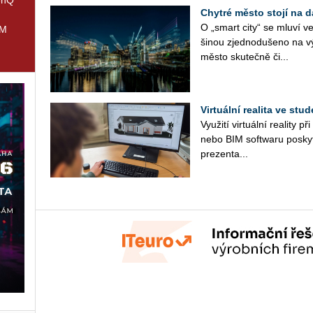
Chytré město stojí na d
O „smart city“ se mluví vel
IM
ši­nou zjed­no­du­še­no na výč
město sku­teč­ně či...
Virtuální realita ve st
Vy­u­ži­tí vir­tu­ál­ní re­a­li­t
nebo BIM soft­waru po­sky­t
pre­zen­ta­...