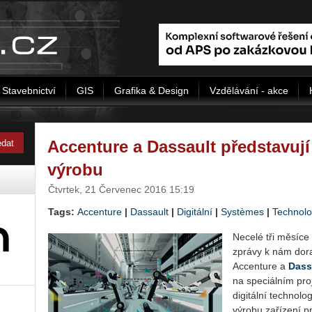
Stavebnictví
GIS
Grafika & Design
Vzdělávání - akce
Accenture a Dassault představují 
výrobu
Čtvrtek, 21 Červenec 2016 15:19
Tags:
Accenture
|
Dassault
|
Digitální
|
Systèmes
|
Technolo
Necelé tři měsíce 
zprávy k nám doraz
Accenture a
Dass
na speciálním pro
digitální technolog
výrobu zařízení p