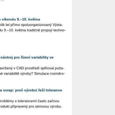
o víkendu 9.–10. května
ik let přímo spo­lu­or­ga­ni­zo­va­ný Vý­sta­
u 9.–10. květ­na tra­dič­ně pro­po­jí tech­no­
nástroj pro řízení variability ve
 na­vr­že­ný v CAD pro­stře­dí splňoval po­ža­
né va­ri­a­bi­li­tě vý­ro­by? Si­mu­la­ce roz­mě­ro­
a scrap: proč výrobci řeší tolerance
pro­blémy s to­le­ran­ce­mi často za­čnou
o­dukt při­pra­ve­ný pro sé­ri­o­vou vý­ro­bu.