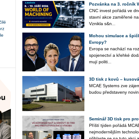
Pozvánka na 3. roční
CNC in­vest po­řá­dá ve d
stav­ní akce za­mě­ře­né na 
ilé
Vznik­la s&n...
urz
le
Mohou simulace a špičk
Evropy?
Ev­ro­pa se na­chá­zí na roz­ce
spo­je­nec­tví a křeh­ké do­d
mu­jí po­li­ti­...
3D tisk z kovů – kusová
MCAE Sys­tems zve zá­jem­
budou před­sta­ve­ny no­vin
Seminář 3D tisk pro prot
Příští týden po­řá­dá MCAE 
nej­mo­der­něj­ším tech­no­l
při­hlas­te se na tuto akci a