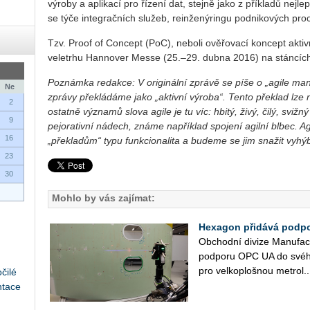
výroby a aplikací pro řízení dat, stejně jako z příkladů nejl
se týče integračních služeb, reinženýringu podnikových pro
Tzv. Proof of Concept (PoC), neboli ověřovací koncept akti
veletrhu Hannover Messe (25.–29. dubna 2016) na stáncíc
Poznámka redakce: V originální zprávě se píše o „agile manu
Ne
zprávy překládáme jako „aktivní výroba“. Tento překlad lze 
2
ostatně významů slova agile je tu víc: hbitý, živý, čilý, sviž
9
pejorativní nádech, známe například spojení agilní blbec. A
16
„překladům“ typu funkcionalita a budeme se jim snažit vyhýb
23
30
Mohlo by vás zajímat:
Hexagon přidává podpo
Ob­chod­ní di­vi­ze Ma­nu­fact
pod­po­ru OPC UA do svého so
pro vel­ko­ploš­nou me­t­ro­l..
čilé
ntace