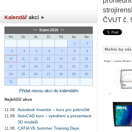
prohlédno
strojíren
Kalendář
akcí
ČVUT č. 
<<
Srpen 2026
>>
Po
Út
St
Čt
Pá
So
Ne
1
2
Mohlo by vás 
3
4
5
6
7
8
9
10
11
12
13
14
15
16
17
18
19
20
21
22
23
24
25
26
27
28
29
30
31
Přidat novou akci do kalendáře
Nejbližší akce
11.08.
Autodesk Inventor – kurz pro pokročilé
11.08.
AutoCAD kurz – vytváření a prezentace
3D modelů
11.08.
CATIA V5 Summer Training Days