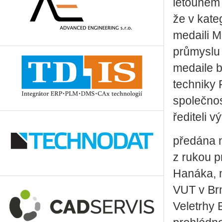
letounem 
že v kateg
medaili M
průmyslu 
medaile b
techniky F
společnos
řediteli 
předána n
z rukou 
Hanáka, m
VUT v Brn
Veletrhy 