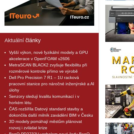
Aktuální
články
Vyšší výkon, nové fyzikální modely a GPU
akcelerace v OpenFOAM v2606
MetraSCAN BLACK2 zvyšuje flexibilitu při
rozměrové kontrole přímo ve výrobě
Dell Pro Precision 7 R1 – 1U racková
pracovní stanice pro náročné inženýrské a AI
úlohy
Senzory sledují kvalitu komunikací i v
horkém létu
ČAS rozšířila Datový standard stavby a
dokončila další milník zavádění BIM v Česku
3D modely pomáhají městům plánovat
rozvoj i zvládat krize
BenQ PD2732U vrcholem nové řady BenQ