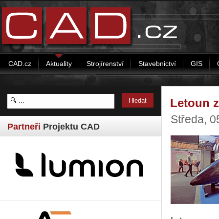
CAD.cz
Aktuality
Strojírenství
Stavebnictví
GIS
Letoun z
Středa, 0
Partneři
Projektu CAD