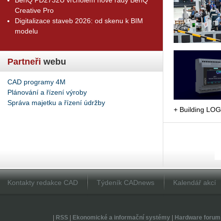
Creative Pro
Digitalizace staveb 2026: od skenu k BIM
modelu
Partneři
webu
CAD programy 4M
Plánování a řízení výroby
Správa majetku a řízení údržby
+ Bu­il­ding LOGO!
Kontakty redakce CAD
Týdeník CADnews
Kalendář akcí
|
RSS
|
Ekonomické a informační systémy
|
Hardware forum