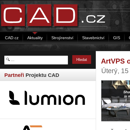
CAD.cz
Aktuality
Strojírenství
Stavebnictví
GIS
ArtVPS o
Úterý, 15
Partneři
Projektu CAD