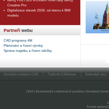
Creative Pro
Digitalizace staveb 2026: od skenu k BIM
modelu
Partneři
webu
CAD programy 4M
Plánování a řízení výroby
Správa majetku a řízení údržby
Kontakty redakce CAD
Týdeník CADnews
Kalendář akcí
|
RSS
|
Ekonomické a informační systémy
|
Hardware forum
Tvorba webovýc