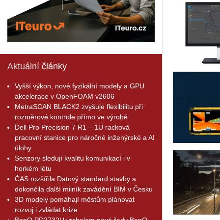
Aktuální
články
Vyšší výkon, nové fyzikální modely a GPU
akcelerace v OpenFOAM v2606
MetraSCAN BLACK2 zvyšuje flexibilitu při
rozměrové kontrole přímo ve výrobě
Dell Pro Precision 7 R1 – 1U racková
pracovní stanice pro náročné inženýrské a AI
úlohy
Senzory sledují kvalitu komunikací i v
horkém létu
ČAS rozšířila Datový standard stavby a
dokončila další milník zavádění BIM v Česku
3D modely pomáhají městům plánovat
rozvoj i zvládat krize
BenQ PD2732U vrcholem nové řady BenQ