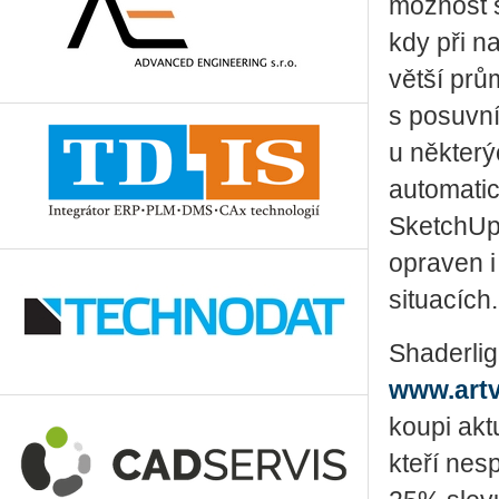
možnost s
kdy při n
větší prů
s posuvní
u některý
automatic
SketchUp
opraven i
situacích.
Shaderlig
www.art
koupi akt
kteří nes