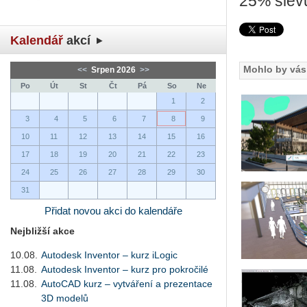
25% slev
Kalendář
akcí
Mohlo by vás 
<<
Srpen 2026
>>
Po
Út
St
Čt
Pá
So
Ne
1
2
3
4
5
6
7
8
9
10
11
12
13
14
15
16
17
18
19
20
21
22
23
24
25
26
27
28
29
30
31
Přidat novou akci do kalendáře
Nejbližší akce
10.08.
Autodesk Inventor – kurz iLogic
11.08.
Autodesk Inventor – kurz pro pokročilé
11.08.
AutoCAD kurz – vytváření a prezentace
3D modelů