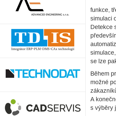
funkce, t
simulaci 
Detekce s
především
automatiz
simulace,
se lze pak
Během pro
možné pou
zákazníků
A konečně
s výběry