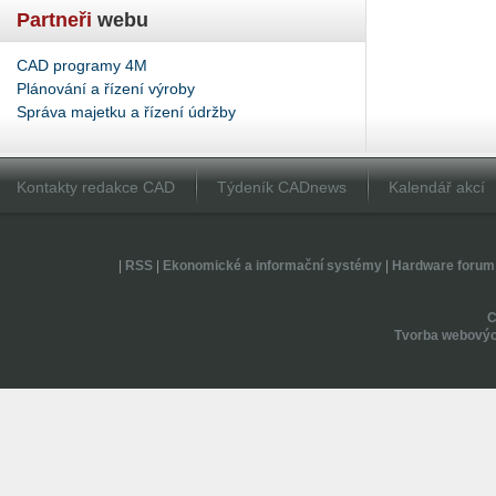
Partneři
webu
CAD programy 4M
Plánování a řízení výroby
Správa majetku a řízení údržby
Kontakty redakce CAD
Týdeník CADnews
Kalendář akcí
|
RSS
|
Ekonomické a informační systémy
|
Hardware forum
Tvorba webovýc