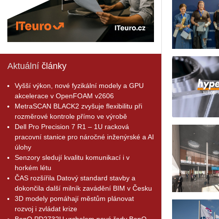
Aktuální
články
Vyšší výkon, nové fyzikální modely a GPU
akcelerace v OpenFOAM v2606
MetraSCAN BLACK2 zvyšuje flexibilitu při
rozměrové kontrole přímo ve výrobě
Dell Pro Precision 7 R1 – 1U racková
pracovní stanice pro náročné inženýrské a AI
úlohy
Senzory sledují kvalitu komunikací i v
horkém létu
ČAS rozšířila Datový standard stavby a
dokončila další milník zavádění BIM v Česku
3D modely pomáhají městům plánovat
rozvoj i zvládat krize
BenQ PD2732U vrcholem nové řady BenQ