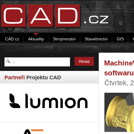
CAD.cz
Aktuality
Strojírenství
Stavebnictví
GIS
MachineW
softwaru
Partneři
Projektu CAD
Čtvrtek, 