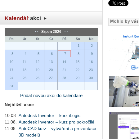
Kalendář
akcí
Mohlo by vás 
<<
Srpen 2026
>>
Po
Út
St
Čt
Pá
So
Ne
1
2
3
4
5
6
7
8
9
10
11
12
13
14
15
16
17
18
19
20
21
22
23
24
25
26
27
28
29
30
31
Přidat novou akci do kalendáře
Nejbližší akce
10.08.
Autodesk Inventor – kurz iLogic
11.08.
Autodesk Inventor – kurz pro pokročilé
11.08.
AutoCAD kurz – vytváření a prezentace
3D modelů