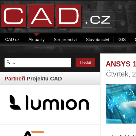
CAD.cz
Aktuality
Strojírenství
Stavebnictví
GIS
ANSYS 18
Čtvrtek, 
Partneři
Projektu CAD