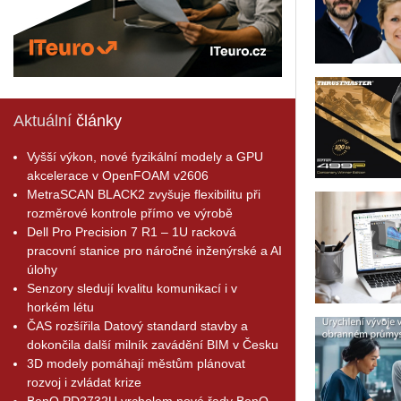
Aktuální
články
Vyšší výkon, nové fyzikální modely a GPU
akcelerace v OpenFOAM v2606
MetraSCAN BLACK2 zvyšuje flexibilitu při
rozměrové kontrole přímo ve výrobě
Dell Pro Precision 7 R1 – 1U racková
pracovní stanice pro náročné inženýrské a AI
úlohy
Senzory sledují kvalitu komunikací i v
horkém létu
ČAS rozšířila Datový standard stavby a
dokončila další milník zavádění BIM v Česku
3D modely pomáhají městům plánovat
rozvoj i zvládat krize
BenQ PD2732U vrcholem nové řady BenQ