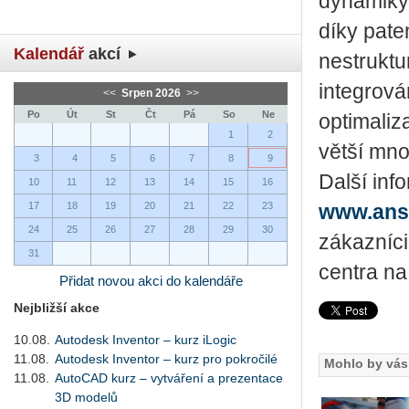
dynamiky 
díky pate
Kalendář
akcí
nestruktu
integrov
<<
Srpen 2026
>>
Po
Út
St
Čt
Pá
So
Ne
optimaliz
1
2
větší mno
3
4
5
6
7
8
9
Další inf
10
11
12
13
14
15
16
17
18
19
20
21
22
23
www.ansy
24
25
26
27
28
29
30
zákazníc
31
centra n
Přidat novou akci do kalendáře
Nejbližší akce
10.08.
Autodesk Inventor – kurz iLogic
11.08.
Autodesk Inventor – kurz pro pokročilé
Mohlo by vás 
11.08.
AutoCAD kurz – vytváření a prezentace
3D modelů