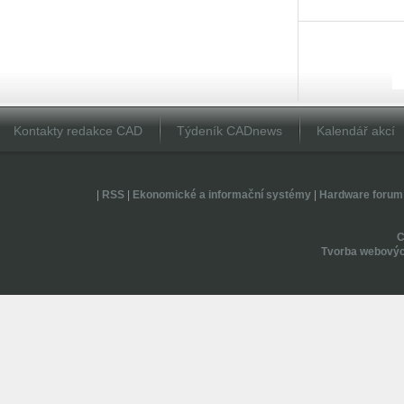
Kontakty redakce CAD
Týdeník CADnews
Kalendář akcí
|
RSS
|
Ekonomické a informační systémy
|
Hardware forum
Tvorba webovýc