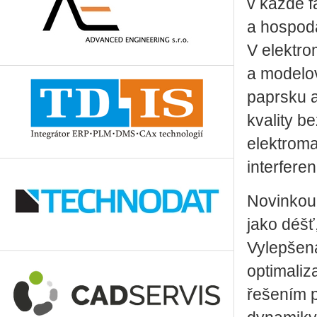
v každé f
a hospodá
V elektro
a modelo
paprsku 
kvality b
elektroma
interferen
Novinkou 
jako déšť
Vylepšena
optimaliz
řešením p