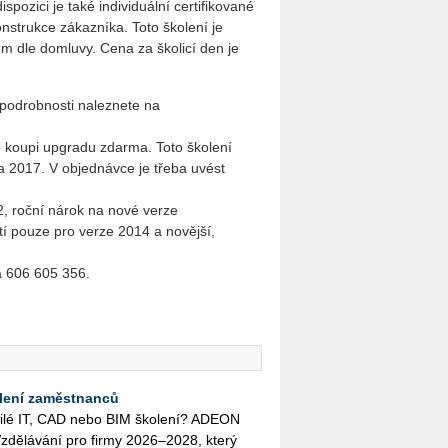
ispozici je také individuální certifikované
nstrukce zákazníka. Toto školení je
m dle domluvy. Cena za školicí den je
 podrobnosti naleznete na
ke koupi upgradu zdarma. Toto školení
a 2017. V objednávce je třeba uvést
2, roční nárok na nové verze
í pouze pro verze 2014 a novější,
a 606 605 356.
lení zaměstnanců
o­či­lé IT, CAD nebo BIM ško­le­ní? ADEON
zdě­lá­vá­ní pro firmy 2026–2028, který