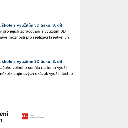
škole s využitím 3D tisku, 9. díl
pro je­jich zpra­co­vá­ní s vy­u­ži­tím 3D
a­vé mož­nos­ti pro re­a­li­za­ci kre­a­tiv­ních
škole s využitím 3D tisku, 8. díl
še­ho vol­né­ho se­ri­á­lu na téma vy­u­ži­tí
­ko­lik za­jí­ma­vých uká­zek vy­u­ži­tí těch­to