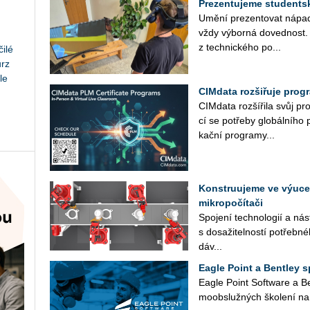
Prezentujeme studentské
Umění pre­zen­to­vat ná­pa­dy
vždy vý­bor­ná do­ved­nost
z tech­nic­ké­ho po...
ilé
urz
le
CIMdata rozšiřuje prog
CIM­da­ta roz­ší­ři­la svůj pr
cí se po­tře­by glo­bál­ní­ho 
kač­ní pro­gra­my...
Konstruujeme ve výuce 
mikropočítači
Spo­je­ní tech­no­lo­gií a ná­s
s do­sa­ži­tel­nos­tí po­třeb­
dáv...
Eagle Point a Bentley 
Eagle Point Soft­ware a Be
mo­ob­služ­ných ško­le­ní na 