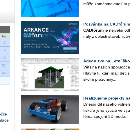
může za­měst­na­va­te­lům p
Pozvánka na CADfórum
CAD­fó­rum
je nej­vět­ší od­
ná­ly z ob­las­ti sta­veb­nic­tví
Ne
2
9
16
Adeon zve na Letní ško
23
Vět­ši­na na­šich spo­lu­ob­ča
Hlav­ně ti, kteří mají děti 
30
škol­ní prázd­ni­ny...
Realizujeme projekty na 
Dneš­ní díl na­še­ho vol­né­ho
tisku a jeho vy­u­ži­tí ve v
čilé
téma spo­je­ní 3D mo­de...
ntace