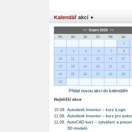
Kalendář
akcí
<<
Srpen 2026
>>
Po
Út
St
Čt
Pá
So
1
3
4
5
6
7
8
10
11
12
13
14
15
17
18
19
20
21
22
24
25
26
27
28
29
31
Přidat novou akci do kalendáře
Nejbližší akce
10.08.
Autodesk Inventor – kurz iLogic
11.08.
Autodesk Inventor – kurz pro pokro
11.08.
AutoCAD kurz – vytváření a preze
3D modelů