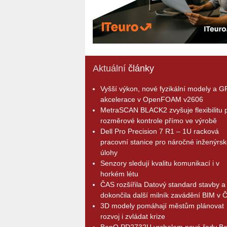
Aktuální
články
Vyšší výkon, nové fyzikální modely a 
akcelerace v OpenFOAM v2606
MetraSCAN BLACK2 zvyšuje flexibilitu p
rozměrové kontrole přímo ve výrobě
Dell Pro Precision 7 R1 – 1U racková
pracovní stanice pro náročné inženýrsk
úlohy
Senzory sledují kvalitu komunikací i v
horkém létu
ČAS rozšířila Datový standard stavby a
dokončila další milník zavádění BIM v 
3D modely pomáhají městům plánovat
rozvoj i zvládat krize
BenQ PD2732U vrcholem nové řady B