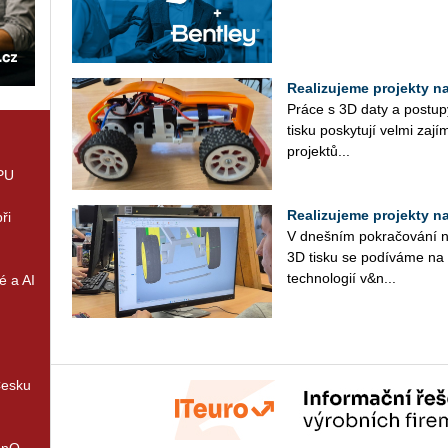
Realizujeme projekty na 
Práce s 3D daty a po­stu­py 
tisku po­sky­tu­jí velmi za­jí­m
pro­jek­tů...
GPU
Realizujeme projekty na 
ři
V dneš­ním po­kra­čo­vá­ní na­
3D tisku se po­dí­vá­me na ně
tech­no­lo­gií v&n...
é a AI
Česku
enQ