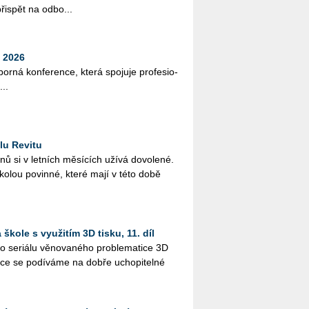
ři­spět na od­bo...
 2026
bor­ná kon­fe­ren­ce, která spo­ju­je pro­fe­si­o­
...
lu Revitu
­nů si v let­ních mě­sí­cích užívá do­vo­le­né.
ško­lou po­vin­né, které mají v této době
škole s využitím 3D tisku, 11. díl
 se­ri­á­lu vě­no­va­né­ho pro­ble­ma­ti­ce 3D
ýuce se po­dí­vá­me na dobře ucho­pi­tel­né