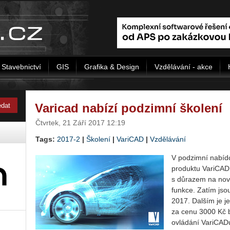
Stavebnictví
GIS
Grafika & Design
Vzdělávání - akce
Varicad nabízí podzimní školení
Čtvrtek, 21 Září 2017 12:19
Tags:
2017-2
|
Školení
|
VariCAD
|
Vzdělávání
V podzimní nabídc
produktu VariCAD
s důrazem na nové
funkce. Zatím jsou
2017. Dalším je j
za cenu 3000 Kč 
ovládání VariCADu