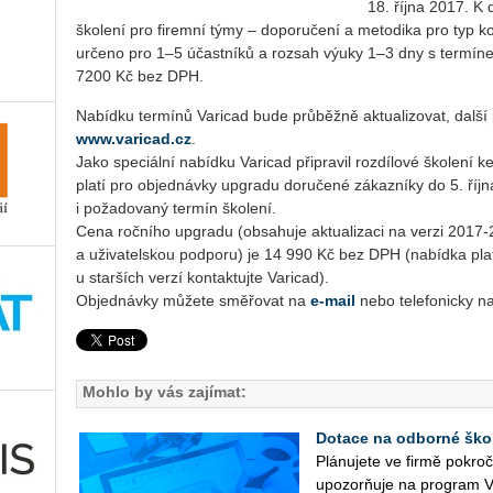
18. října 2017. K d
školení pro firemní týmy – doporučení a metodika pro typ ko
určeno pro 1–5 účastníků a rozsah výuky 1–3 dny s termíne
7200 Kč bez DPH.
Nabídku termínů Varicad bude průběžně aktualizovat, další
www.varicad.cz
.
Jako speciální nabídku Varicad připravil rozdílové školení 
platí pro objednávky upgradu doručené zákazníky do 5. říjn
i požadovaný termín školení.
Cena ročního upgradu (obsahuje aktualizaci na verzi 2017-
a uživatelskou podporu) je 14 990 Kč bez DPH (nabídka plat
u starších verzí kontaktujte Varicad).
Objednávky můžete směřovat na
e-mail
nebo telefonicky n
Mohlo by vás zajímat:
Dotace na odborné ško
Plá­nu­je­te ve firmě po­kr
upo­zorňuje na pro­gram V