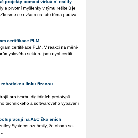
 projekty pomocí virtuální reality
 a pr­vot­ní myš­len­ky v týmu ře­ši­te­lů je
. Zkus­me se ovšem na toto téma po­dí­vat
ram certifikace PLM
o­gram cer­ti­fi­ka­ce PLM. V re­ak­ci na mě­ní­
prů­mys­lo­vé­ho sek­to­ru jsou nyní cer­ti­fi­
robotickou linku řízenou
tro­jů pro tvor­bu di­gi­tál­ních pro­to­ty­pů
né­ho tech­nic­ké­ho a soft­wa­ro­vého vy­ba­ve­ní
spolupracují na AEC školeních
nt­ley Sys­tems ozná­mi­ly, že obsah sa­
...