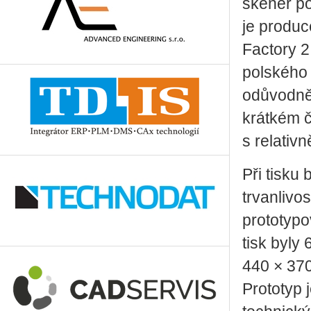
skener p
je produc
Factory 2.
polského 
odůvodněn
krátkém č
s relativ
Při tisku
trvanlivo
prototypo
tisk byly
440 × 370
Prototyp 