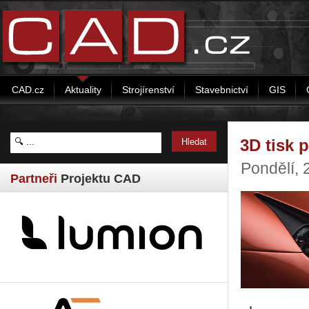
CAD.cz
Aktuality
Strojírenství
Stavebnictví
GIS
3D tisk 
Pondělí, 
Partneři
Projektu CAD