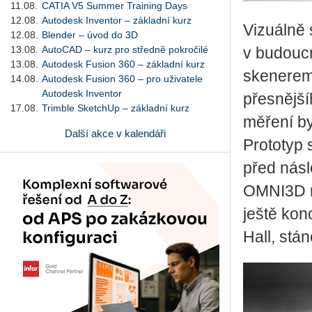
11.08.
CATIA V5 Summer Training Days
12.08.
Autodesk Inventor – základní kurz
Vizuálně 
12.08.
Blender – úvod do 3D
13.08.
AutoCAD – kurz pro středně pokročilé
v budouc
13.08.
Autodesk Fusion 360 – základní kurz
skenerem 
14.08.
Autodesk Fusion 360 – pro uživatele
Autodesk Inventor
přesnější
17.08.
Trimble SketchUp – základní kurz
měření by
Další akce v kalendáři
Prototyp
před násl
OMNI3D n
ještě kon
Hall, stá