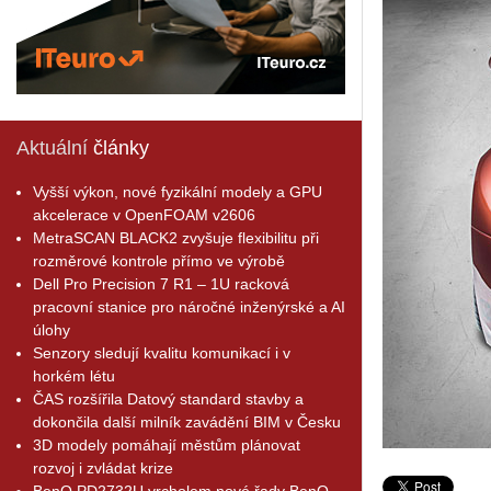
Aktuální
články
Vyšší výkon, nové fyzikální modely a GPU
akcelerace v OpenFOAM v2606
MetraSCAN BLACK2 zvyšuje flexibilitu při
rozměrové kontrole přímo ve výrobě
Dell Pro Precision 7 R1 – 1U racková
pracovní stanice pro náročné inženýrské a AI
úlohy
Senzory sledují kvalitu komunikací i v
horkém létu
ČAS rozšířila Datový standard stavby a
dokončila další milník zavádění BIM v Česku
3D modely pomáhají městům plánovat
rozvoj i zvládat krize
BenQ PD2732U vrcholem nové řady BenQ