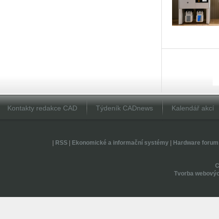
Kontakty redakce CAD
Týdeník CADnews
Kalendář akcí
|
RSS
|
Ekonomické a informační systémy
|
Hardware forum
Tvorba webovýc