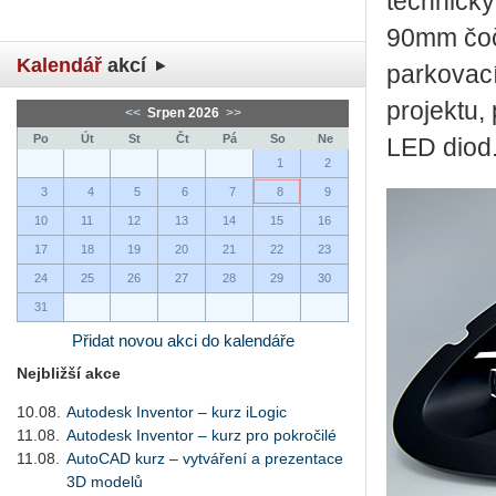
technický
90mm čočk
Kalendář
akcí
parkovací
projektu,
<<
Srpen 2026
>>
Po
Út
St
Čt
Pá
So
Ne
LED diod
1
2
3
4
5
6
7
8
9
10
11
12
13
14
15
16
17
18
19
20
21
22
23
24
25
26
27
28
29
30
31
Přidat novou akci do kalendáře
Nejbližší akce
10.08.
Autodesk Inventor – kurz iLogic
11.08.
Autodesk Inventor – kurz pro pokročilé
11.08.
AutoCAD kurz – vytváření a prezentace
3D modelů