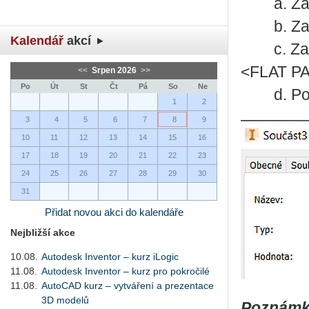
a. Zadej
b. Zadej
Kalendář
akcí
c. Zade
<FLAT P
<<
Srpen 2026
>>
Po
Út
St
Čt
Pá
So
Ne
d. Použij
1
2
3
4
5
6
7
8
9
10
11
12
13
14
15
16
17
18
19
20
21
22
23
24
25
26
27
28
29
30
31
Přidat novou akci do kalendáře
Nejbližší akce
10.08.
Autodesk Inventor – kurz iLogic
11.08.
Autodesk Inventor – kurz pro pokročilé
11.08.
AutoCAD kurz – vytváření a prezentace
3D modelů
Poznámk