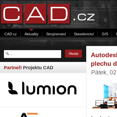
CAD.cz
Aktuality
Strojírenství
Stavebnictví
GIS
Autodesk
plechu 
Partneři
Projektu CAD
Pátek, 0