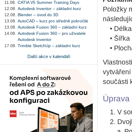
11.08.
CATIA V5 Summer Training Days
Položky m
12.08.
Autodesk Inventor – základní kurz
12.08.
Blender – úvod do 3D
následuj
13.08.
AutoCAD – kurz pro středně pokročilé
13.08.
Autodesk Fusion 360 – základní kurz
• Délka
14.08.
Autodesk Fusion 360 – pro uživatele
• Šířka 
Autodesk Inventor
17.08.
Trimble SketchUp – základní kurz
• Ploch
Další akce v kalendáři
Vlastnost
vytváření
součásti k
Úprava
1. V sou
2. Dvojkl
a. Použij