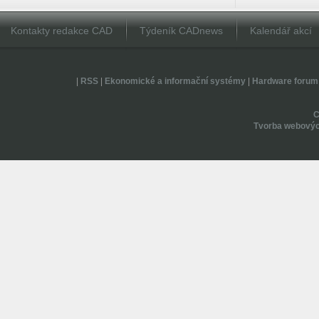
Kontakty redakce CAD
Týdeník CADnews
Kalendář akcí
|
RSS
|
Ekonomické a informační systémy
|
Hardware forum
Tvorba webovýc