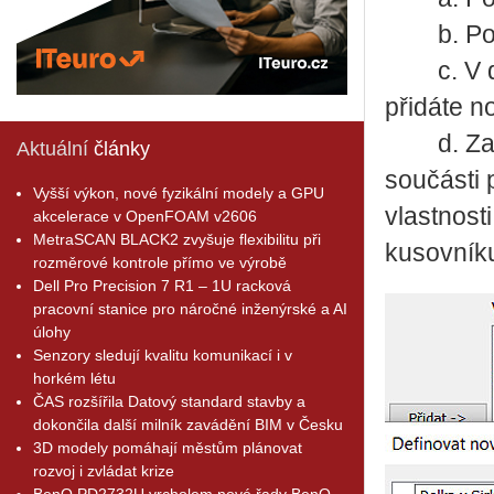
b. Použi
c. V dia
přidáte n
d. Zad
Aktuální
články
součásti 
Vyšší výkon, nové fyzikální modely a GPU
vlastnost
akcelerace v OpenFOAM v2606
MetraSCAN BLACK2 zvyšuje flexibilitu při
kusovníku
rozměrové kontrole přímo ve výrobě
Dell Pro Precision 7 R1 – 1U racková
pracovní stanice pro náročné inženýrské a AI
úlohy
Senzory sledují kvalitu komunikací i v
horkém létu
ČAS rozšířila Datový standard stavby a
dokončila další milník zavádění BIM v Česku
3D modely pomáhají městům plánovat
rozvoj i zvládat krize
BenQ PD2732U vrcholem nové řady BenQ