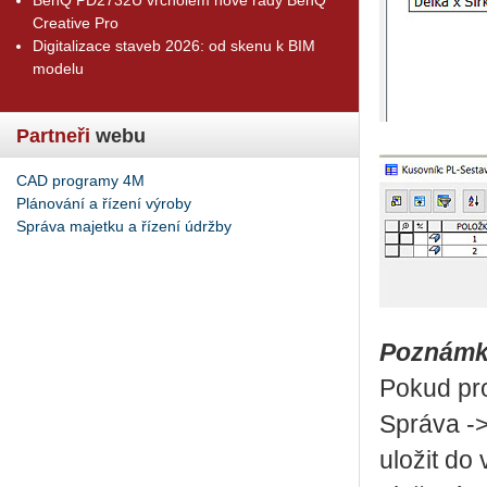
Creative Pro
Digitalizace staveb 2026: od skenu k BIM
modelu
Partneři
webu
CAD programy 4M
Plánování a řízení výroby
Správa majetku a řízení údržby
Poznámk
Pokud pro
Správa ->
uložit do