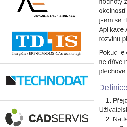
hodnoty z
okolností 
jsem se d
Aplikace 
rozvinu p
Pokud je 
nejdříve 
plechové 
Definic
1. Přejdě
Uživatels
2. Nadefi