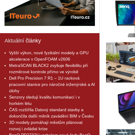
Aktuální
články
Vyšší výkon, nové fyzikální modely a GPU
akcelerace v OpenFOAM v2606
MetraSCAN BLACK2 zvyšuje flexibilitu při
rozměrové kontrole přímo ve výrobě
Dell Pro Precision 7 R1 – 1U racková
pracovní stanice pro náročné inženýrské a AI
úlohy
Senzory sledují kvalitu komunikací i v
horkém létu
ČAS rozšířila Datový standard stavby a
dokončila další milník zavádění BIM v Česku
3D modely pomáhají městům plánovat
rozvoj i zvládat krize
BenQ PD2732U vrcholem nové řady BenQ