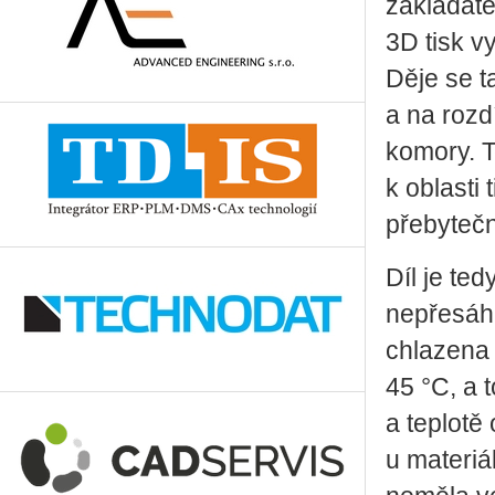
zakladatel
3D tisk v
Děje se t
a na rozd
komory. T
k oblasti 
přebytečn
Díl je te
nepřesáhn
chlazena 
45 °C, a 
a teplotě
u materiá