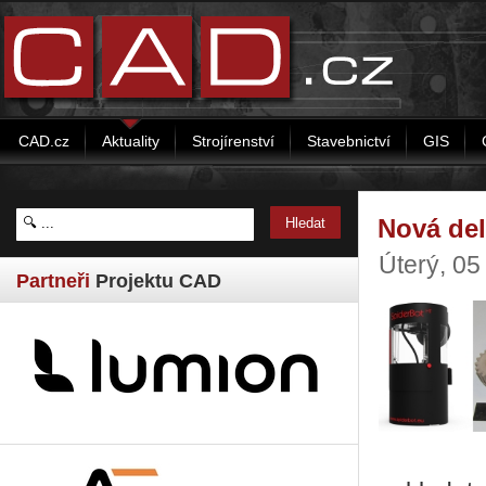
CAD.cz
Aktuality
Strojírenství
Stavebnictví
GIS
Nová del
Úterý, 0
Partneři
Projektu CAD