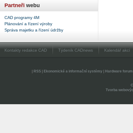
Partneři
webu
CAD programy 4M
Plánování a řízení výroby
Správa majetku a řízení údržby
Kontakty redakce CAD
Týdeník CADnews
Kalendář akcí
|
RSS
|
Ekonomické a informační systémy
|
Hardware forum
Tvorba webovýc