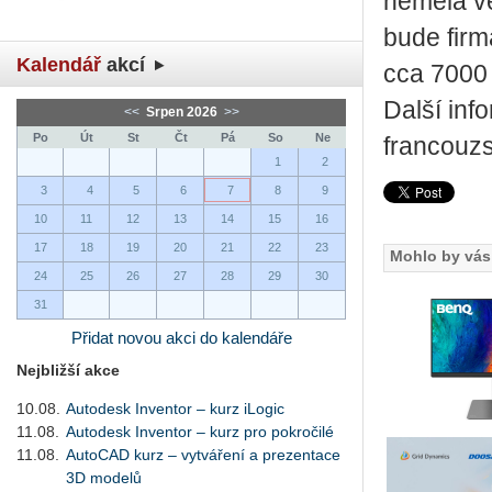
neměla ve
bude firm
Kalendář
akcí
cca 7000 
Další in
<<
Srpen 2026
>>
Po
Út
St
Čt
Pá
So
Ne
francouzs
1
2
3
4
5
6
7
8
9
10
11
12
13
14
15
16
17
18
19
20
21
22
23
Mohlo by vás 
24
25
26
27
28
29
30
31
Přidat novou akci do kalendáře
Nejbližší akce
10.08.
Autodesk Inventor – kurz iLogic
11.08.
Autodesk Inventor – kurz pro pokročilé
11.08.
AutoCAD kurz – vytváření a prezentace
3D modelů