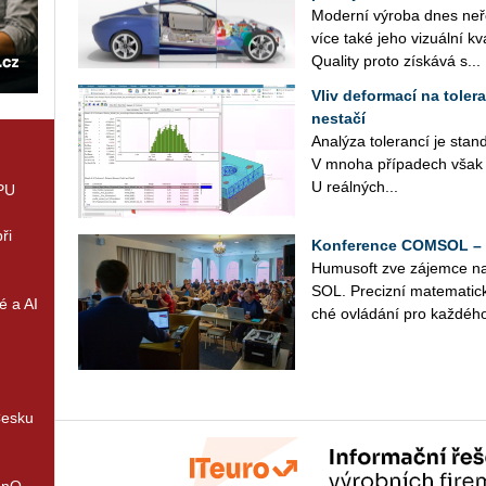
Mo­der­ní vý­ro­ba dnes ne­ř
více také jeho vi­zu­ál­ní kva
Qua­li­ty proto zís­ká­vá s...
Vliv deformací na toler
nestačí
Ana­lý­za to­le­ran­cí je stan
V mnoha pří­pa­dech však pr
U re­ál­ných...
GPU
ři
Konference COMSOL – 1
Hu­mu­soft zve zá­jem­ce n
SOL. Pre­ciz­ní ma­te­ma­tic­
é a AI
ché ovlá­dá­ní pro kaž­dé­ho
Česku
enQ