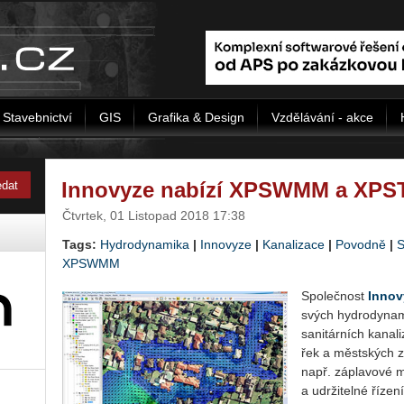
Stavebnictví
GIS
Grafika & Design
Vzdělávání - akce
Innovyze nabízí XPSWMM a XPST
Čtvrtek, 01 Listopad 2018 17:38
Tags:
Hydrodynamika
|
Innovyze
|
Kanalizace
|
Povodně
|
S
XPSWMM
Společnost
Innov
svých hyd­ro­dy­na
sanitárních kanal
řek a městských 
např. záplavové m
a udržitelné říze