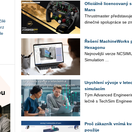
Oficiálně licencovaný s
Mans
Thrust­mas­ter před­sta­vu­je
ilé
di­neč­né spo­lu­prá­ce se zn
urz
le
Řešení MachineWorks 
Hexagonu
Nej­no­věj­ší verze NC­SI­MU
Si­mu­lati­on ...
Urychlení vývoje v let
simulacím
Tým Advan­ced En­gi­nee­rin
leč­ně s Tech­Si­m Engineer
Proč zákazník vnímá kva
použije