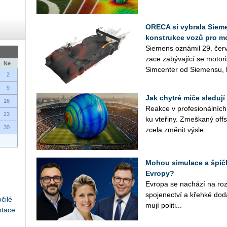
ORECA si vybrala Sieme
konstrukce vozů pro m
Sie­mens ozná­mil 29. červ
za­ce za­bý­va­jí­cí se mo­to­
Ne
Sim­cen­ter od Sie­men­su, k
2
9
Jak chytré míče sledují
16
Re­ak­ce v pro­fe­si­o­nál­ní
23
ku vte­ři­ny. Zmeš­ka­ný off
30
zcela změ­nit vý­sle...
Mohou simulace a špičk
Evropy?
Ev­ro­pa se na­chá­zí na roz­ce
spo­je­nec­tví a křeh­ké do­d
čilé
mu­jí po­li­ti­...
ntace