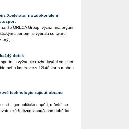
ns Xcelerator na zdokonalení
otosport
­na, že ORE­CA Group, vý­znam­ná or­ga­ni­
ris­tic­kým spor­tem, si vy­bra­la soft­ware
terý j...
 každý dotek
ch spor­tech vy­ža­du­je roz­ho­do­vá­ní ve zlom­
­si­de nebo kon­tro­verz­ní žlutá karta mohou
ové technologie zajistit obranu
s­tí – ge­o­po­li­tic­ké na­pě­tí, mě­ní­cí se
a­va­tel­ské ře­těz­ce v sou­čas­né době for­