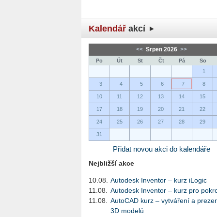
Kalendář
akcí
<<
Srpen 2026
>>
Po
Út
St
Čt
Pá
So
1
3
4
5
6
7
8
10
11
12
13
14
15
17
18
19
20
21
22
24
25
26
27
28
29
31
Přidat novou akci do kalendáře
Nejbližší akce
10.08.
Autodesk Inventor – kurz iLogic
11.08.
Autodesk Inventor – kurz pro pokro
11.08.
AutoCAD kurz – vytváření a preze
3D modelů