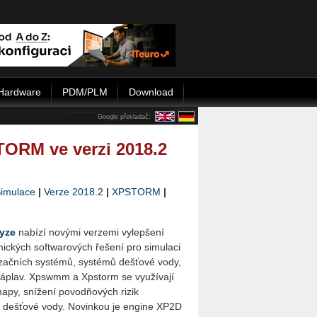
Hardware
PDM/PLM
Download
Google překladač:
ORM ve verzi 2018.2
imulace
|
Verze 2018.2
|
XPSTORM
|
yze
nabízí novými verzemi vylepšení
­mic­kých softwarových řešení pro simulaci
izačních systémů, systémů dešťové vody,
záplav. Xpswmm a Xpstorm se využívají
apy, snížení povodňových rizik
ní dešťové vody. Novinkou je engine XP2D