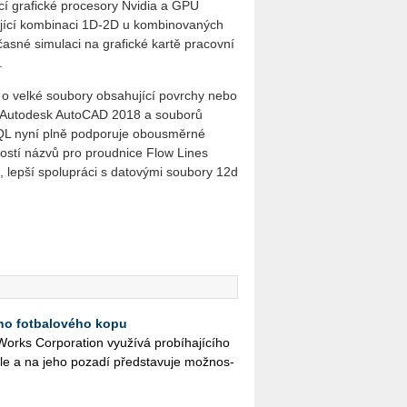
cí grafické procesory Nvidia a GPU
cí kom­bi­na­ci 1D-2D u kombinovaných
časné simulaci na grafické kartě pracovní
.
 o velké soubory obsahující povrchy nebo
u Autodesk AutoCAD 2018 a souborů
SQL nyní plně podporuje obousměrné
ností názvů pro proudnice Flow Lines
, lepší spolupráci s datovými soubory 12d
ího fotbalového kopu
rks Cor­po­rati­on vy­u­ží­vá pro­bí­ha­jí­cí­ho
a­le a na jeho po­za­dí před­sta­vu­je mož­nos­