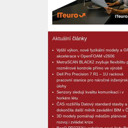
Aktuální
články
Vyšší výkon, nové fyzikální modely a 
akcelerace v OpenFOAM v2606
MetraSCAN BLACK2 zvyšuje flexibilitu p
rozměrové kontrole přímo ve výrobě
Dell Pro Precision 7 R1 – 1U racková
pracovní stanice pro náročné inženýrsk
úlohy
Senzory sledují kvalitu komunikací i v
horkém létu
ČAS rozšířila Datový standard stavby a
dokončila další milník zavádění BIM v 
3D modely pomáhají městům plánovat
rozvoj i zvládat krize
BenQ PD2732U vrcholem nové řady B