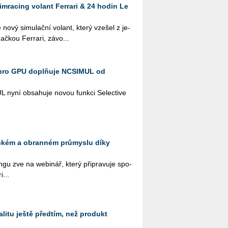
imracing volant Ferrari & 24 hodin Le
 nový si­mu­lač­ní vo­lant, který vze­šel z je­
ač­kou Ferra­ri, zá­vo­...
pro GPU doplňuje NCSIMUL od
L nyní ob­sa­hu­je novou funk­ci Se­lecti­ve
eckém a obranném průmyslu díky
­gu zve na webi­nář, který při­pra­vu­je spo­
i...
litu ještě předtím, než produkt