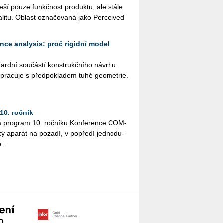
e­ší pouze funkč­nost pro­duk­tu, ale stále
­li­tu. Ob­last ozna­čo­va­ná jako Per­ce­i­ved
ance analysis: proč rigidní model
­dard­ní sou­čás­tí kon­strukč­ní­ho ná­vr­hu.
a­cu­je s před­po­kla­dem tuhé ge­o­me­t­rie.
0. ročník
a pro­gram 10. roč­ní­ku Kon­fe­ren­ce COM­
ký apa­rát na po­za­dí, v po­pře­dí jed­no­du­
...