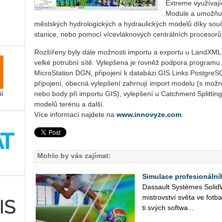
Extreme využívají
Module a umožňují
městských hydrologických a hy­d­ra­ulic­kých modelů díky sou
sta­ni­ce, nebo pomocí vícevláknových centrálních procesorů
Rozšířeny byly dále možnosti importu a exportu u LandXML
velké potrubní sítě. Vylepšena je rovněž podpora program
MicroStation DGN, připojení k databázi GIS Links Postgre
připojení, obecná vylepšení zahrnují import modelu (s mož
nebo body při importu GIS), vylepšení u Catchment Splitting
modelů terénu a další.
Více informací najdete na
www.innovyze.com
.
Mohlo by vás zajímat:
Simulace profesionáln
Das­sault Sys­tè­mes So­lid­Wo
mi­s­trov­ství světa ve fot­b
ti svých soft­wa­...